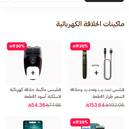
ماكينات الحلاقة الكهربائية
off
30
%
off
20
%
+
+
فيلبس تشذيب وتحديد وحلاقة
فيليبس ماكينة حلاقة كهربائية
الشعر طراز 1قطعة
لاسلكية أسود 1قطعة
54.36
77.66
153.64
192.05
off
20
%