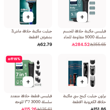
+
+
فيليبس ماكينة حلاقة للجسم
جيليت ماكينة حلاقة ماش3
سلسلة 5000 مقاومة للماء
بشفرتين 1قطعة
1قطعة
62.79
284.52
355.65
off
15
%
+
+
براون جيليت كينج سي ماكينة
فيليبس قطعة حلاقة متعدد
حلاقة الكترونية 1قطعة
سلسلة 3000 7*1 للوجه
والشعر 1قطعة
115.26
135.61
151.86