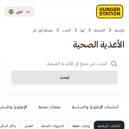
عربي
الرئيسية
الصيدلية
أبها
النصب
صيدلية أولى كير
الأغذية الصحية
ابحث
أساسيات الإنفلونزا والحساسية
منتجات صحية
الإنفلونزا والحساس
المكملات الرياضية
وجبات خفيفة
المشروبات الصحية
العسل
بدائل السكر