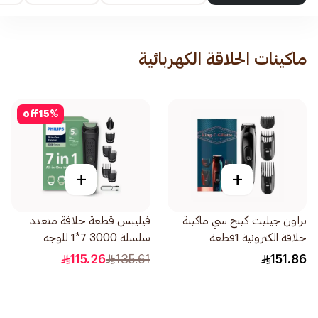
ماكينات الحلاقة الكهربائية
off
15
%
+
+
براون جيليت كينج سي ماكينة
فيليبس قطعة حلاقة متعدد
حلاقة الكترونية 1قطعة
سلسلة 3000 7*1 للوجه
والشعر 1قطعة
115.26
135.61
151.86