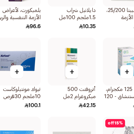
ريلفار إلليبتا 25/200،
دايلانيل شراب
بلميكورت، لأعراض
لأزمة
1.5ملجم 100مل
الأزمة التنفسية والربو
والربو -
1 تيربوهيلر 1قطعة
96.6
10.35
+
+
+
فلوهيل، 125 مكجرام،
أتروفنت 500
تبوك مونتيلوكاست
بخاخ للاستنشاق - 120
ميكروغرام 2مل
10ملجم 30قرص
100.1
42.15
off
15
%