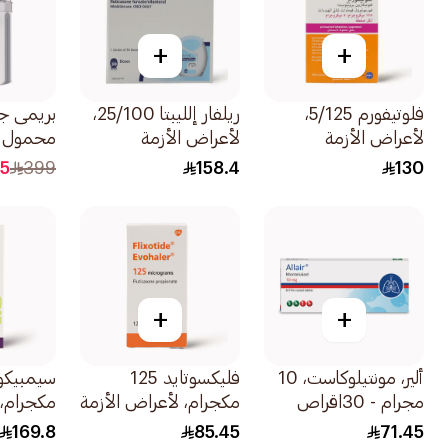
+
+
فلوتيفورم 5/125،
ريلفار إلليبتا 25/100،
بريمى جه
لأعراض الأزمة
لأعراض الأزمة
التنفسية والربو -
التنفسية والربو -
بتقنية ا
15
399
158.4
130
1قطعة
1قطعة
الصوتية 1قطعة
+
+
ألير، مونتيلوكاست، 10
فليكسوتايد 125
مجرام - 30اقراص
مكجرام، لأعراض الأزمة
مكجرام، 
التنفسية والربو -
169.8
85.45
71.45