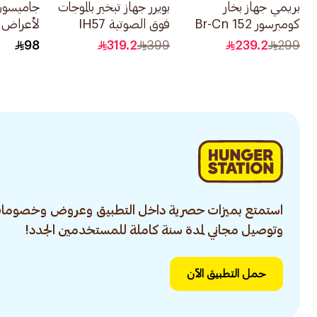
بريمي جهاز بخار
بويرر جهاز تبخير بالموجات
جاميسون
كومبرسور Br-Cn 152
فوق الصوتية IH57
لأعراض ا
1قطعة
1جهاز
20كبسولة
98
319.2
399
239.2
299
استمتع بميزات حصرية داخل التطبيق وعروض وخصومات
وتوصيل مجاني لمدة سنة كاملة للمستخدمين الجدد!
حمل التطبيق الآن