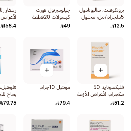
برونكوفنت، سالبوتامول
جيلوميرتول فورت
5ملجرام/مل، محلول
كبسولات 20قطعة
لأعراض ا
للاستنشاق - 20مل
التنفسية 
158.4
49
12.5
1قطعة
+
+
فليكسوتايد 50
مونتيل 10جرام
مكجرام، لأعراض الأزمة
التنفسية والربو -
جرعة 1قطعة
79.75
79.4
51.2
1قطعة