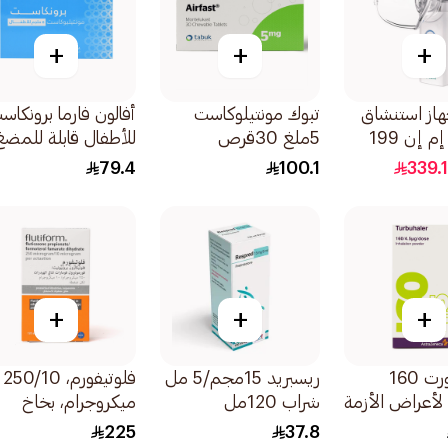
+
+
+
از استنشاق
تبوك مونتيلوكاست
أفالون فارما برونكاس
محمول إم إن 199
5ملغ 30قرص
للأطفال قابلة للمضغ
لموجات فوق
5مجم 28قرص
79.4
100.1
339.
+
+
+
سيمبيكورت 160
ريسبريد 15مجم/5 مل
فلوتيفورم، 250/10
لأعراض الأزمة
شراب 120مل
ميكروجرام، بخاخ
التنفسية والربو - 1
للاستنشاق - 1قطعة
225
37.8