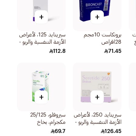
+
+
ت
برونكاست 10مجم
سيريتايد 125، لأعراض
28اقراص
الأزمة التنفسية والربو -
1 إيفوهيلر 1قطعة
112.8
71.45
+
+
سيريتايد 250، لأعراض
سيروفلو، 25/125
الأزمة التنفسية والربو -
مكجرام، بخاخ
1 ديسكس 1قطعة
للاستنشاق - 120 جرعة
69.7
126.45