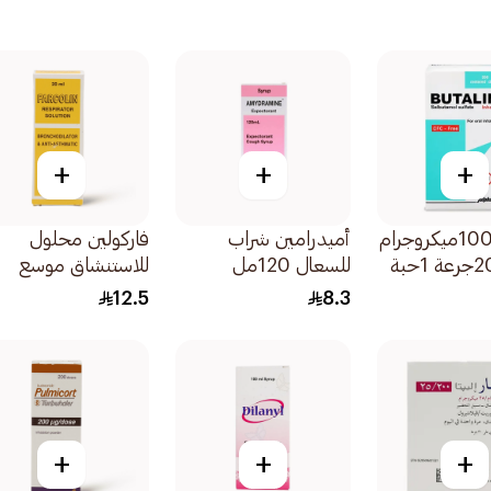
+
+
+
بيوتالين 100ميكروجرام
أميدرامين شراب
فاركولين محلول
للسعال 120مل
للاستنشاق موسع
للشعب الهوائية 20مل
12.5
8.3
+
+
+