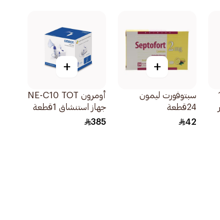
1قطعة
+
+
1
سبتوفورت ليمون
أومرون NE-C10 TOT
24قطعة
جهاز استنشاق 1قطعة
385
42