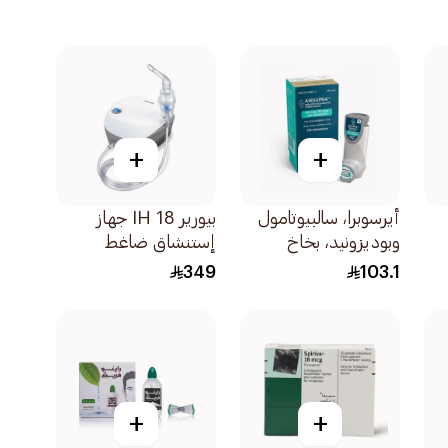
+
+
أيرسوبرا، سالبيوتامول
بيورير IH 18 جهاز
وبوديزونيد، بخاخ
إستنشاق ضاغط
للاستنشاق – 120
1قطعة
349
103.1
جرعة 1قطعة
+
+