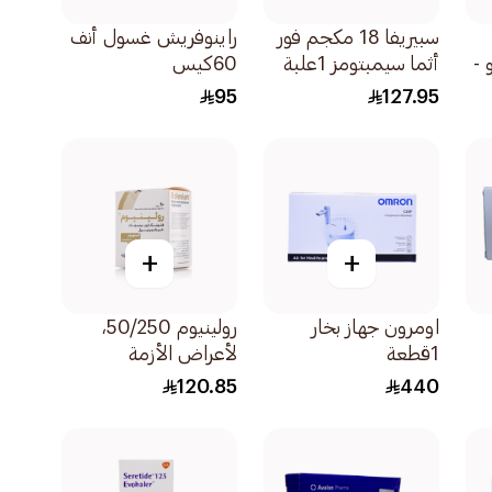
سبيريفا 18 مكجم فور
راينوفريش غسول أنف
 -
أثما سيمبتومز 1علبة
60كيس
95
127.95
+
+
اومرون جهاز بخار
رولينيوم 50/250،
1قطعة
لأعراض الأزمة
التنفسية والربو -
120.85
440
1قطعة