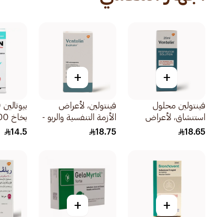
+
+
فينتولين محلول
فينتولين، لأعراض
استنشاق، لأعراض
الأزمة التنفسية والربو -
بخاخ 200جرعة 1حبة
الأزمة التنفسية والربو -
1 إيفوهيلر 1قطعة
14.5
18.75
18.65
20مل
+
+