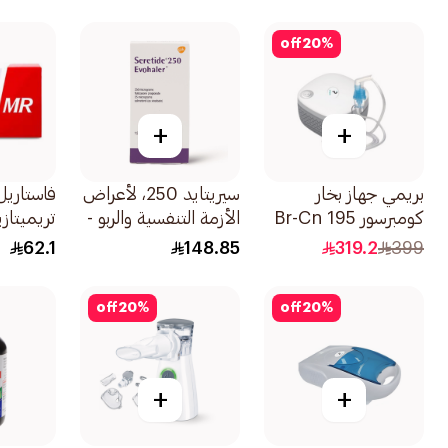
1قطعة
تيربوهيلر 1قطع
off
20
%
+
+
بريمي جهاز بخار
سيريتايد 250، لأعراض
كومبرسور Br-Cn 195
الأزمة التنفسية والربو -
1قطعة
1 إيفوهيلر 1قطعة
أقراص 60كبسولة
62.1
148.85
319.2
399
off
20
%
off
20
%
+
+