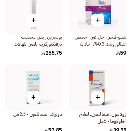
+
+
هيلو-فيجن، جل عين، حمض
يوسيرين إيفن بيجمنت
الهيالورونيك 0.3%، أحادية
بيرفيكتوركريم للعين للهالات
الجرعة - 20قطعة
السوداء 15مل
258.75
59
+
+
زولامول، نقط للعين، لعلاج
دوتراف، نقط للعين - 2.5مل
الجلوكوما - 5مل
52.85
39.55