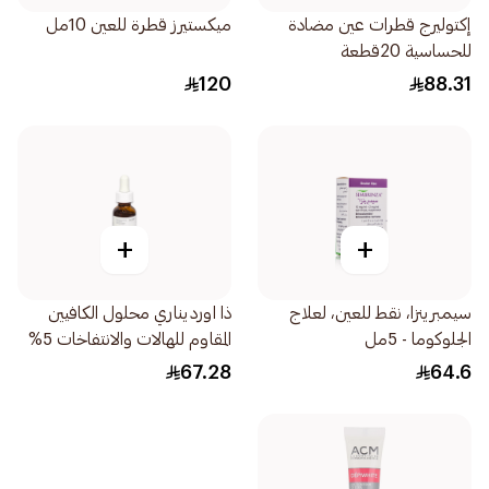
إكتوليرج قطرات عين مضادة
ميكستيرز قطرة للعين 10مل
للحساسية 20قطعة
120
88.31
+
+
سيمبرينزا، نقط للعين، لعلاج
ذا اورديناري محلول الكافيين
الجلوكوما - 5مل
المقاوم للهالات والانتفاخات 5%
+ 30مل
67.28
64.6