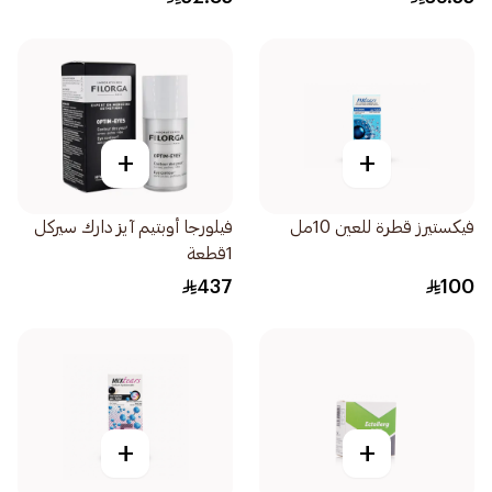
+
+
فيكستيرز قطرة للعين 10مل
فيلورجا أوبتيم آيز دارك سيركل
1قطعة
437
100
+
+