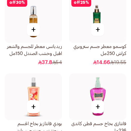
off
30
%
off
25
%
+
+
كوسمو معطر جسم ستروبري
ريديانس معطر للجسم والشعر
كراش 250مل
الهيل وخشب الصندل 150مل
37.8
54
14.66
19.55
+
+
فانتازى بخاخ جسم قطن كاندى
بودي فانتازيز بخاخ الجسم
236مل
سيجنتشر سويت صن رايز