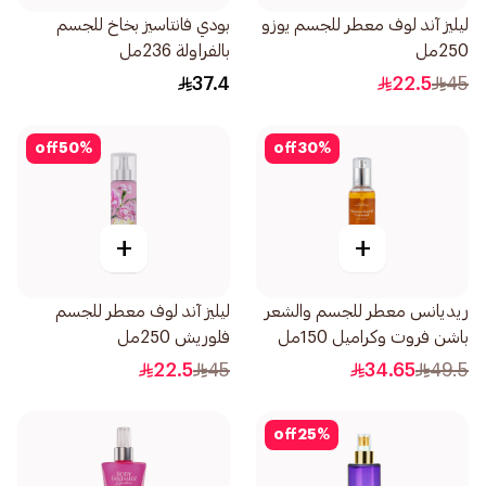
ليليز آند لوف معطر للجسم يوزو
بودي فانتاسيز بخاخ للجسم
250مل
بالفراولة 236مل
37.4
22.5
45
off
50
%
off
30
%
+
+
ريديانس معطر للجسم والشعر
ليليز آند لوف معطر للجسم
باشن فروت وكراميل 150مل
فلوريش 250مل
22.5
45
34.65
49.5
off
25
%