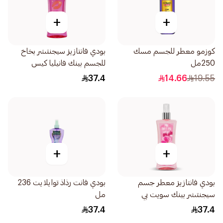
+
+
كوزمو معطر للجسم مسك
بودي فانتازيز سيجنتشر بخاخ
250مل
للجسم بينك فانيليا كيس
236مل
37.4
14.66
19.55
+
+
بودي فانتازيز معطر جسم
بودي فانت رذاذ توايلايت 236
سيجنتشر بينك سويت بي
مل
236مل
37.4
37.4