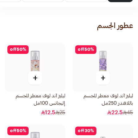
عطور الجسم
off
50
%
off
50
%
+
+
ليليز آند لوف معطر للجسم
ليليز آند لوف معطر للجسم
باللافندر 250مل
إليجانس 100مل
12.5
25
22.5
45
off
50
%
off
30
%