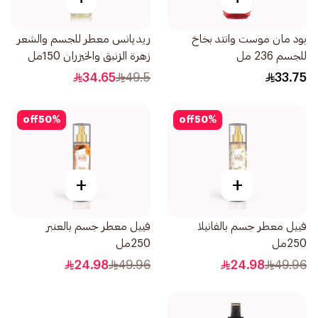
بود مان موست وانتد بخاخ
ريديانس معطر للجسم والشعر
للجسم 236 مل
زهرة الزنبق والخيزران 150مل
34.65
49.5
33.75
off
50
%
off
50
%
+
+
فييل معطر جسم بالفانيلا
فييل معطر جسم بالعنبر
250مل
250مل
24.98
49.96
24.98
49.96