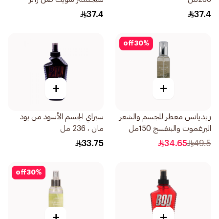
236مل
37.4
37.4
off
30
%
+
+
ريديانس معطر للجسم والشعر
سبراي الجسم الأسود من بود
البرغموت والبنفسج 150مل
مان ، 236 مل
33.75
34.65
49.5
off
30
%
+
+