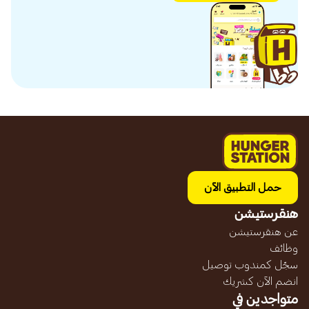
حمل التطبيق الآن
هنقرستيشن
عن هنقرستيشن
وظائف
سجّل كمندوب توصيل
انضم الآن كشريك
متواجدين في