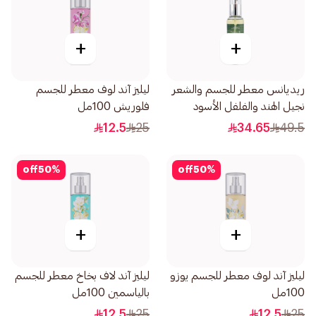
+
+
ريديانس معطر للجسم والشعر
ليليز آند لوف معطر للجسم
نجيل الهند والفلفل الأسود
فلوريش 100مل
150مل
12.5
25
34.65
49.5
off
50
%
off
50
%
+
+
ليليز آند لوف معطر للجسم يوزو
ليليز آند لاف بخاخ معطر للجسم
100مل
بالياسمين 100مل
12.5
25
12.5
25