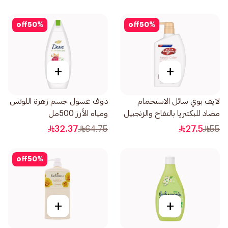
off
50
%
off
50
%
+
+
لايف بوي سائل الاستحمام
دوف غسول جسم زهرة اللوتس
مضاد للبكتيريا بالتفاح والزنجبيل
ومياه الأرز 500مل
500مل
32.37
64.75
27.5
55
off
50
%
+
+