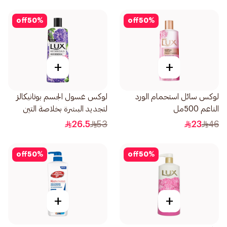
off
50
%
off
50
%
+
+
لوكس سائل استحمام الورد
لوكس غسول الجسم بوتانيكالز
الناعم 500مل
لتجديد البشرة بخلاصة التين
وزيت المسك 500مل
26.5
53
23
46
off
50
%
off
50
%
+
+