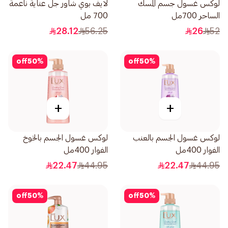
لوكس غسول جسم المسك
لايف بوي شاور جل عناية ناعمة
الساحر 700مل
700 مل
28.12
56.25
26
52
off
50
%
off
50
%
+
+
لوكس غسول الجسم بالعنب
لوكس غسول الجسم بالخوخ
الفوار 400مل
الفوار 400مل
22.47
44.95
22.47
44.95
off
50
%
off
50
%