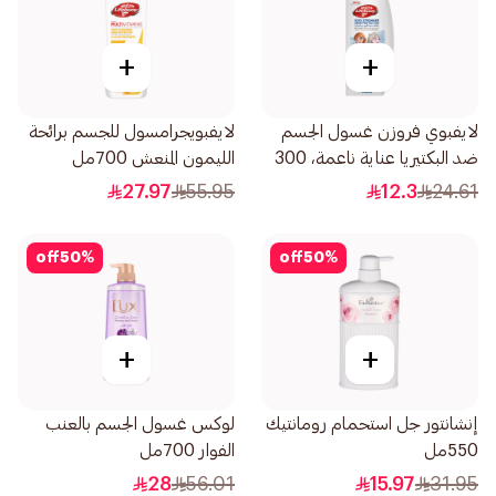
+
+
لايفبوي فروزن غسول الجسم
لايفبويجرامسول للجسم برائحة
ضد البكتيريا عناية ناعمة، 300
الليمون المنعش 700مل
مل
27.97
55.95
12.3
24.61
off
50
%
off
50
%
+
+
إنشانتور جل استحمام رومانتيك
لوكس غسول الجسم بالعنب
550مل
الفوار 700مل
28
56.01
15.97
31.95