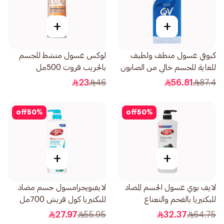
+
+
كيوفي غسول منظف ولطيف
لوكس غسول منشط للجسم
للغاية للجسم خالي من الصابون
بالجريب فروت 500مل
250جرام
23
46
56.81
87.4
off
50
%
off
50
%
+
+
لايف بوي غسول الجسم المضاد
لايفبويجرامسول جسم مضاد
للبكتيريا بالفحم والنعناع
للبكتيريا كول فريش 700مل
700مل
27.97
55.95
32.37
64.75