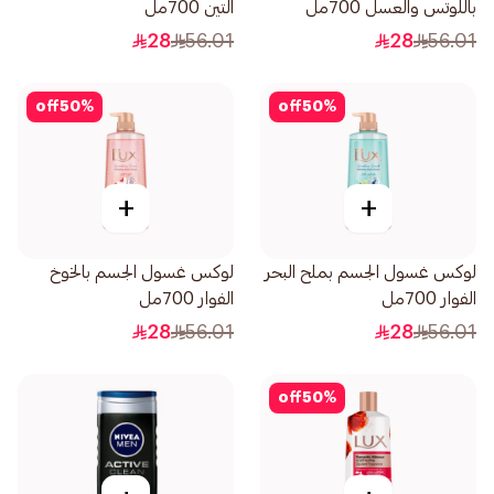
باللوتس والعسل 700مل
التين 700مل
28
56.01
28
56.01
off
50
%
off
50
%
+
+
لوكس غسول الجسم بملح البحر
لوكس غسول الجسم بالخوخ
الفوار 700مل
الفوار 700مل
28
56.01
28
56.01
off
50
%