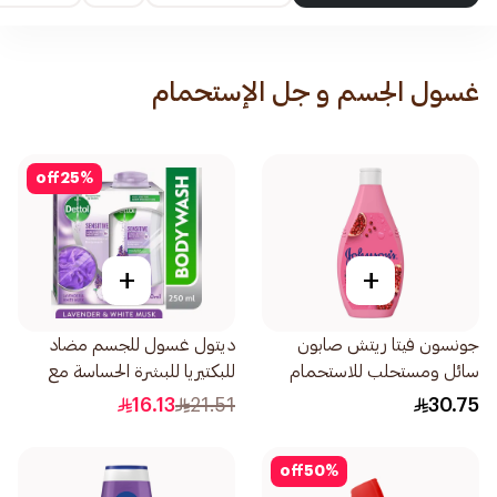
غسول الجسم و جل الإستحمام
off
25
%
+
+
جونسون فيتا ريتش صابون
ديتول غسول للجسم مضاد
سائل ومستحلب للاستحمام
للبكتيريا للبشرة الحساسة مع
بخلاصة الرمان 400مل
إسفنجة استحمام 250مل
16.13
21.51
30.75
off
50
%