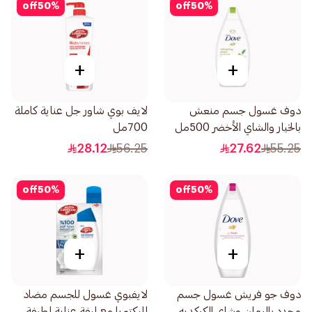
off
50
%
off
50
%
+
+
دوف غسول جسم منعش
لايف بوي شاور جل عناية كاملة
بالخيار والشاي الأخضر 500مل
700مل
28.12
56.25
27.62
55.25
off
50
%
off
50
%
+
+
دوف جو فريش غسول جسم
لايفبوي غسول للجسم مضاد
مجدد بالرمان وشاي الكركديه
للبكتيريا مع ليفة عناية لطيفة