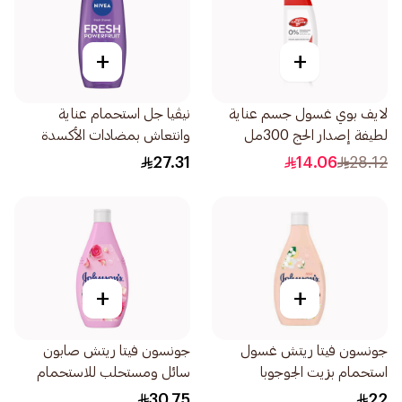
+
+
لايف بوي غسول جسم عناية
نيڤيا جل استحمام عناية
لطيفة إصدار الحج 300مل
وانتعاش بمضادات الأكسدة
عطر التوت 250مل
27.31
14.06
28.12
+
+
جونسون فيتا ريتش غسول
جونسون فيتا ريتش صابون
استحمام بزيت الجوجوبا
سائل ومستحلب للاستحمام
وفيتامين هـ 250مل
بنسيم ماء الورد 400مل
30.75
22