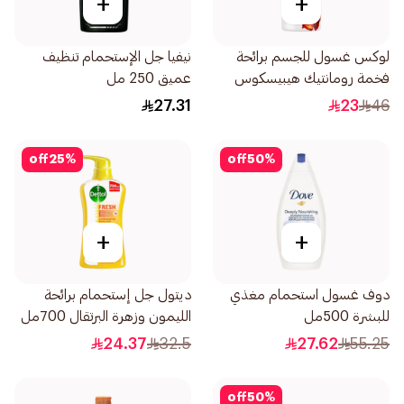
+
+
لوكس غسول للجسم برائحة
نيفيا جل الإستحمام تنظيف
فخمة رومانتيك هيبيسكوس
عميق 250 مل
500مل
27.31
23
46
off
25
%
off
50
%
+
+
دوف غسول استحمام مغذي
ديتول جل إستحمام برائحة
للبشرة 500مل
الليمون وزهرة البرتقال 700مل
24.37
32.5
27.62
55.25
off
50
%