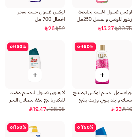
لوكس غسول الجسم بخلاصة
لوكس غسول جسم سحر
زهور اللوتس والعسل 250مل
الجمال 700 مل
26
52
15.37
30.75
off
50
%
off
50
%
+
+
جرامسول الجسم لوكس تيمبتنج
لايفبوي غسول للجسم مضاد
مسك وايلد بيوني وزيت يلانج
للبكتيريا مع ليفة بمعادن البحر
يلانج 500مل
300مل
19.47
38.95
23
46
off
50
%
off
50
%