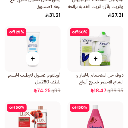
والزيت بلآلئ الزيت المغذية برائحة
ليفة 1صندوق
الفرانجيباني 250مل
31.21
27.31
off
25
%
off
50
%
+
+
دوف جل استحمام بالخيار و
أويلاتوم غسول لترطيب الجسم
الشاي الاخضر لجميع أنواع
بلطف 250مل
البشرة مع ليفة 250مل
74.25
99
18.47
36.95
off
50
%
off
50
%