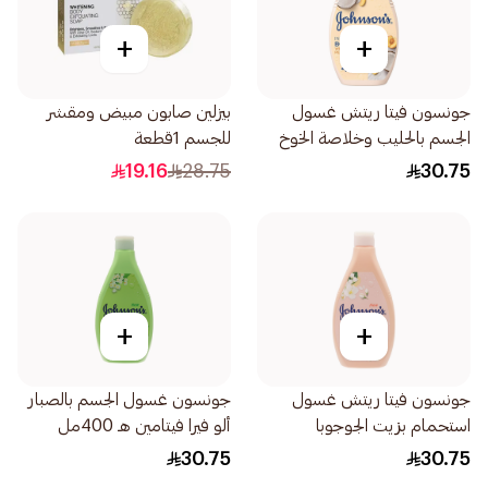
+
+
جونسون فيتا ريتش غسول
بيزلين صابون مبيض ومقشر
الجسم بالحليب وخلاصة الخوخ
للجسم 1قطعة
وجوز الهند 400مل
19.16
28.75
30.75
+
+
جونسون فيتا ريتش غسول
جونسون غسول الجسم بالصبار
استحمام بزيت الجوجوبا
ألو فيرا فيتامين هـ 400مل
وفيتامين هـ 400مل
30.75
30.75