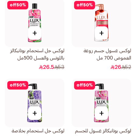
off
50
%
off
50
%
+
+
لوكس غسول جسم روعة
لوكس جل استحمام بوتانيكالز
الغموض 700 مل
باللوتس والعسل 500مل
26.5
53
26
52
off
50
%
off
50
%
+
+
لوكس بوتانيكالز غسول للجسم
لوكس جل استحمام بخلاصة