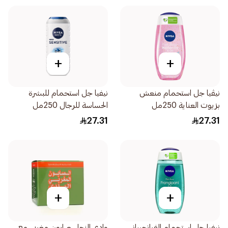
+
+
نيڤيا جل استحمام منعش
نيفيا جل استحمام للبشرة
بزيوت العناية 250مل
الحساسة للرجال 250مل
27.31
27.31
+
+
نيفيا جل استحمام الفرانجيباني
وادي النحل صابون مغربي مع