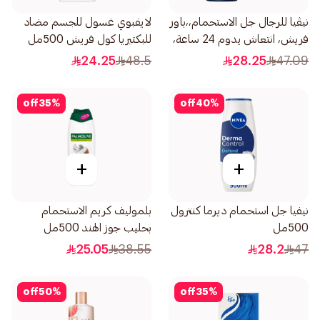
نيڤيا للرجال جل الاستحمام،،باور
لايفبوي غسول للجسم مضاد
فريش، انتعاش يدوم 24 ساعة،
للبكتيريا كول فريش 500مل
برائحة الفواكه الحمضية، 500مل
24.25
48.5
28.25
47.09
off
35
%
off
40
%
+
+
نيفيا جل استحمام ديرما كنترول
بلموليف كريم الاستحمام
500مل
بحليب جوز الهند 500مل
25.05
38.55
28.2
47
off
50
%
off
35
%