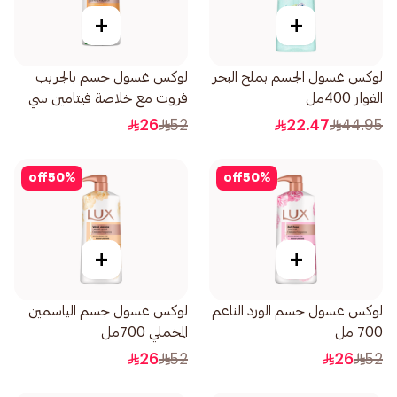
+
+
لوكس غسول الجسم بملح البحر
لوكس غسول جسم بالجريب
الفوار 400مل
فروت مع خلاصة فيتامين سي
نضارة مضاعفة 700مل
26
52
22.47
44.95
off
50
%
off
50
%
+
+
لوكس غسول جسم الورد الناعم
لوكس غسول جسم الياسمين
700 مل
المخملي 700مل
26
52
26
52