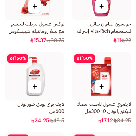
+
+
جونسون صابون سائل
لوكس غسول مرطب للجسم
للاستحمام Vita-Rich إشراقة
مع ليفة رومانتيك هيبيسكوس
250مل
250مل
15.37
30.75
11
22
off
50
%
off
50
%
+
+
لايفبوي غسول للجسم مضاد
لايف بوى بودى شور توتال
للبكتيريا توتال 10 300مل
500مل
24.25
48.5
17.12
34.25