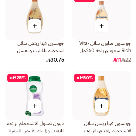
+
+
جونسون صابون سائل Vita-
جونسون فيتا ريتش سائل
Rich سموذي راحة 250مل
استحمام بالحليب والعسل
الطبيعي والشوفان 400مل
30.75
11
22
off
25
%
off
50
%
+
+
جونسون فيتا ريتش سائل
ديتول غسول الاستحمام برائحة
الاستحمام المغذي بالزيوت
اللافندر والمسك الأبيض للبشرة