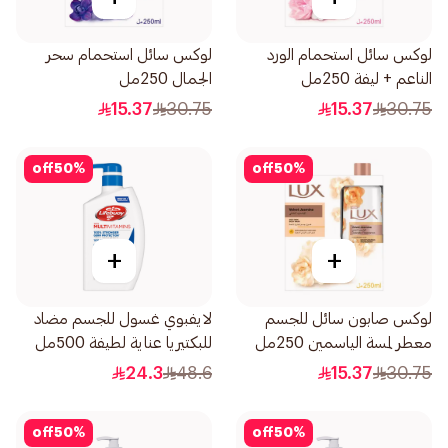
لوكس سائل استحمام الورد
لوكس سائل استحمام سحر
الناعم + ليفة 250مل
الجمال 250مل
15.37
30.75
15.37
30.75
off
50
%
off
50
%
+
+
لوكس صابون سائل للجسم
لايفبوي غسول للجسم مضاد
معطر لمسة الياسمين 250مل
للبكتيريا عناية لطيفة 500مل
24.3
48.6
15.37
30.75
off
50
%
off
50
%