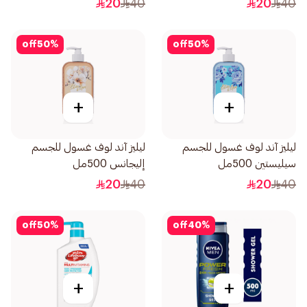
20
40
20
40
off
50
%
off
50
%
+
+
ليليز آند لوف غسول للجسم
ليليز آند لوف غسول للجسم
سيليستين 500مل
إليجانس 500مل
20
40
20
40
off
50
%
off
40
%
+
+