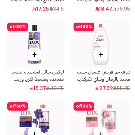
250مل
300مل
17.25
34.5
18.47
36.95
off
50
%
off
50
%
+
+
دوف جو فريش غسول جسم
لوكس سائل استحمام لبشرة
مجدد بالرمان وشاي الكركديه
متجددة بخلاصة التين وزيت
500مل
الجيرانيوم 250مل
15.37
30.75
27.62
55.25
off
50
%
off
50
%
+
+