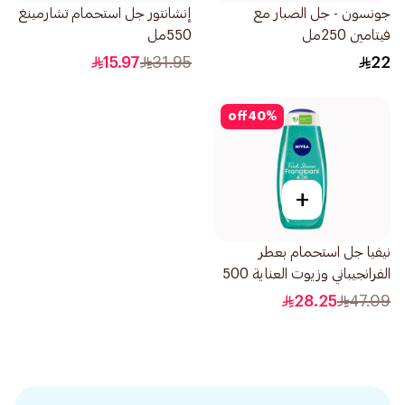
جونسون - جل الصبار مع
إنشانتور جل استحمام تشارمينغ
فيتامين 250مل
550مل
15.97
31.95
22
off
40
%
+
نيفيا جل استحمام بعطر
الفرانجيباني وزيوت العناية 500
مل
28.25
47.09