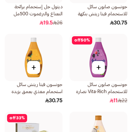
جونسون صابون سائل
ديتول جل إستحمام برائحة
للاستحمام فيتا ريتش بنكهة
النعناع والبرغموت 500مل
التوت 400مل
19.5
26
30.75
off
50
%
+
+
جونسون صابون سائل
جونسون فيتا ريتش سائل
للاستحمام Vita-Rich نضارة
استحمام مغذي بعمق بزبدة
250مل
الكاكاو غني 400مل
30.75
11
22
off
33
%