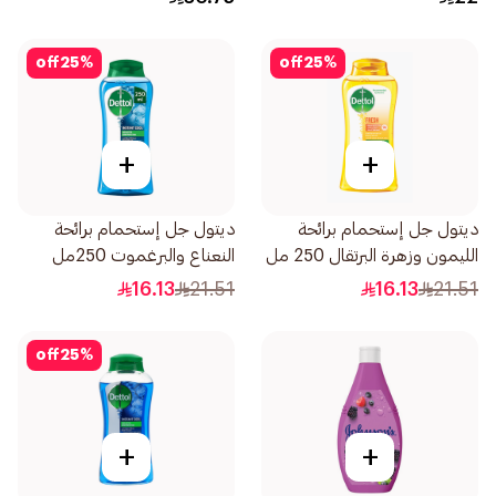
off
25
%
off
25
%
+
+
ديتول جل إستحمام برائحة
ديتول جل إستحمام برائحة
الليمون وزهرة البرتقال 250 مل
النعناع والبرغموت 250مل
16.13
21.51
16.13
21.51
off
25
%
+
+