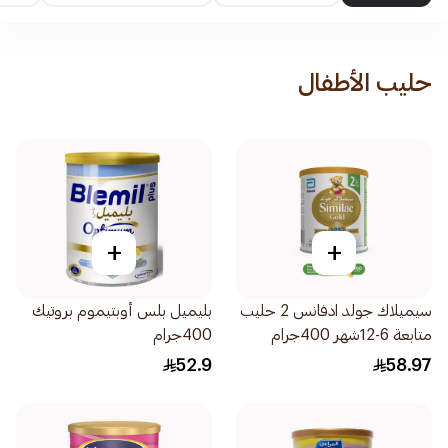
حليب الأطفال
+
+
سيميلاك جولد ادفانس 2 حليب
بليميل بلس أوبتيموم بروتيك
متابعة 6-12شهر 400جرام
400جرام
52.9
58.97