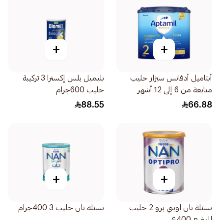
+
+
أبتاميل أدفانس سيزار حليب
بليميل بلس إكسترا 3 تركيبة
متابعة من 6 إلى 12 أشهر
حليب 600جرام
400جرام
88.55
66.88
+
+
نستلة نان اوبتي برو 2 حليب
نستله نان حليب 3 400جرام
للرضع 400غ