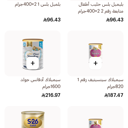
بليميل بلس حليب أطفال
بلميل بلس 1 2×400جرام
متابعة رقم 2 2×400جرام
96.43
96.43
+
+
سيميلاك سينسيتيف رقم 1
سيميلاك أدفانس جولد
820جرام
1600جرام
216.97
187.47