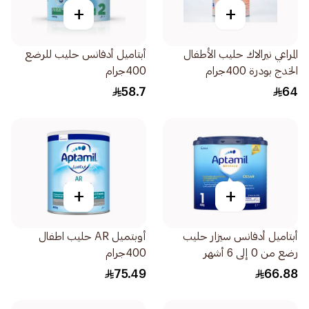
+
+
المراعي نيرالاك حليب الأطفال
أبتاميل أدفانس حليب للرضع
الخدج بودرة 400جرام
400جرام
58.7
64
+
+
أبتاميل أدفانس سيزار حليب
أوبتميل AR حليب اطفال
رضع من 0 إلى 6 أشهر
400جرام
400جرام
75.49
66.88