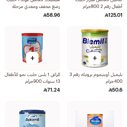
أطفال رقم 2 800جرام
رضع مجفف ومغذي مرحلة
اولى 400جرام
58.96
125.01
+
+
بليميل أوبتيموم بروتيك رقم 3
المراعي 1 بلس حليب نمو للأطفال
400جرام
13 سنوات 900جرام
71.24
50.6