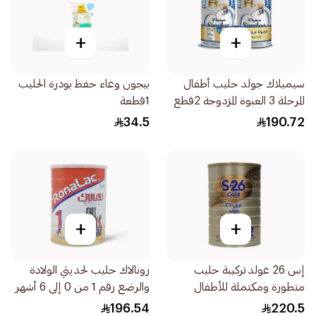
+
+
سيميلاك جولد حليب أطفال
بيجون وعاء حفظ بودرة الحليب
المرحلة 3 العبوة المزدوجة 2قطع
1قطعة
34.5
190.72
+
+
إس 26 غولد تركيبة حليب
رونالاك حليب لحديثي الولادة
متطورة ومكتملة للأطفال
والرضع رقم 1 من 0 إلى 6 أشهر
الرضع 1800جرام
1700جرام
196.54
220.5