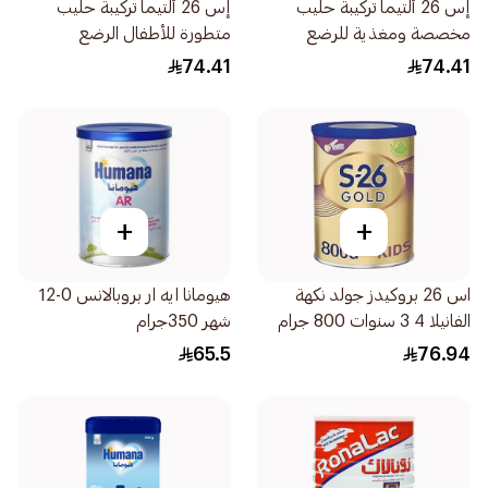
إس 26 ألتيما تركيبة حليب
إس 26 ألتيما تركيبة حليب
مخصصة ومغذية للرضع
متطورة للأطفال الرضع
400جرام
400جرام
74.41
74.41
+
+
اس 26 بروكيدز جولد نكهة
هيومانا ايه ار بروبالانس 0-12
الفانيلا 4 3 سنوات 800 جرام
شهر 350جرام
65.5
76.94