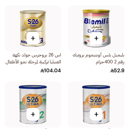
+
+
بليميل بلس أوبتيموم بروتيك
اس 26 بروجرس جولد نكهة
رقم 2 400جرام
الفنيليا تركيبة لمرحلة نمو الأطفال
المرحلة 800جرام
104.04
52.9
+
+