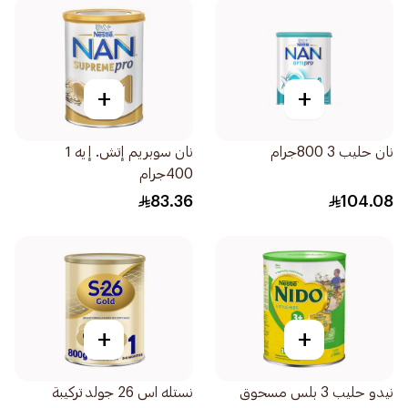
+
+
نان حليب 3 800جرام
نان سوبريم إتش. إيه 1
400جرام
83.36
104.08
+
+
نيدو حليب 3 بلس مسحوق
نستله اس 26 جولد تركيبة