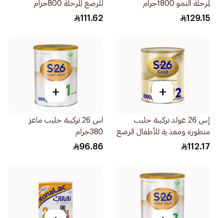
لمرحلة النمو 1800جرام
للرضع المرحلة 800جرام
111.62
129.15
+
+
إس 26 غولد تركيبة حليب
اس 26 تركيبة حليب ماعز
متطورة ومغذية للأطفال الرضع
380جرام
800جرام
96.86
112.17