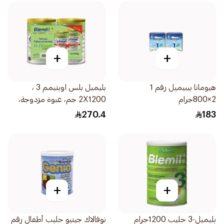
+
+
هيومانا بيبيميل رقم 1
بليميل بلس اوبتيمم 3 ،
2×800جرام
2X1200 جم، عبوة مزدوجة،
من 1-3 سنوات 2علبة
270.4
183
+
+
بليميل-3 حليب 1200جرام
نوفالاك جينيو حليب أطفال رقم