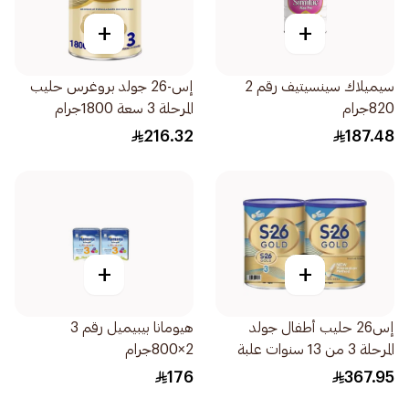
+
+
سيميلاك سينسيتيف رقم 2
إس-26 جولد بروغرس حليب
820جرام
المرحلة 3 سعة 1800جرام
216.32
187.48
+
+
إس26 حليب أطفال جولد
هيومانا بيبيميل رقم 3
المرحلة 3 من 13 سنوات علبة
2×800جرام
مزدوجة 2×1.8كيلو
176
367.95