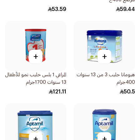
53.59
59.44
+
+
هيومانا حليب 3 من 13 سنوات
المراعي 1 بلس حليب نمو للأطفال
400جرام
13 سنوات 1700جرام
121.11
50.5
+
+