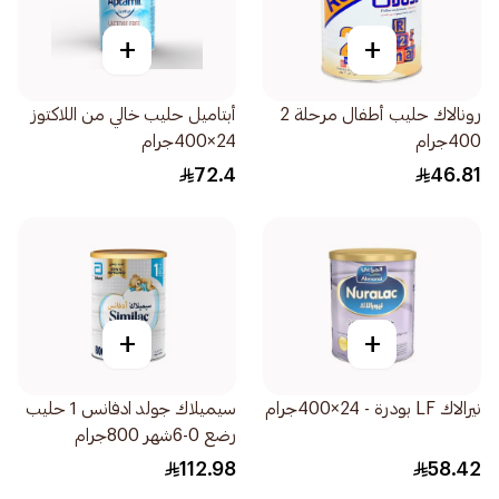
+
+
رونالاك حليب أطفال مرحلة 2
أبتاميل حليب خالي من اللاكتوز
400جرام
24×400جرام
72.4
46.81
+
+
نيرالاك LF بودرة - 24×400جرام
سيميلاك جولد ادفانس 1 حليب
رضع 0-6شهر 800جرام
112.98
58.42