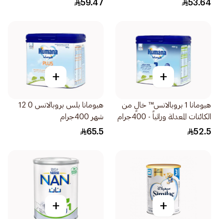
59.47
53.64
+
+
هيومانا 1 بروبالانس™ خالٍ من
هيومانا بلس بروبالانس 0 12
الكائنات المعدلة وراثياً - 400جرام
شهر 400جرام
65.5
52.5
+
+