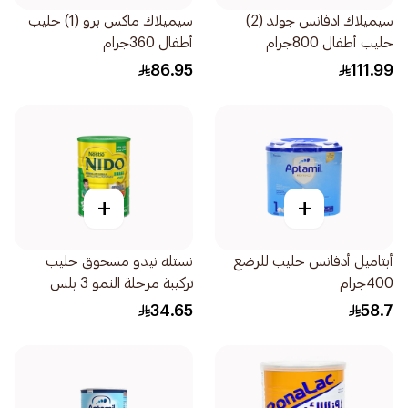
سيميلاك ادفانس جولد (2)
سيميلاك ماكس برو (1) حليب
حليب أطفال 800جرام
أطفال 360جرام
86.95
111.99
+
+
أبتاميل أدفانس حليب للرضع
نستله نيدو مسحوق حليب
400جرام
تركيبة مرحلة النمو 3 بلس
للأطفال 400جرام
34.65
58.7