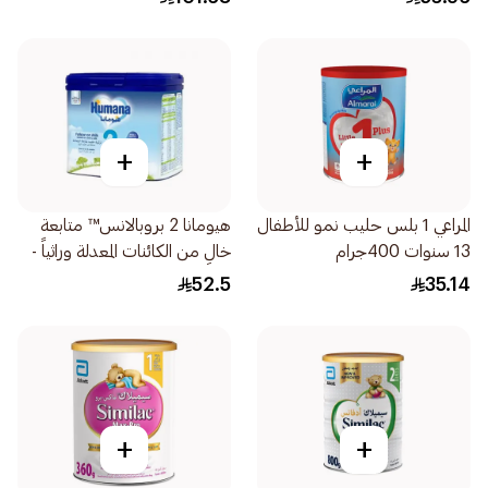
+
+
المراعي 1 بلس حليب نمو للأطفال
هيومانا 2 بروبالانس™ متابعة
13 سنوات 400جرام
خالٍ من الكائنات المعدلة وراثياً -
400جرام
52.5
35.14
+
+