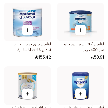
+
+
أبتاميل أدفانس جونيور حليب
أبتاميل بيبتى جونيور حليب
نمو 400جرام
أطفال لحالات الحساسية
400جرام
155.42
53.91
+
+
أبتاميل أدفانس سيزار حليب
سيميلاك أدفانس غولد 1 حليب