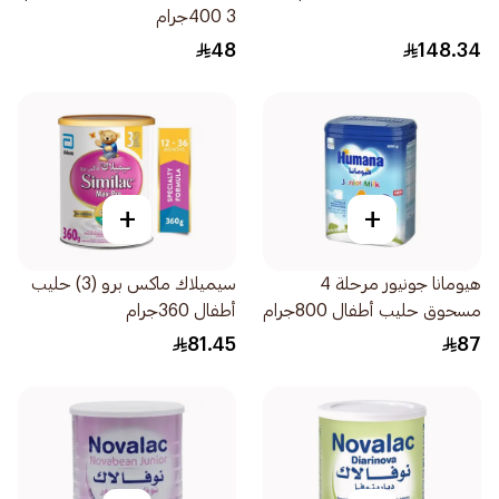
3 400جرام
48
148.34
+
+
هيومانا جونيور مرحلة 4
سيميلاك ماكس برو (3) حليب
مسحوق حليب أطفال 800جرام
أطفال 360جرام
81.45
87