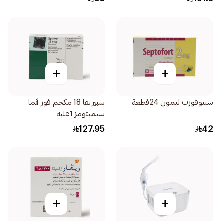
+
+
سبتوفورت ليمون 24قطعة
سبيريفا 18 مكجم فور أثما
سيمبتومز 1علبة
127.95
42
+
+