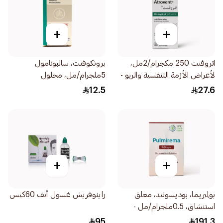
+
+
اتروفنت 250 مكجرام/2مل،
برونكوفنت، سالبوتامول
لأعراض الأزمة التنفسية والربو -
5ملجرام/مل، محلول
20قطعة
للاستنشاق - 20مل
12.5
27.6
+
+
بولميريما، بوديسونيد، معلق
راينوفريش غسول أنف 60كيس
استنشاق، 0.5ملجرام/مل -
30قطعة
95
191.3