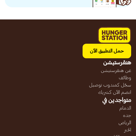
حمل التطبيق الآن
هنقرستيشن
عن هنقرستيشن
وظائف
سجّل كمندوب توصيل
انضم الآن كشريك
متواجدين في
الدمام
جده
الرياض
الخبر