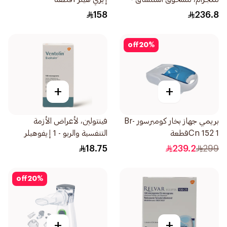
30 جرعة 1قطعة
158
236.8
off
20
%
+
+
بريمي جهاز بخار كومبرسور Br-
فينتولين، لأعراض الأزمة
Cn 152 1قطعة
التنفسية والربو - 1 إيفوهيلر
1قطعة
18.75
239.2
299
off
20
%
+
+