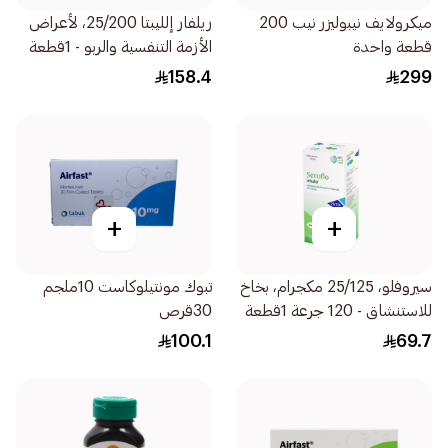
ميكرولايف نيبوليزر نيب 200
ريلفار إلليبتا 25/200، لأعراض
قطعة واحدة
الأزمة التنفسية والربو - 1قطعة
158.4
299
+
+
سيروفلو، 25/125 مكجرام، بخاخ
تبوك مونتيلوكاست 10ملجم
للاستنشاق - 120 جرعة 1قطعة
30قرص
100.1
69.7