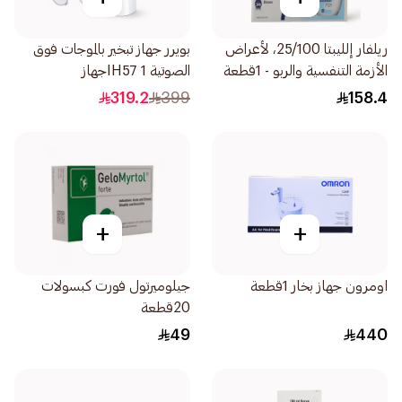
ريلفار إلليبتا 25/100، لأعراض
بويرر جهاز تبخير بالموجات فوق
الأزمة التنفسية والربو - 1قطعة
الصوتية IH57 1جهاز
319.2
399
158.4
+
+
اومرون جهاز بخار 1قطعة
جيلوميرتول فورت كبسولات
20قطعة
49
440