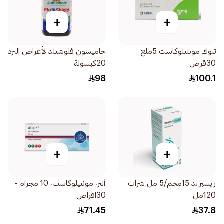
+
+
تبوك مونتيلوكاست 5ملغ
جاميسون فلوشيلد لأعراض البرد
30قرص
20كبسولة
98
100.1
+
+
ريسبريد 15مجم/5 مل شراب
ألير، مونتيلوكاست، 10 مجرام -
120مل
30اقراص
71.45
37.8