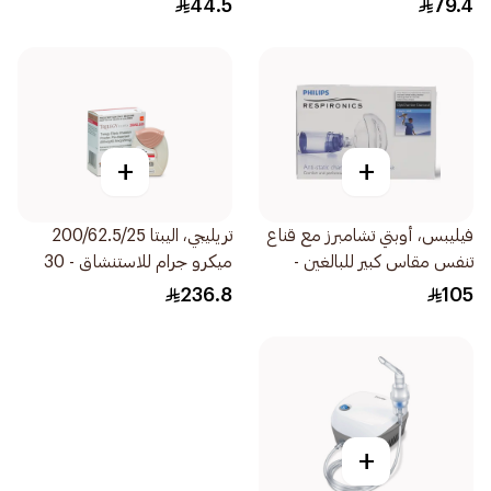
44.5
79.4
+
+
فيليبس، أوبتي تشامبرز مع قناع
تريليجي، اليبتا 200/62.5/25
تنفس مقاس كبير للبالغين -
ميكرو جرام للاستنشاق - 30
1قطعة
جرعة 1قطعة
236.8
105
+