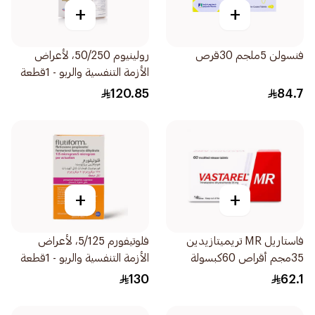
+
+
فنسولن 5ملجم 30قرص
رولينيوم 50/250، لأعراض
الأزمة التنفسية والربو - 1قطعة
120.85
84.7
+
+
فاستاريل MR تريميتازيدين
فلوتيفورم 5/125، لأعراض
35مجم أقراص 60كبسولة
الأزمة التنفسية والربو - 1قطعة
130
62.1