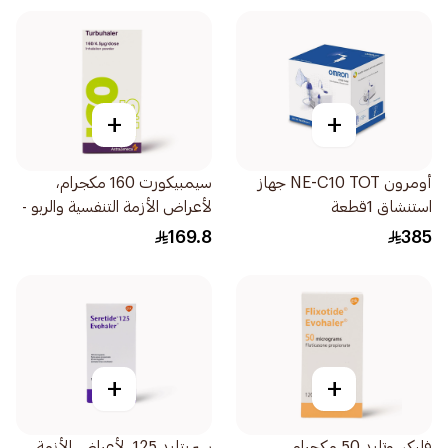
+
+
أومرون NE-C10 TOT جهاز
سيمبيكورت 160 مكجرام،
استنشاق 1قطعة
لأعراض الأزمة التنفسية والربو -
1 تيربوهيلر 1قطعة
169.8
385
+
+
فليكسوتايد 50 مكجرام،
سيريتايد 125، لأعراض الأزمة