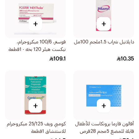
+
+
دايلانيل شراب 1.5ملجم 100مل
فوستر، 100/6 ميكروجرام،
نيكست هيلر 120 بخه - 1قطعة
109.1
10.35
+
+
أفالون فارما برونكاست للأطفال
كومبي ويف 25/125 ميكروجرام
قابلة للمضغ 5مجم 28قرص
للاستنشاق 1قطعة