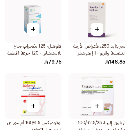
+
+
سيريتايد 250، لأعراض الأزمة
فلوهيل، 125 مكجرام، بخاخ
التنفسية والربو - 1 إيفوهيلر
للاستنشاق - 120 جرعة 1قطعة
1قطعة
79.75
148.85
+
+
تريليجي إليبتا، 100/62.5/25
بوفوميكس 160/4.5 أم سي جي
مكجرام، مسحوق استنشاق -
إيزي هيلر 1قطعة