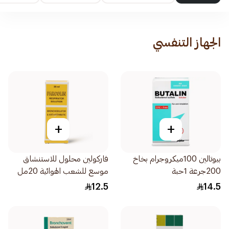
الجهاز التنفسي
+
+
بيوتالين 100ميكروجرام بخاخ
فاركولين محلول للاستنشاق
200جرعة 1حبة
موسع للشعب الهوائية 20مل
12.5
14.5