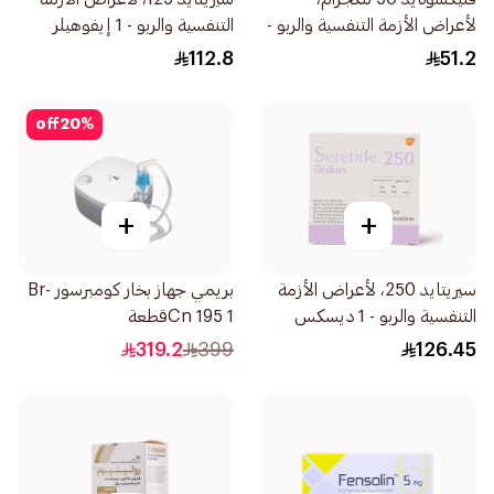
لأعراض الأزمة التنفسية والربو -
التنفسية والربو - 1 إيفوهيلر
1قطعة
1قطعة
112.8
51.2
off
20
%
+
+
سيريتايد 250، لأعراض الأزمة
بريمي جهاز بخار كومبرسور Br-
التنفسية والربو - 1 ديسكس
Cn 195 1قطعة
1قطعة
319.2
399
126.45