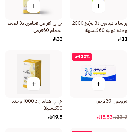
+
+
بريما د فيتامين د3 بتركيز 2000
جى بى أقراص فيتامين د3 لصحة
وحدة دولية 60 كبسولة
العظام 60قرص
33
33
off
33
%
+
+
نيروبيون 30قرص
جي بي فيتامين د 1000 وحدة
90كبسولة
49.5
15.53
23.3