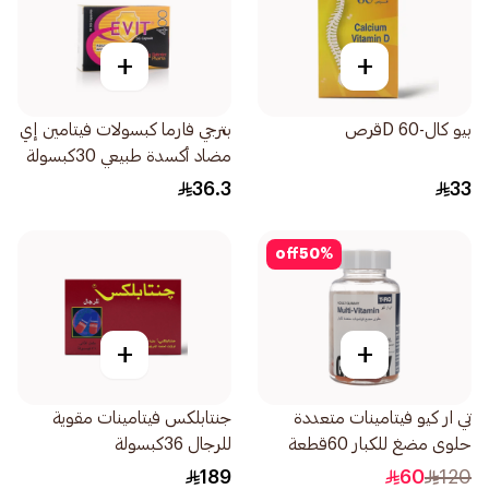
+
+
بيو كال-D 60قرص
بترجي فارما كبسولات فيتامين إي
مضاد أكسدة طبيعي 30كبسولة
36.3
33
off
50
%
+
+
تي ار كيو فيتامينات متعددة
جنتابلكس فيتامينات مقوية
حلوى مضغ للكبار 60قطعة
للرجال 36كبسولة
189
60
120