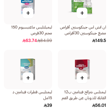
+
+
ان اتش اس جينكوستين أقراص
ليميلتليس ماغنيسيوم 150
مضغ جينكوستين 30أقراص
مجم 30قرص
63.74
84.99
149.5
+
+
ليمتلس شرائح فيتامين ب12
ليمتليس قطرات فيتامين د
القابلة للذوبان عن طريق الفم
15مل
39
56.01