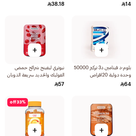
38.18
14
+
+
بلوم-د فيتامين د3 تركيز 50000
نيوتري ليفينج شرائح حمض
وحدة دولية 20اقراص
الفوليك والحديد سريعة الذوبان
بالفم 30قطعة
57
64
off
33
%
+
+