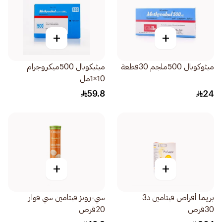
+
+
ميثوكوبال 500ملجم 30قطعة
ميثيكوبال 500ميكروجرام
10×1مل
59.8
24
+
+
بريما أقراص فيتامين د3
سي-رونز فيتامين سي فوار
30قرص
20قرص