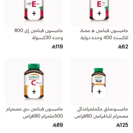
+
+
جاميسون فيتامين هـ مضاد
جاميسون فيتامين إى 800
للاكسدة 400 وحدة دولية
وحدة 30كبسولة
30اقراص
119
62
+
+
جاميسونملتي مكملجرامذائي
جاميسون فيتامين سي مضجرام
مضجرام للبالجرامين 60اقراص
500ملجرام 90اقراص
89
125