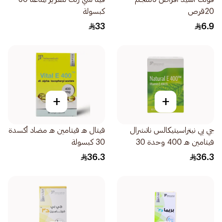
20قرص
كبسولة
33
6.9
+
+
جي بي نيتراسيتيكالس ناتشرال
فيتال هـ فيتامين هـ مضاد أكسدة
فيتامين هـ 400 وحدة 30
30 كبسولة
كبسولة
36.3
36.3