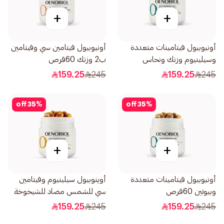
+
+
أونيوبيول فيتامينات متعددة
أونيوبيول فيتامين سي وفيتامين
وسيلينيوم وزنك ونحاس
ب2 وزنك 60قرص
30كبسولة
159.25
245
159.25
245
off
35
%
off
35
%
+
+
أونيوبيول فيتامينات متعددة
أوينوبيول سيلينيوم وفيتامين
وبيوتين 60قرص
سي للشمس مضاد للشيخوخة
30كبسولة
159.25
245
159.25
245