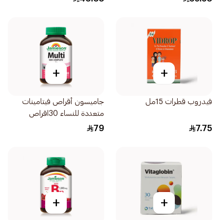
+
+
فيدروب قطرات 15مل
جاميسون أقراص فيتامينات
متعددة للنساء 30اقراص
79
7.75
+
+