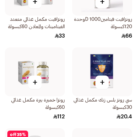
+
+
رونزافيت فيتامينD 1000وحدة
رونزافيت مكمل غذائي متعدد
120كبسولة
الفيتامينات والمعادن 60كبسولة
33
66
+
+
سي رونز بلس زنك مكمل غذائي
رونزا خميرة بيرة مكمل غذائي
30كبسولة
60كبسولة
112
20.4
off
35
%