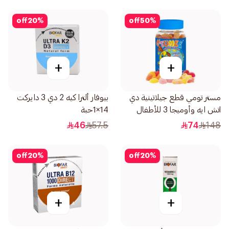
off
20
%
off
50
%
+
+
مستر تومي قطع جيلاتينية دي
بيوفار ألترا كيه 2 دي 3 دايركت
اتش ايه وأوميجا 3 للأطفال
14×1حبة
60قطعة
46
57.5
74
148
off
20
%
off
20
%
+
+