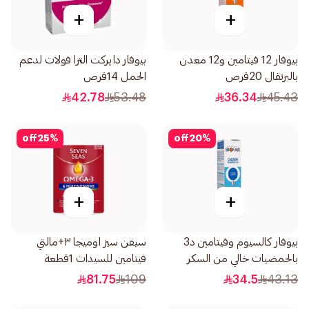
+
+
بيوفار 12 فيتامين و12 معدن
بيوفار دايركت الترا فولات لدعم
بالبرتقال 20قرص
الحمل 14قرص
42.78
53.48
36.34
45.43
off
25
%
off
20
%
+
+
بيوفار كالسيوم وفيتامين د3
سيفن سيز اوميجا ٣+مالتي
بالحمضيات خالي من السكر
فيتامين للسيدات 1قطعة
20قرص
81.75
109
34.5
43.13