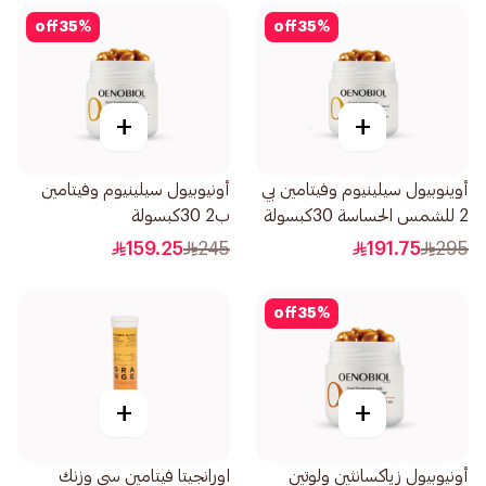
off
35
%
off
35
%
+
+
أوينوبيول سيلينيوم وفيتامين بي
أونيوبيول سيلينيوم وفيتامين
2 للشمس الحساسة 30كبسولة
ب2 30كبسولة
159.25
245
191.75
295
off
35
%
+
+
أونيوبيول زياكسانثين ولوتين
اورانجيتا فيتامين سي وزنك