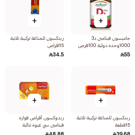
+
+
جاميسون فيتامين د3
ريدكسون للمناعة تركيبة ثلاثية
1000وحدة دولية 100قرص
15اقراص
34.5
55
+
+
ريدكسون للمناعة تركيبة ثلاثية
ريدوكسون أقراص فوارة
15قطعة
فيتامين سي عبوة ثنائية
2×15قرص
48.88
39.68