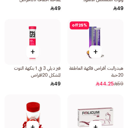
20اقراص
49
49
off
25
%
+
+
هيدراليت أقراص فاكهة العاطفة
فيز ديلي 3 في 1 بنكهة التوت
20حبة
المشكل 20اقراص
49
44.25
59
+
+