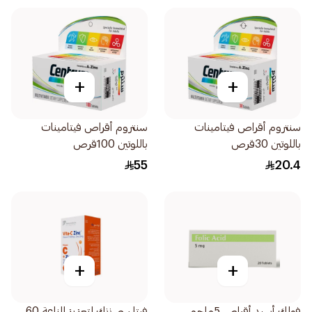
+
+
سنتروم أقراص فيتامينات
سنتروم أقراص فيتامينات
باللوتين 30قرص
باللوتين 100قرص
55
20.4
+
+
فولك أسيد أقراص 5ملجم
فيتا سي زنك لتعزيز المناعة 60