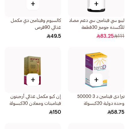
+
+
ليبو سي فيتامين سي دعم مضاد
كالسيوم وفيتامين دي مكمل
للأكسدة جوميز 30قطعة
غذائي 90قرص
49.5
83.25
111
+
+
تيرا دى فيتامين د 3 50000
إن كيو مكمل غذائي أرجيتون
وحدة دولية 20كبسولة
فيتامينات ومعادن 30كبسولة
150
58.75