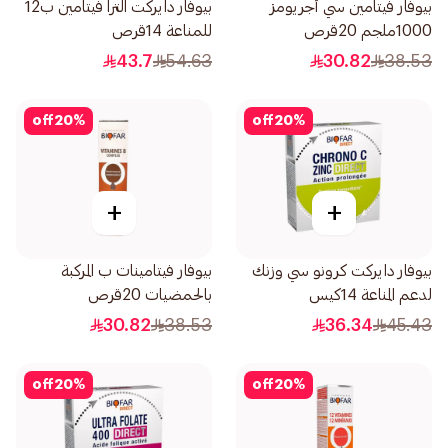
بيوفار فيتامين سي أجريومز
بيوفار دايركت الترا فيتامين ب12
1000ملجم 20قرص
للمناعة 14قرص
43.7
54.63
30.82
38.53
off
20
%
off
20
%
+
+
بيوفار دايركت كرونو سي وزنك
بيوفار فيتامينات ب المركبة
لدعم المناعة 14كيس
بالحمضيات 20قرص
30.82
38.53
36.34
45.43
off
20
%
off
20
%