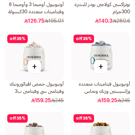
نوتراكسين كولاجين بودر للبشرة
أونيوبيول أوميجا 3 وأوميجا 6
300جرام
وفيتامينات متعددة 30كبسولة
126.75
195.01
140.3
280.6
off
35
%
off
35
%
+
+
أونيوبيول فيتامينات متعددة
أونيوبيول حمض الهيالورونيك
وإلسيستين وزنك ونحاس
وفيتامين سي وفيتامين ب3
60قرص
وزنك 30كبسولة
159.25
245
159.25
245
off
35
%
off
35
%