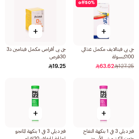
off
50
%
+
+
جي بي فيتالايف مكمل غذائي
جى بى أقراص مكمل فيتامين د3
100كبسولة
30قرص
19.25
63.62
127.25
+
+
فيز ديلي 3 في 1 بنكهة التفاح
فيز ديلي 3 في 1 بنكهة المانجو
وتوت الكشمش الأسود
لمعالجة الجفاف 20اقراص