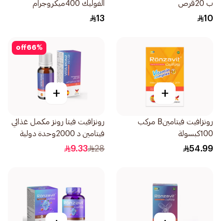
ب 20قرص
الفوليك 400ميكروجرام
60كبسولة
13
10
off
66
%
+
+
رونزافيت فيتامينB مركب
رونزافيت فيتا رونز مكمل غذائي
100كبسولة
فيتامين د 2000وحدة دولية
10مل
9.33
28
54.99