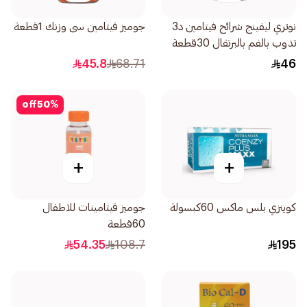
نوتري ليفينج شرائح فيتامين د3
جوميز قيتامين سى وزنك 1قطعة
تذوب بالفم بالبرتقال 30قطعة
45.8
68.71
46
off
50
%
+
+
كوينزي بلس ماكس 60كبسولة
جوميز قيتامينات للاطفال
60قطعة
54.35
108.7
195