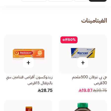
الفيتامينات
off
50
%
+
+
جي بي نيرفان 500ملجم
ريدوكسون أقراص فيتامين سي
30قرص
بالبرتقال 15قرص
28.75
19.87
39.75