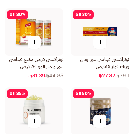
off
30
%
off
30
%
+
+
نوتراكسين فيتامين سي ودي
نوتراكسين قرص مضغ فيتامين
وزنك فوار 15قرص
سي وثمار الورد 28قرص
31.39
44.85
27.37
39.1
off
35
%
off
50
%
+
+