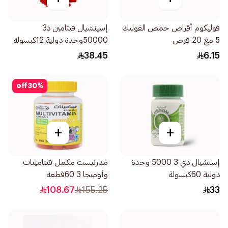
فوليكوم أقراص حمض الفوليك
إسينشيال فيتامين د3
5 مغ 20 قرص
50000وحدة دولية 12كبسولة
38.45
6.15
off
30
%
+
+
إسنشيال دي 3 5000 وحدة
مذرنيست مكمل فيتامينات
دولية 60كبسولة
وأوميجا 3 60قطعة
108.67
155.25
33