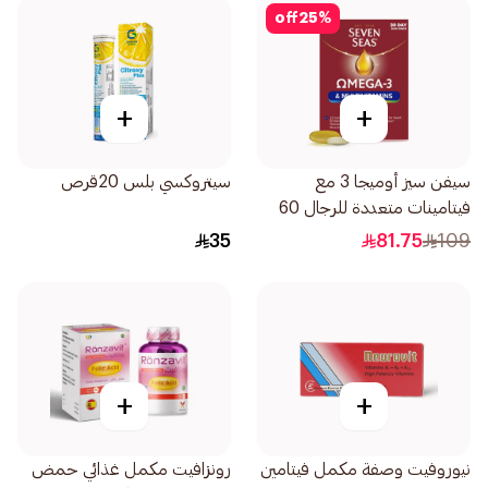
off
25
%
+
+
سيفن سيز أوميجا 3 مع
سيتروكسي بلس 20قرص
فيتامينات متعددة للرجال 60
كبسولة
35
81.75
109
+
+
نيوروفيت وصفة مكمل فيتامين
رونزافيت مكمل غذائي حمض