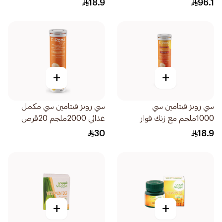
18.9
96.1
+
+
سي رونز فيتامين سي
سي رونز فيتامين سي مكمل
1000ملجم مع زنك فوار
غذائي 2000ملجم 20قرص
20قرص
30
18.9
+
+