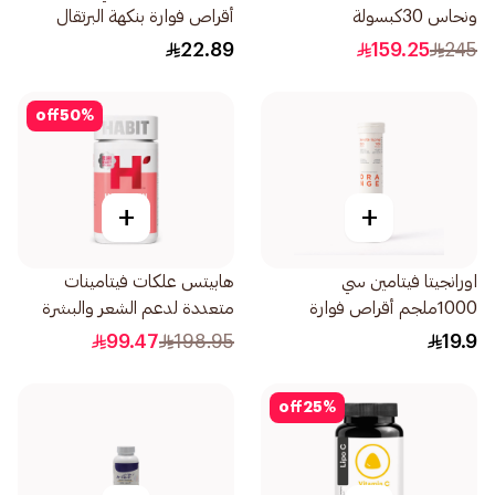
ونحاس 30كبسولة
أقراص فوارة بنكهة البرتقال
20قرص
22.89
159.25
245
off
50
%
+
+
اورانجيتا فيتامين سي
هابيتس علكات فيتامينات
1000ملجم أقراص فوارة
متعددة لدعم الشعر والبشرة
20قرص
والأظافر 60قطعة
99.47
198.95
19.9
off
25
%