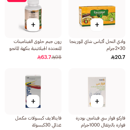
+
+
وادي النحل أكياس شاي المورينجا
رون جيم حلوى الفيتامينات
30×2جرام
المتعددة الجيلاتينية بنكهة المانجو
الطبيعية 60قطعة
63.7
98
20.7
+
+
فاركو فوار سي فيتامين بودرة
فايتالايف كبسولات مكمل
فوارة بالبرتقال 1000جرام
غذائي 30كبسولة