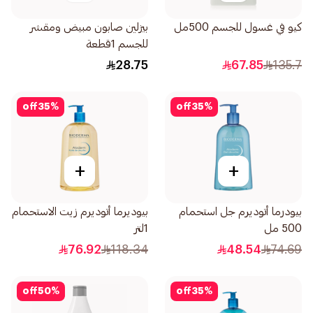
كيو في غسول للجسم 500مل
بيزلين صابون مبيض ومقشر
للجسم 1قطعة
28.75
67.85
135.7
off
35
%
off
35
%
+
+
بيودرما أتوديرم جل استحمام
بيوديرما أتوديرم زيت الاستحمام
500 مل
1لتر
76.92
118.34
48.54
74.69
off
50
%
off
35
%