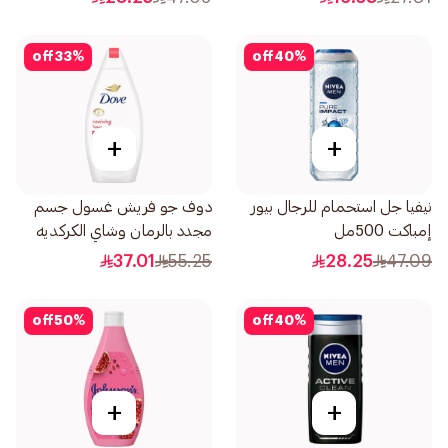
off
33
%
off
40
%
+
+
نيفيا جل استحمام للرجال بيور
دوف جو فريش غسول جسم
إمباكت 500مل
مجدد بالرمان وشاي الكركديه
500مل
37.01
55.25
28.25
47.09
off
50
%
off
40
%
+
+