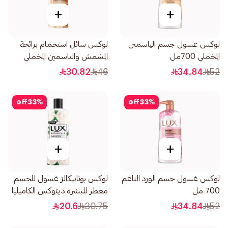
+
+
لوكس غسول جسم الياسمين
لوكس سائل استحمام برائحة
المخملي 700مل
المشمش والياسمين المخملي
500مل
30.82
46
34.84
52
off
33
%
off
33
%
+
+
لوكس غسول جسم الورد الناعم
لوكس بوتانيكالز غسول للجسم
700 مل
معطر للبشرة ديتوكس الكاميليا
والصبار 250مل
20.6
30.75
34.84
52