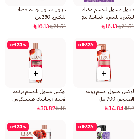
ديتول غسول للجسم مضاد
ديتول غسول جسم مضاد
للبكتيريا للبشرة الحساسة مع
للبكتيريا 250مل
إسفنجة استحمام 250مل
16.13
21.51
16.13
21.51
off
33
%
off
33
%
+
+
لوكس غسول جسم روعة
لوكس غسول للجسم برائحة
الغموض 700 مل
فخمة رومانتيك هيبيسكوس
500مل
30.82
46
34.84
52
off
33
%
off
33
%