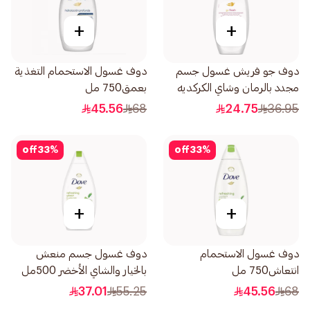
+
+
دوف جو فريش غسول جسم
دوف غسول الاستحمام التغذية
مجدد بالرمان وشاي الكركديه
بعمق750 مل
250مل
45.56
68
24.75
36.95
off
33
%
off
33
%
+
+
دوف غسول الاستحمام
دوف غسول جسم منعش
انتعاش750 مل
بالخيار والشاي الأخضر 500مل
37.01
55.25
45.56
68