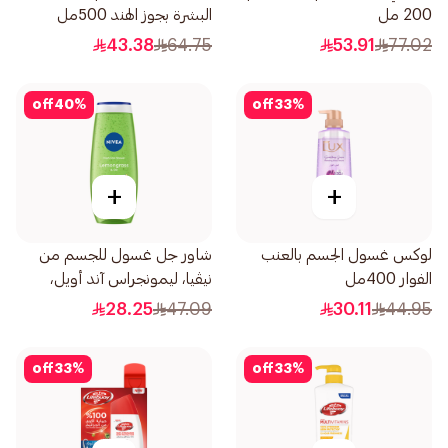
200 مل
البشرة بجوز الهند 500مل
43.38
64.75
53.91
77.02
off
40
%
off
33
%
+
+
لوكس غسول الجسم بالعنب
شاور جل غسول للجسم من
الفوار 400مل
نيڤيا، ليمونجراس آند أويل،
زيوت العناية، 500 مل
28.25
47.09
30.11
44.95
off
33
%
off
33
%