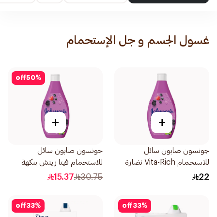
غسول الجسم و جل الإستحمام
off
50
%
+
+
جونسون صابون سائل
جونسون صابون سائل
للاستحمام Vita-Rich نضارة
للاستحمام فيتا ريتش بنكهة
250مل
التوت 400مل
15.37
30.75
22
off
33
%
off
33
%