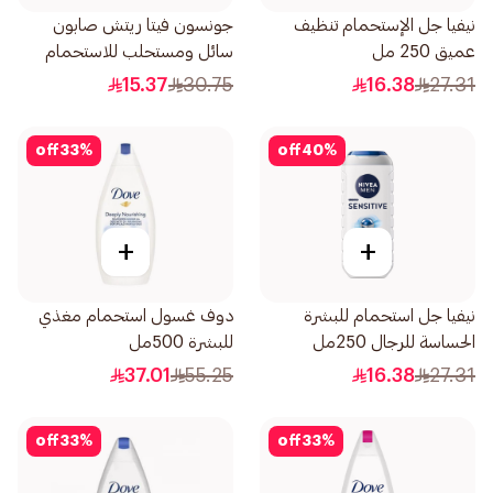
نيفيا جل الإستحمام تنظيف
جونسون فيتا ريتش صابون
عميق 250 مل
سائل ومستحلب للاستحمام
بخلاصة الرمان 400مل
15.37
30.75
16.38
27.31
off
33
%
off
40
%
+
+
نيفيا جل استحمام للبشرة
دوف غسول استحمام مغذي
الحساسة للرجال 250مل
للبشرة 500مل
37.01
55.25
16.38
27.31
off
33
%
off
33
%