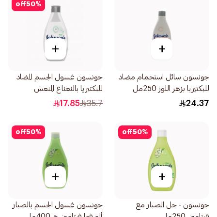
off
50
%
+
+
جونسون سائل استحمام مضاد
جونسون غسول الجسم المضاد
للبكتيريا بزهر اللوز 250مل
للبكتيريا بالنعناع المنعش
400مل
17.85
35.7
24.37
off
50
%
off
50
%
+
+
جونسون - جل الصبار مع
جونسون غسول الجسم بالصبار
فيتامين 250مل
ألو فيرا فيتامين هـ 400مل