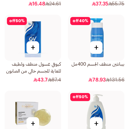
مل
16.48
24.61
37.35
55.75
off
50
%
off
40
%
+
+
بيبانثين منظف الجسم 400مل
كيوفي غسول منظف ولطيف
للغاية للجسم خالي من الصابون
250جرام
43.7
87.4
78.93
131.56
off
50
%
+
+