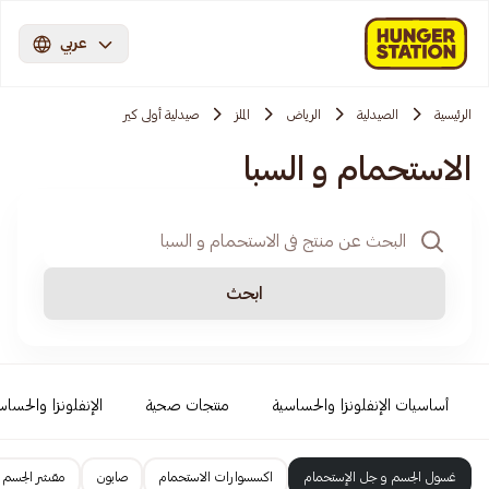
عربي
الرئيسية
الصيدلية
الرياض
الملز
صيدلية أولى كير
الاستحمام و السبا
ابحث
أساسيات الإنفلونزا والحساسية
منتجات صحية
الإنفلونزا والحساس
غسول الجسم و جل الإستحمام
اكسسوارات الاستحمام
صابون
مقشر الجسم