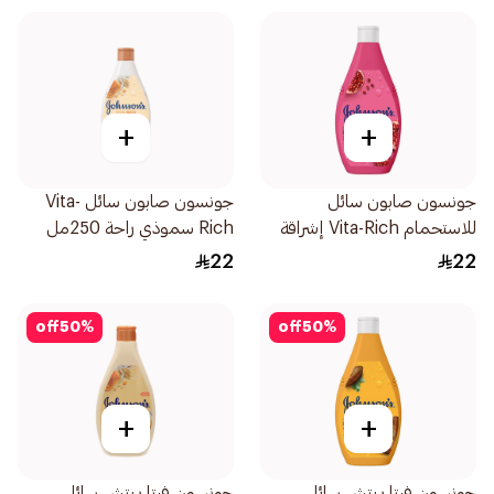
+
+
جونسون صابون سائل
جونسون صابون سائل Vita-
للاستحمام Vita-Rich إشراقة
Rich سموذي راحة 250مل
250مل
22
22
off
50
%
off
50
%
+
+
جونسون فيتا ريتش سائل
جونسون فيتا ريتش سائل