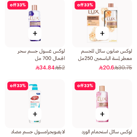
off
33
%
off
33
%
+
+
لوكس صابون سائل للجسم
لوكس غسول جسم سحر
معطر لمسة الياسمين 250مل
الجمال 700 مل
34.84
52
20.6
30.75
off
33
%
off
33
%
+
+
لوكس سائل استحمام الورد
لايفبويجرامسول جسم مضاد