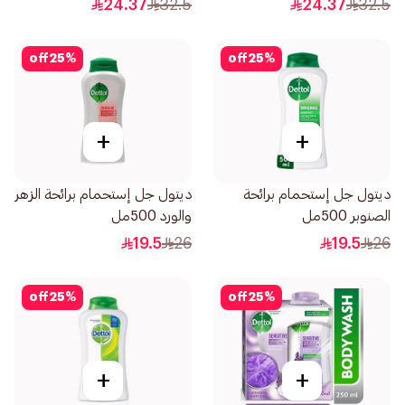
24.37
32.5
24.37
32.5
off
25
%
off
25
%
+
+
ديتول جل إستحمام برائحة
ديتول جل إستحمام برائحة الزهر
الصنوبر 500مل
والورد 500مل
19.5
26
19.5
26
off
25
%
off
25
%
+
+