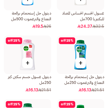
غسول الجسم الحساس المضاد
ديتول جل إستحمام برائحة
للبكتيريا 700مل
النعناع والبرغموت 500مل
19.5
26
24.37
32.5
off
25
%
off
25
%
+
+
ديتول جل إستحمام برائحة
ديتول غسول جسم سكين كير
النعناع والبرغموت 250مل
250مل
16.13
21.51
16.13
21.51
off
25
%
off
25
%