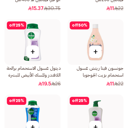
15.37
30.75
11
22
off
25
%
off
50
%
+
+
جونسون فيتا ريتش غسول
ديتول غسول الاستحمام برائحة
استحمام بزيت الجوجوبا
اللافندر والمسك الأبيض للبشرة
وفيتامين هـ 250مل
الحساسة 500مل
19.5
26
11
22
off
25
%
off
25
%
+
+