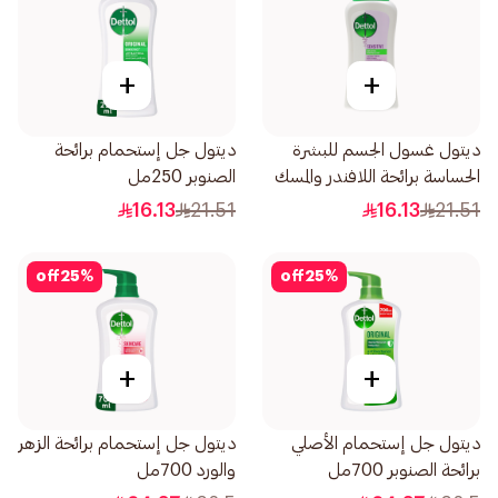
+
+
ديتول غسول الجسم للبشرة
ديتول جل إستحمام برائحة
الحساسة برائحة اللافندر والمسك
الصنوبر 250مل
الأبيض 250مل
16.13
21.51
16.13
21.51
off
25
%
off
25
%
+
+
ديتول جل إستحمام الأصلي
ديتول جل إستحمام برائحة الزهر
برائحة الصنوبر 700مل
والورد 700مل