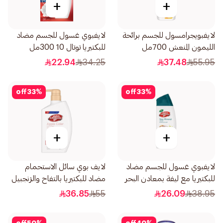
+
+
لايفبويجرامسول للجسم برائحة
لايفبوي غسول للجسم مضاد
الليمون المنعش 700مل
للبكتيريا توتال 10 300مل
22.94
34.25
37.48
55.95
off
33
%
off
33
%
+
+
لايفبوي غسول للجسم مضاد
لايف بوي سائل الاستحمام
للبكتيريا مع ليفة بمعادن البحر
مضاد للبكتيريا بالتفاح والزنجبيل
300مل
500مل
36.85
55
26.09
38.95