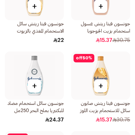
+
+
جونسون فيتا ريتش غسول
جونسون فيتا ريتش سائل
استحمام بزيت الجوجوبا
الاستحمام المغذي بالزيوت
وفيتامين هـ 400مل
المجددة للبشرة 250مل
22
15.37
30.75
off
50
%
+
+
جونسون فيتا ريتش صابون
جونسون سائل استحمام مضاد
سائل للاستحمام بزيت اللوز
للبكتيريا بملح البحر 250مل
وزبدة الشيا 400مل
24.37
15.37
30.75