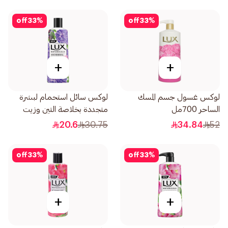
off
33
%
off
33
%
+
+
لوكس غسول جسم المسك
لوكس سائل استحمام لبشرة
الساحر 700مل
متجددة بخلاصة التين وزيت
الجيرانيوم 250مل
20.6
30.75
34.84
52
off
33
%
off
33
%
+
+