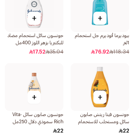
+
+
بيوديرما أتوديرم جل استحمام
جونسون سائل استحمام مضاد
1لتر
للبكتيريا بزهر اللوز 400مل
17.52
35.04
76.92
118.34
+
+
جونسون فيتا ريتش صابون
جونسون صابون سائل Vita-
سائل ومستحلب للاستحمام
Rich سموذي دلال 250مل
بزبدة الكاكاو 250مل
22
22