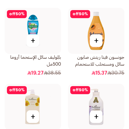
off
50
%
off
50
%
+
+
جونسون فيتا ريتش صابون
بالموليف سائل الإستحما أروما
سائل ومستحلب للاستحمام
500مل
بخلاصة البابايا 400مل
19.27
38.55
15.37
30.75
off
50
%
off
50
%
+
+