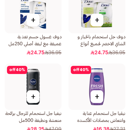
+
+
دوف جل استحمام بالخيار و
دوف غسول جسم تغذية
الشاي الاخضر لجميع أنواع
عميقة مع ليفة أصلي 250مل
البشرة مع ليفة 250مل
24.75
36.95
24.75
36.95
off
40
%
off
40
%
+
+
نيڤيا جل استحمام عناية
نيفيا جل استحمام للرجال برائحة
وانتعاش بمضادات الأكسدة
منعشة ونظيفة 500مل
عطر التوت 250مل
28.25
47.09
16.38
27.31