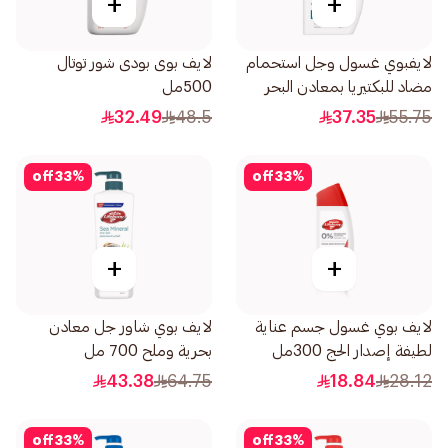
+
+
لايفبوي غسول وجل استحمام
لايف بوى بودى شور توتال
مضاد للبكتيريا بمعادن البحر
500مل
500مل
32.49
48.5
37.35
55.75
off
33
%
off
33
%
+
+
لايف بوي غسول جسم عناية
لايف بوي شاور جل معادن
لطيفة إصدار الحج 300مل
بحرية وملح 700 مل
43.38
64.75
18.84
28.12
off
33
%
off
33
%