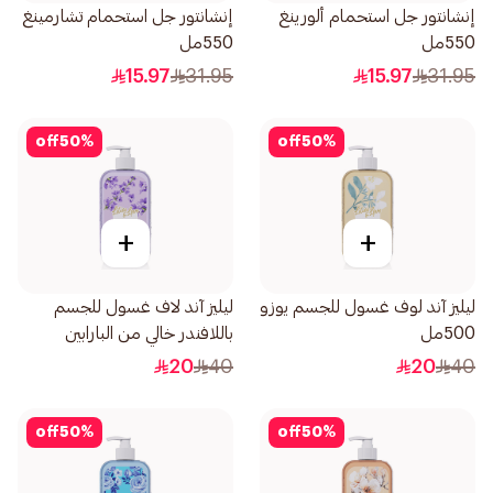
إنشانتور جل استحمام ألورينغ
إنشانتور جل استحمام تشارمينغ
550مل
550مل
15.97
31.95
15.97
31.95
off
50
%
off
50
%
+
+
ليليز آند لوف غسول للجسم يوزو
ليليز آند لاف غسول للجسم
500مل
باللافندر خالي من البارابين
500مل
20
40
20
40
off
50
%
off
50
%