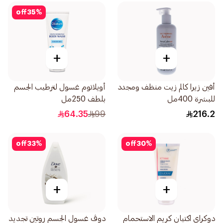
off
35
%
+
+
أفين زيرا كالم زيت منظف ومجدد
أويلاتوم غسول لترطيب الجسم
للبشرة 400مل
بلطف 250مل
64.35
99
216.2
off
33
%
off
30
%
+
+
دوكراي اكتيان كريم الاستحمام
دوڤ غسول الجسم روتين تجديد