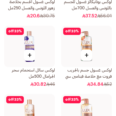
لوكس بوتانيكالز غسول للجسم
لوكس غسول الجسم بخلاصة
باللوتس والعسل 700مل
زهور اللوتس والعسل 250مل
20.6
30.75
37.52
56.01
off
33
%
off
33
%
+
+
لوكس غسول جسم بالجريب
لوكس سائل استحمام سحر
فروت مع خلاصة فيتامين سي
الجرامال 500مل
نضارة مضاعفة 700مل
30.82
46
34.84
52
off
33
%
off
33
%