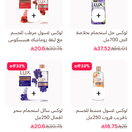
+
+
لوكس جل استحمام بخلاصة
لوكس غسول مرطب للجسم
التين 700مل
مع ليفة رومانتيك هيبيسكوس
250مل
20.6
30.75
37.52
56.01
off
33
%
off
33
%
+
+
لوكس غسول منشط للجسم
لوكس سائل استحمام سحر
بالجريب فروت 250مل
الجمال 250مل
20.6
30.75
16.75
25