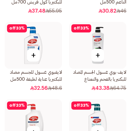
الناعم 500مل
للبكتيريا كول فريش 700مل
37.48
55.95
30.82
46
off
33
%
off
33
%
+
+
لايف بوي غسول الجسم المضاد
لايفبوي غسول للجسم مضاد
للبكتيريا بالفحم والنعناع
للبكتيريا عناية لطيفة 500مل
700مل
32.56
48.6
43.38
64.75
off
33
%
off
33
%