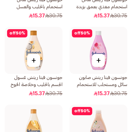
استحمام مغذي بعمق بزبدة
استحمام بالحليب والعسل
الكاكاو غني 400مل
الطبيعي والشوفان 400مل
15.37
30.75
15.37
30.75
off
50
%
off
50
%
+
+
جونسون فيتا ريتش صابون
جونسون فيتا ريتش غسول
سائل ومستحلب للاستحمام
الجسم بالحليب وخلاصة الخوخ
بنسيم ماء الورد 400مل
وجوز الهند 400مل
15.37
30.75
15.37
30.75
off
50
%