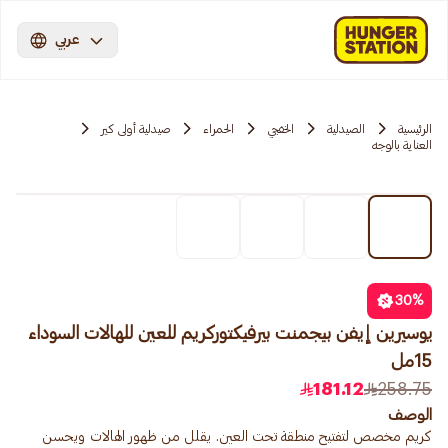
عربي
الرئيسية
الصيدلية
الخفجي
الحمراء
صيدلية أولى كير
العناية بالوجه
30
%
يوسيرين إيفن بيجمنت بيرفيكتوركريم للعين للهالات السوداء
15مل
181.12
258.75
الوصف
كريم مخصص لتفتيح منطقة تحت العين. يقلل من ظهور الهالات ويحسن