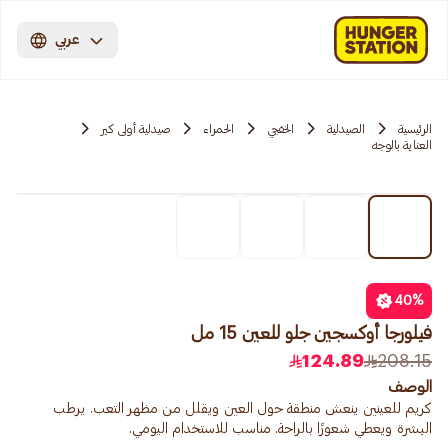
عربي
الرئيسية
الصيدلية
الخفجي
الحمراء
صيدلية أولى كير
العناية بالوجه
40
%
فيلورجا أوكسجين جلو للعين 15 مل
124.89
208.15
الوصف
كريم للعينين ينعش منطقة حول العين ويقلل من مظهر التعب. يرطب
البشرة ويعطي شعورًا بالراحة. مناسب للاستخدام اليومي.