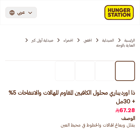
عربي
الرئيسية
الصيدلية
الخفجي
الحمراء
صيدلية أولى كير
العناية بالوجه
ذا اورديناري محلول الكافيين المقاوم للهالات والانتفاخات 5%
+ 30مل
67.28
الوصف
يقلل ويعالج الهالات والخطوط في محيط العين