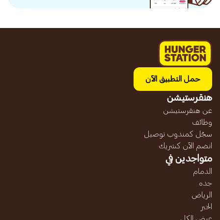
حمل التطبيق الآن
هنقرستيشن
عن هنقرستيشن
وظائف
سجّل كمندوب توصيل
انضم الآن كشريك
متواجدين في
الدمام
جده
الرياض
الخبر
عرض الكل...