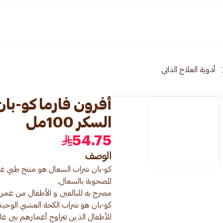
أدوية العلاج الذاتي
أفرون فارما كو-با
السكر 100مل
54.75
الوصف
كو-بان شراب السعال هو منتج طبي عشب
كو-بان هو شراب الكحة العشبي الوحيد 