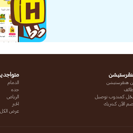
نقرستيشن
متواجدين
 هنقرستيشن
الدمام
ائف
جده
ّل كمندوب توصيل
الرياض
ضم الآن كشريك
الخبر
عرض الكل..