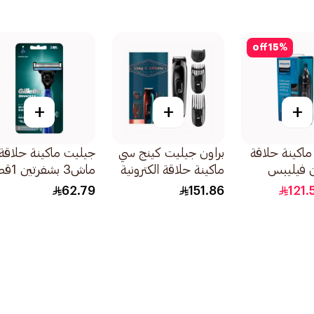
off
15
%
+
+
+
اكينة حلاقة
براون جيليت كينج سي
جيليت ماكينة حلاقة
ن فيليبس
ماكينة حلاقة الكترونية
ماش3 بشفرتين 1قطعة
سلسلة 5000 من 15
1قطعة
62.79
151.86
121.
 3 × 3 سم
NT565كيلو