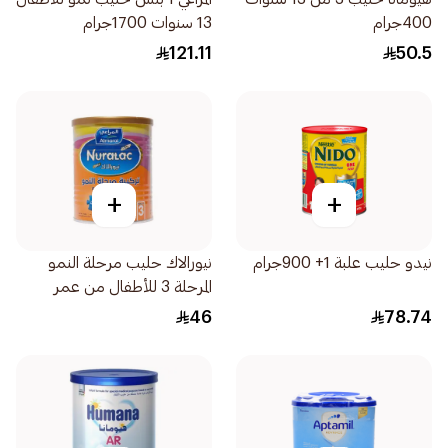
400جرام
13 سنوات 1700جرام
121.11
50.5
+
+
نيدو حليب علبة 1+ 900جرام
نيورالاك حليب مرحلة النمو
المرحلة 3 للأطفال من عمر
سنوات 400جرام
46
78.74