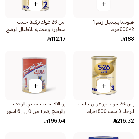
+
+
هيومانا بيبيميل رقم 1
إس 26 غولد تركيبة حليب
2×800جرام
متطورة ومغذية للأطفال الرضع
800جرام
112.17
183
+
+
إس-26 جولد بروغرس حليب
رونالاك حليب لحديثي الولادة
المرحلة 3 سعة 1800جرام
والرضع رقم 1 من 0 إلى 6 أشهر
1700جرام
196.54
216.32