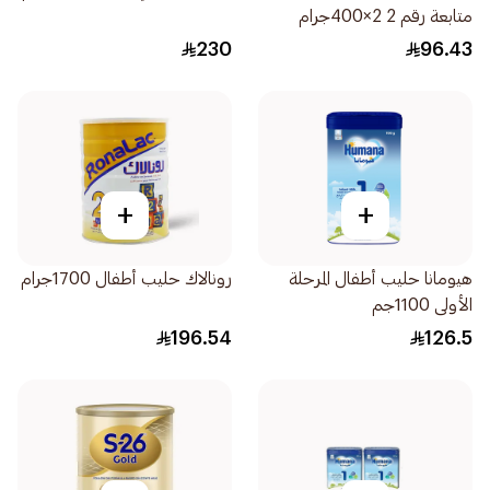
متابعة رقم 2 2×400جرام
230
96.43
+
+
هيومانا حليب أطفال المرحلة
رونالاك حليب أطفال 1700جرام
الأولى 1100جم
196.54
126.5