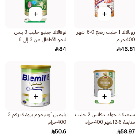
+
+
رونالاك 1 حليب رضع 0-6 اشهر
نوفالاك جينيو حليب 3 بلس
400جرام
لنمو الأطفال من 3 إلى 6
سنوات 800جرام
84
46.81
+
+
سيميلاك جولد ادفانس 2 حليب
بليميل أوبتيموم بروتيك رقم 3
متابعة 6-12شهر 400جرام
400جرام
50.6
58.97