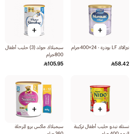
+
+
نيرالاك LF بودرة - 24×400جرام
سيميلاك جولد (3) حليب أطفال
800جرام
105.95
58.42
+
+
نستله نيدو حليب أطفال تركيبة
سيميلاك ماكس برو المرحلة
النمو 400جرام
360جرام