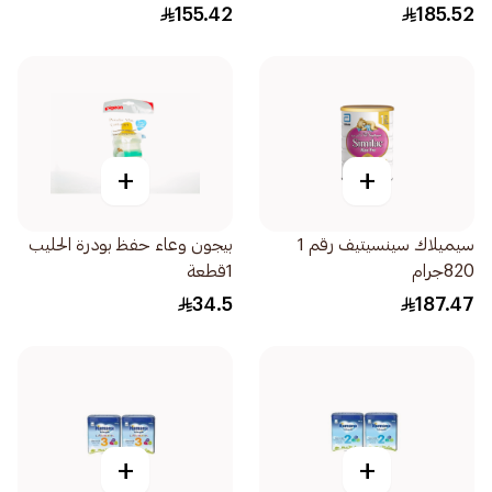
400جرام
155.42
185.52
+
+
سيميلاك سينسيتيف رقم 1
بيجون وعاء حفظ بودرة الحليب
820جرام
1قطعة
34.5
187.47
+
+