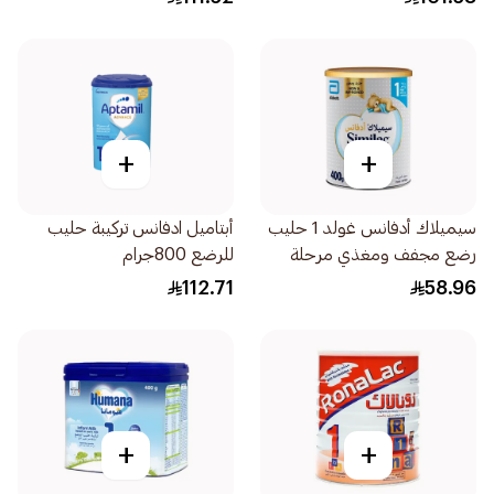
+
+
سيميلاك أدفانس غولد 1 حليب
أبتاميل ادفانس تركيبة حليب
رضع مجفف ومغذي مرحلة
للرضع 800جرام
اولى 400جرام
112.71
58.96
+
+