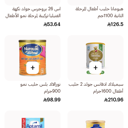
هيومانا حليب أطفال المرحلة
اس 26 بروجرس جولد نكهة
الثانية 1100جم
الفنيليا تركيبة لمرحلة نمو الأطفال
المرحلة 3 400جرام
53.64
126.5
+
+
سيميلاك ادفانس جولد 2 حليب
نورالاك بلس حليب نمو
أطفال 1600جرام
900جرام
98.99
210.96