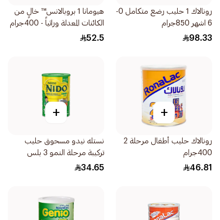
رونالاك 1 حليب رضع متكامل 0-
هيومانا 1 بروبالانس™ خالٍ من
6 اشهر 850جرام
الكائنات المعدلة وراثياً - 400جرام
52.5
98.33
+
+
رونالاك حليب أطفال مرحلة 2
نستله نيدو مسحوق حليب
400جرام
تركيبة مرحلة النمو 3 بلس
للأطفال 400جرام
34.65
46.81