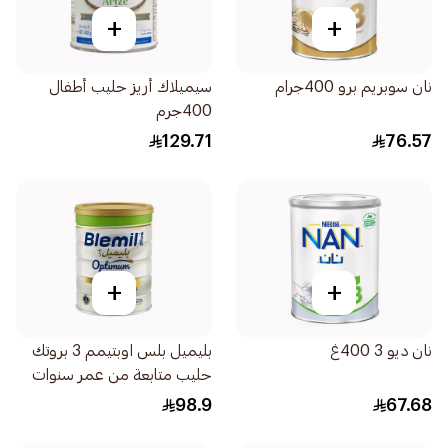
+
+
نان سوبريم برو 400جرام
سيميلاك أريز حليب أطفال
400جرم
129.71
76.57
+
+
نان ديو 3 400غ
بليميل بلس اوبتيمم 3 بروتك
حليب متابعة من عمر سنوات
800جرام
98.9
67.68