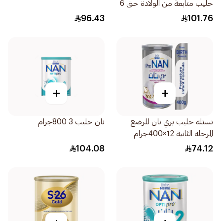
حليب متابعة من الولادة حتى 6
أشهر 800جرام
96.43
101.76
+
+
نستله حليب بري نان للرضع
نان حليب 3 800جرام
المرحلة الثانية 12×400جرام
104.08
74.12