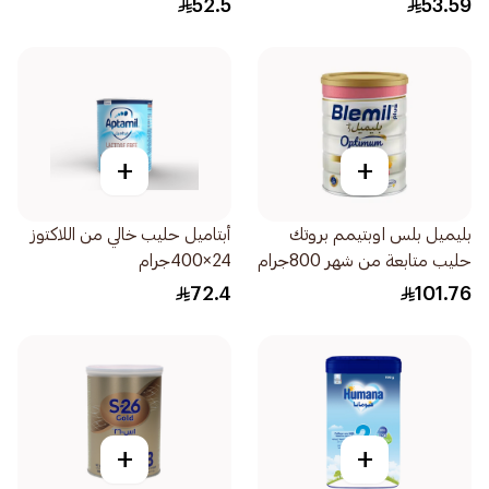
52.5
53.59
+
+
بليميل بلس اوبتيمم بروتك
أبتاميل حليب خالي من اللاكتوز
حليب متابعة من شهر 800جرام
24×400جرام
72.4
101.76
+
+