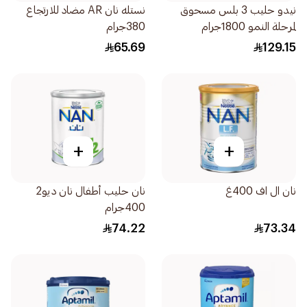
نيدو حليب 3 بلس مسحوق
نستله نان AR مضاد للارتجاع
لمرحلة النمو 1800جرام
380جرام
65.69
129.15
+
+
نان ال اف 400غ
نان حليب أطفال نان ديو2
400جرام
74.22
73.34