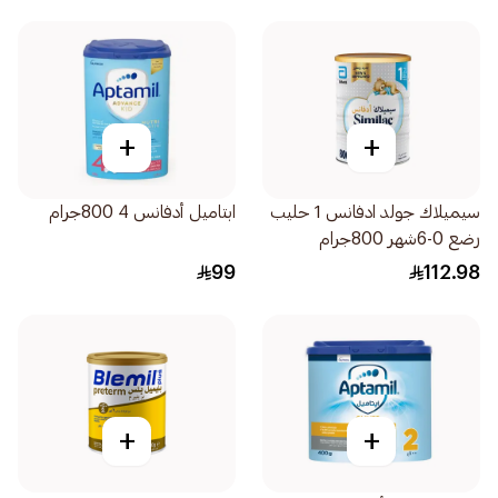
+
+
سيميلاك جولد ادفانس 1 حليب
ابتاميل أدفانس 4 800جرام
رضع 0-6شهر 800جرام
99
112.98
+
+