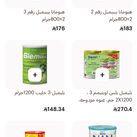
هيومانا بيبيميل رقم 2
هيومانا بيبيميل رقم 3
2×800جرام
2×800جرام
176
183
+
+
بليميل بلس اوبتيمم 3 ،
بليميل-3 حليب 1200جرام
2X1200 جم، عبوة مزدوجة،
من 1-3 سنوات 2علبة
148.34
270.4