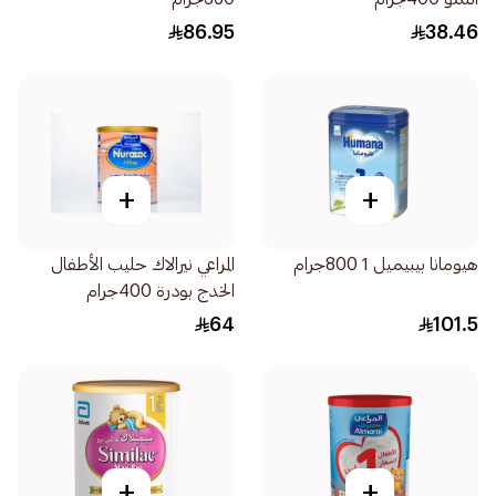
86.95
38.46
+
+
هيومانا بيبيميل 1 800جرام
المراعي نيرالاك حليب الأطفال
الخدج بودرة 400جرام
64
101.5
+
+