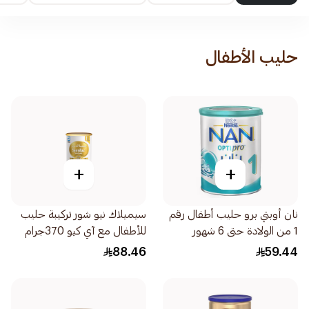
حليب الأطفال
+
+
نان أوبتي برو حليب أطفال رقم
سيميلاك نيو شور تركيبة حليب
1 من الولادة حتى 6 شهور
للأطفال مع آي كيو 370جرام
400جرام
88.46
59.44