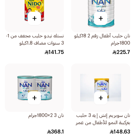
+
+
نان حليب أطفال رقم 2 18كيلو
نستله نيدو حليب مجفف من 1-
1800جرام
3 سنوات مضاف 1.8كيلو
141.75
225.7
+
+
نان سوبريم إتش إيه 3 حليب
نان 3 2×1800جرام
بتركيبة النمو للأطفال من عمر
سنة إلى 3 سنوات 800جرام
368.1
148.63