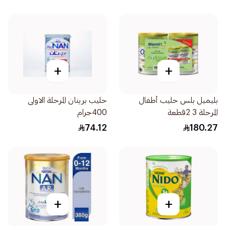
+
+
بليميل بلس حليب أطفال
حليب برينان المرحلة الاولى
المرحلة 3 2قطعة
400جرام
74.12
180.27
+
+