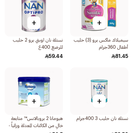
+
+
سيميلاك ماكس برو (3) حليب
نستلة نان اوبتي برو 2 حليب
أطفال 360جرام
للرضع 400غ
59.44
81.45
+
+
نستله نان حليب 3 400جرام
هيومانا 2 بروبالانس™ متابعة
خالٍ من الكائنات المعدلة وراثياً -
400جرام