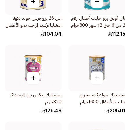
+
+
نان أوبتي برو حليب أطفال رقم
اس 26 بروجرس جولد نكهة
2 من 6 حتى 12 شهر 800جرام
الفنيليا تركيبة لمرحلة نمو الأطفال
المرحلة 800جرام
104.04
112.15
+
+
سيميلاك جولد 3 مسحوق
سيميلاك ماكس برو المرحلة 3
حليب للأطفال 1600جرام
820جرام
176.48
205.01