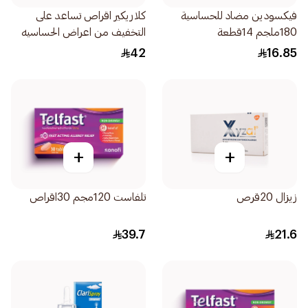
فيكسودين مضاد للحساسية
كلاريكير اقراص تساعد على
180ملجم 14قطعة
التخفيف من اعراض الحساسيه
الموسميه المختلفه فعال سريع
42
16.85
وطبيعي 20 قرص
+
+
زيزال 20قرص
تلفاست 120مجم 30اقراص
39.7
21.6