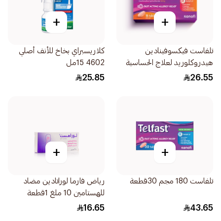
+
+
تلفاست فيكسوفينادين
كلاريسبراي بخاخ للأنف أصلي
هيدروكلوريد لعلاج الحساسية
4602 15مل
120ملغ 15قرص
25.85
26.55
+
+
تلفاست 180 مجم 30قطعة
رياض فارما لوراتادين مضاد
للهستامين 10 ملغ 1قطعة
16.65
43.65