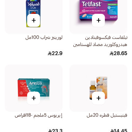
+
+
تيلفاست فيكسوفينادين
لورينيز شراب 100مل
هيدروكلوريد مضاد للهستامين
15قرص
22.9
28.65
+
+
فينيستيل قطره 20مل
إيريوس 5ملجم -18اقراص
23.3
14.45