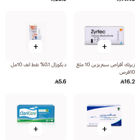
+
+
زيرتك أقراص سيتريزين 10 ملغ
ديكوزال 0.1% نقط انف 10مل
10قرص
5.6
16.2
+
+