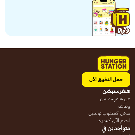
حمل التطبيق الآن
هنقرستيشن
عن هنقرستيشن
وظائف
سجّل كمندوب توصيل
انضم الآن كشريك
متواجدين في