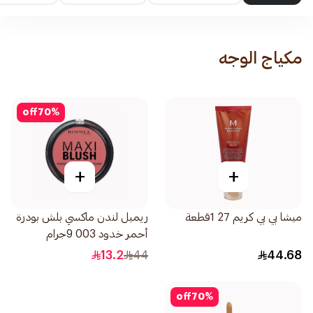
مكياج الوجه
off
70
%
+
+
ميشا بي بي كريم 27 1قطعة
ريميل لندن ماكسي بلش بودرة
أحمر خدود 003 9جرام
13.2
44
44.68
off
70
%