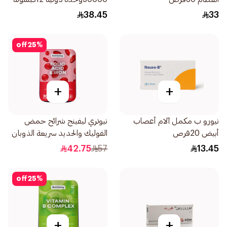
38.45
33
off
25
%
+
+
نيورو ب مكمل آلام أعصاب
نيوتري ليفينج شرائح حمض
أبيض 20قرص
الفوليك والحديد سريعة الذوبان
بالفم 30قطعة
42.75
57
13.45
off
25
%
+
+