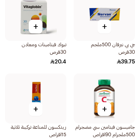
+
+
جي بي نيرفان 500ملجم
تبوك فيتامينات ومعادن
30قرص
30قرص
20.4
39.75
+
+
جاميسون فيتامين سي مضجرام
ريدكسون للمناعة تركيبة ثلاثية
500ملجرام 90اقراص
15اقراص