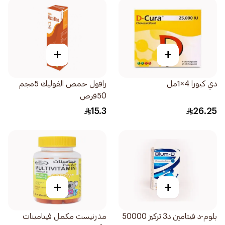
+
+
دي كيورا 4×1مل
رافول حمض الفوليك 5مجم
50قرص
15.3
26.25
+
+
بلوم-د فيتامين د3 تركيز 50000
مذرنيست مكمل فيتامينات