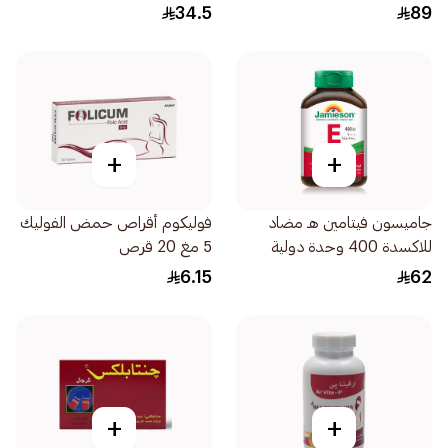
34.5
89
+
+
جاميسون فيتامين هـ مضاد
فوليكوم أقراص حمض الفوليك
للاكسدة 400 وحدة دولية
5 مغ 20 قرص
30اقراص
6.15
62
+
+