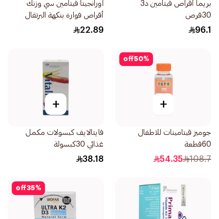
بريما أقراص فيتامين د3
اورانجيتا فيتامين سي وزنك
30قرص
أقراص فوارة بنكهة البرتقال
20قرص
22.89
96.1
off
50
%
+
+
جوميز قيتامينات للاطفال
فايتالايف كبسولات مكمل
60قطعة
غذائي 30كبسولة
38.18
54.35
108.7
off
35
%