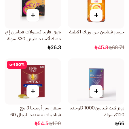
+
+
جوميز قيتامين سى وزنك 1قطعة
بترجي فارما كبسولات فيتامين إي
مضاد أكسدة طبيعي 30كبسولة
36.3
45.8
68.71
off
50
%
+
+
رونزافيت فيتامينD 1000وحدة
سيفن سيز أوميجا 3 مع
120كبسولة
فيتامينات متعددة للرجال 60
كبسولة
54.5
109
66