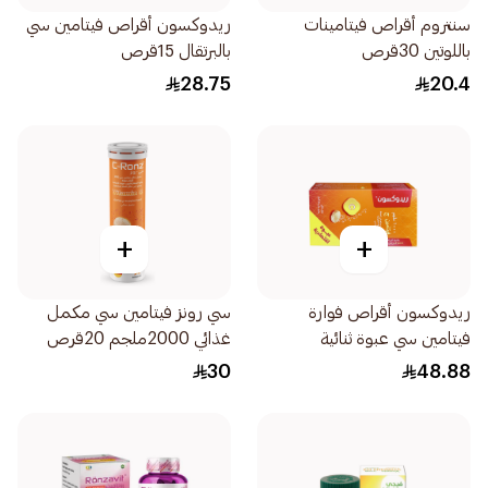
سنتروم أقراص فيتامينات
ريدوكسون أقراص فيتامين سي
باللوتين 30قرص
بالبرتقال 15قرص
28.75
20.4
+
+
ريدوكسون أقراص فوارة
سي رونز فيتامين سي مكمل
فيتامين سي عبوة ثنائية
غذائي 2000ملجم 20قرص
2×15قرص
30
48.88