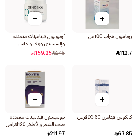
+
+
روناميون شراب 100مل
أونيوبيول فيتامينات متعددة
وإلسيستين وزنك ونحاس
60قرص
159.25
245
112.7
+
+
كالكوس فيتامين D3 60قرص
بيوسيستين فيتامينات متعددة
صحة الشعر والأظافر 120اقراص
211.97
67.85