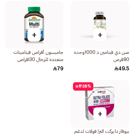
+
+
صن دي فيتامين د 1000وحدة
جاميسون أقراص فيتامينات
90قرص
متعددة للرجال 30اقراص
79
49.5
off
35
%
+
بيوفار دايركت الترا فولات لدعم