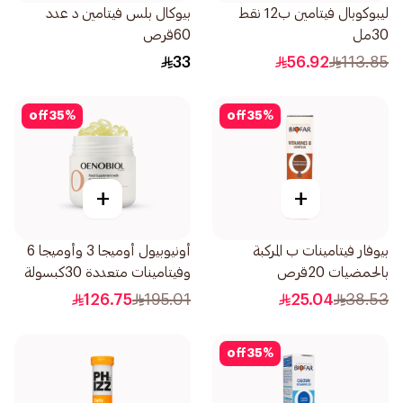
ليبوكوبال فيتامين ب12 نقط
بيوكال بلس فيتامين د عدد
30مل
60قرص
33
56.92
113.85
off
35
%
off
35
%
+
+
بيوفار فيتامينات ب المركبة
أونيوبيول أوميجا 3 وأوميجا 6
بالحمضيات 20قرص
وفيتامينات متعددة 30كبسولة
126.75
195.01
25.04
38.53
off
35
%