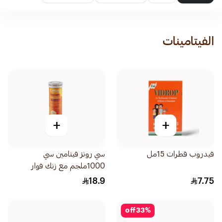
الفيتامينات
+
+
فيدروب قطرات 15مل
سي رونز فيتامين سي
1000ملجم مع زنك فوار
20قرص
18.9
7.75
off
33
%