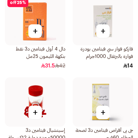
off
25
%
+
+
فاركو فوار سي فيتامين بودرة
دال 4 أول فيتامين د3 نقط
فوارة بالبرتقال 1000جرام
بنكهة الليمون 25مل
31.5
42
14
+
+
جى بى أقراص فيتامين د3 لصحة
إسينشيال فيتامين د3
العظام 60قرص
50000وحدة دولية 12كبسولة