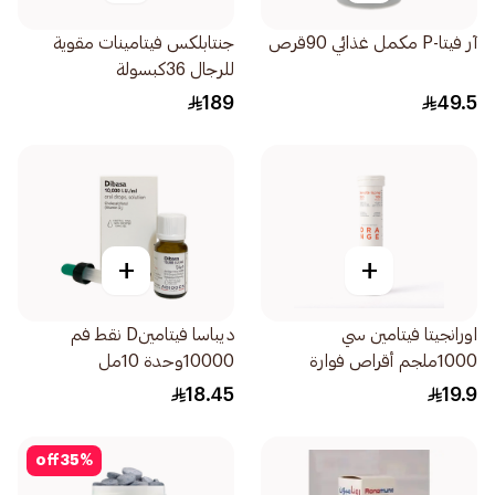
آر فيتا-P مكمل غذائي 90قرص
جنتابلكس فيتامينات مقوية
للرجال 36كبسولة
189
49.5
+
+
اورانجيتا فيتامين سي
ديباسا فيتامينD نقط فم
1000ملجم أقراص فوارة
10000وحدة 10مل
20قرص
18.45
19.9
off
35
%