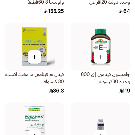
وحدة دولية 20اقراص
وأوميجا 3 60قطعة
155.25
64
+
+
جاميسون فيتامين إى 800
فيتال هـ فيتامين هـ مضاد أكسدة
وحدة 30كبسولة
30 كبسولة
36.3
119