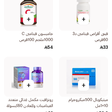
+
+
فيجى أقراص فيتامين د3
جاميسون فيتامين C
60قرص
1000ملجم 100قرص
54
33
+
+
ميثيكوبال 500ميكروجرام
رونزافيت مكمل غذائي متعدد
10×1مل
الفيتامينات والمعادن 60كبسولة