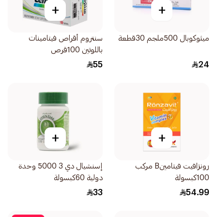
+
+
ميثوكوبال 500ملجم 30قطعة
سنتروم أقراص فيتامينات
باللوتين 100قرص
55
24
+
+
رونزافيت فيتامينB مركب
إسنشيال دي 3 5000 وحدة
100كبسولة
دولية 60كبسولة
33
54.99