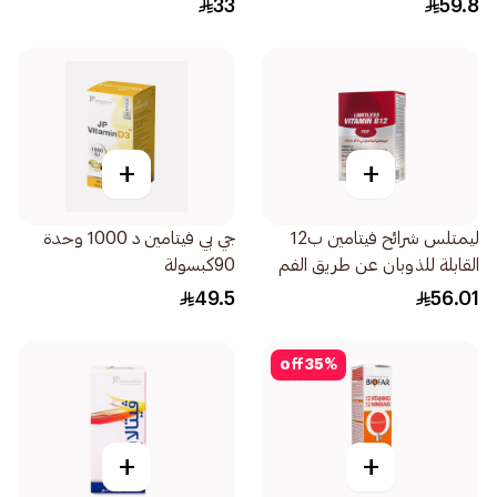
33
59.8
+
+
ليمتلس شرائح فيتامين ب12
جي بي فيتامين د 1000 وحدة
القابلة للذوبان عن طريق الفم
90كبسولة
49.5
56.01
off
35
%
+
+