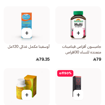
+
+
جاميسون أقراص فيتامينات
أوسفيتا مكمل غذائي 120مل
متعددة للنساء 30اقراص
79.35
79
off
50
%
+
+