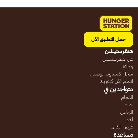
حمل التطبيق الآن
هنقرستيشن
عن هنقرستيشن
وظائف
سجّل كمندوب توصيل
انضم الآن كشريك
متواجدين في
الدمام
جده
الرياض
الخبر
عرض الكل...
مساعدة