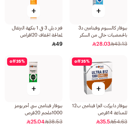
+
+
بيوفار كالسيوم وفيتامين د3
فيز ديلي 3 في 1 بنكهة البرتقال
بالحمضيات خالي من السكر
لمعالجة الجفاف 20اقراص
20قرص
49
28.03
43.13
off
35
%
off
35
%
+
+
بيوفار دايركت الترا فيتامين ب12
بيوفار فيتامين سي أجريومز
للمناعة 14قرص
1000ملجم 20قرص
25.04
38.53
35.5
54.63