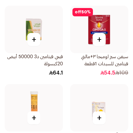
off
50
%
+
+
سيفن سيز اوميجا ٣+مالتي
فيجي فيتامين د3 50000 أبيض
فيتامين للسيدات 1قطعة
20كبسولة
64.1
54.5
109
+
+