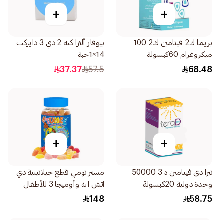
+
+
بريما ك2 فيتامين ك2 100
بيوفار ألترا كيه 2 دي 3 دايركت
ميكروغرام 60كبسولة
14×1حبة
37.37
57.5
68.48
+
+
تيرا دى فيتامين د 3 50000
مستر تومي قطع جيلاتينية دي
وحدة دولية 20كبسولة
اتش ايه وأوميجا 3 للأطفال
60قطعة
148
58.75