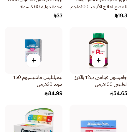
للمضغ لعلاج الأنيميا 100ملجم
وحدة دولية 60 كبسولة
30قرص
33
19.3
+
+
جاميسون فيتامين ب12 بالكرز
ليميلتليس ماغنيسيوم 150
الطبيعي 100قرص
مجم 30قرص
84.99
54.65