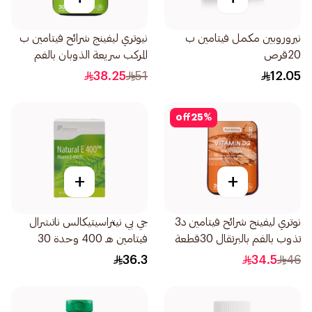
نيروروبين مكمل فيتامين ب
نيوتري ليفينج شرائح فيتامين ب
20قرص
المركب سريعة الذوبان بالفم
30قطعة
38.25
51
12.05
off
25
%
+
+
نوتري ليفينج شرائح فيتامين د3
جي بي نيتراسيتيكالس ناتشرال
تذوب بالفم بالبرتقال 30قطعة
فيتامين هـ 400 وحدة 30
كبسولة
36.3
34.5
46