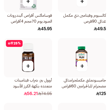
+
+
كالسيوم وفيتامين دي مكمل
فوساماكس أقراص أليندرونات
غذائي 90قرص
الصوديوم 70مجم 4أقراص
45.95
49.5
off
25
%
+
+
جاميسونملتي مكملجرامذائي
أوول بيز، شراب فيتامينات
مضجرام للبالجرامين 60اقراص
متعددة بنكهة الكرز الأسود
10مل
56.21
74.95
125