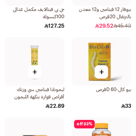
بيوفار 12 فيتامين و12 معدن
جي بي فيتالايف مكمل غذائي
بالبرتقال 20قرص
100كبسولة
127.25
29.52
45.43
+
+
بيو كال-D 60قرص
ليمونادا فيتامين سي وزنك
أقراص فوارة بنكهة الليمون
20قرص
22.89
33
off
33
%