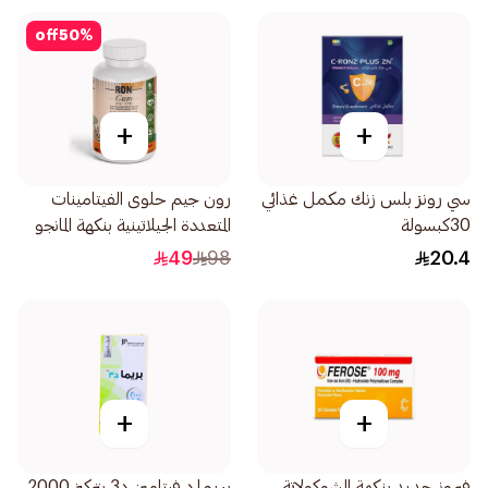
off
50
%
+
+
سي رونز بلس زنك مكمل غذائي
رون جيم حلوى الفيتامينات
30كبسولة
المتعددة الجيلاتينية بنكهة المانجو
الطبيعية 60قطعة
49
98
20.4
+
+
فيروز حديد بنكهة الشوكولاتة
بريما د فيتامين د3 بتركيز 2000