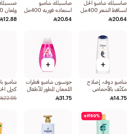
صانسيلك شامبو الحل
صانسيلك شامبو
صنسيلك 
لتساقط الشعر 400مل
استعاده فوريه 400مل
ولمعان 200مل
12.88
20.64
20.64
+
+
شامبو دوف، إصلاح
جونسون شامبو قطرات
شامبو بان
مكثّف بالأحماض
اللمعان المطور للأطفال
كيرلي الخ
الأمينية، 200مل
لنعومة فائقة 300مل
السلفات 400م
22.95
31.75
14.75
off
50
%