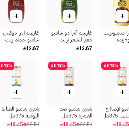
+
+
+
ترا شامبوبزيت
غارنييه ألترا دو شامبو
غارنييه الترا دوكس
و+زبدة
مغذٍ للشعر بزيت
شامبو حمام زيت
الزيتون 200مل
بخلاصة اللوز المعالج
12.67
12.67
والخروع 200مل
ff
18
%
off
18
%
off
18
%
+
+
+
امبو لإصلاح
بانتين شامبو ضد
بانتين شامبو العناية
ب 375مل
القشرة 375مل
اليومية 375مل
18.45
22.51
18.45
22.51
18.4