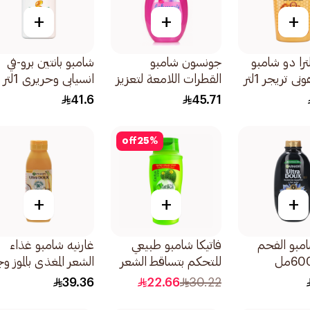
+
+
+
لترا دو شامبو
جونسون شامبو
شامبو بانتين برو-في
 تريجر 1لتر
القطرات اللامعة لتعزيز
انسيابي وحريري 1لتر
لمعان شعر الأطفال
41.6
45.71
500مل
off
25
%
+
+
+
امبو الفحم
فاتيكا شامبو طبيعي
غارنيه شامبو غذاء
للتحكم بتساقط الشعر
الشعر المغذي بالموز وج
700مل
الهند 350مل
39.36
22.66
30.22