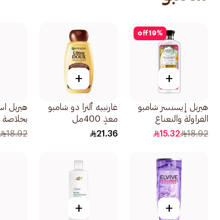
off
19
%
+
+
هيربل إيسنسز شامبو
غارنييه ألترا دو شامبو
هيربل اس
الفراولة والنعناع
مغذٍ 400مل
بخلاصة 
400مل
الهند لل
18.92
21.36
15.32
18.92
400مل
+
+