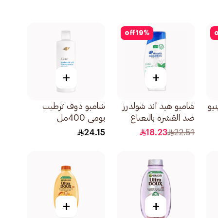
off
19
%
o
+
+
يو
شامبو هيد آند شولدرز
شامبو دوف ترطيب
ضد القشرة بالنعناع
يومي 400مل
المنعش يتحكم في
24.15
18.23
22.51
القشرة 350مل
+
+