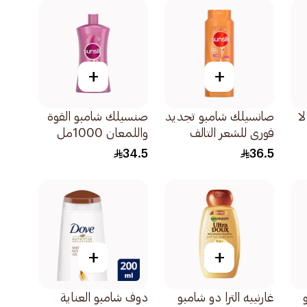
+
+
ا
صانسيلك شامبو تجديد
صنسيلك شامبو القوة
فوري للشعر التالف
واللمعان 1000مل
700مل
34.5
36.5
+
+
غارنييه الترا دو شامبو
دوف شامبو العناية