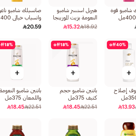
 شامبو قوة
هيربل اسنسز شامبو
صانسيلك شامبو ناع
النعومة بزيت المورينجا
وانسياب خيالى 400مل
الذهبي 400مل
20.59
15.32
18.92
ff
18
%
off
18
%
off
40
%
+
+
+
وف إصلاح
بانتين شامبو حجم
بانتين شامبو النعومة
كثيف 375مل
واللمعان 375مل
18.45
22.51
18.45
22.51
13.93