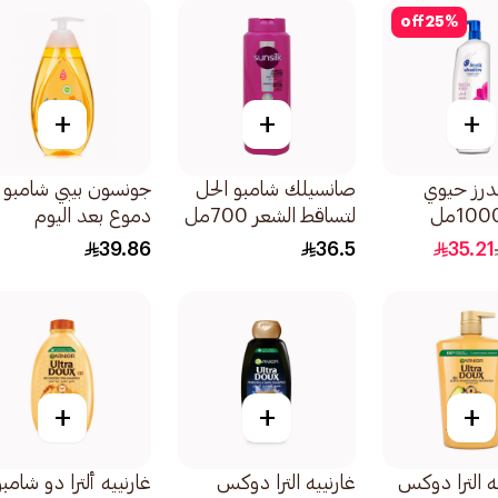
off
25
%
+
+
+
درز حيوي
صانسيلك شامبو الحل
جونسون بيبي شامبو ل
لتساقط الشعر 700مل
دموع بعد اليوم
500مل
39.86
36.5
35.21
+
+
+
ه الترا دوكس
غارنييه الترا دوكس
غارنييه ألترا دو شامبو