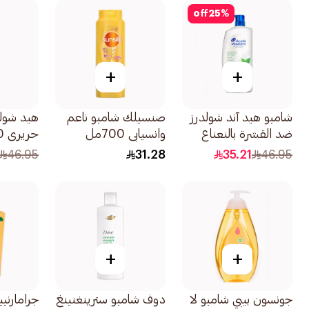
590مل
off
25
%
+
+
شامبو هيد آند شولدرز
صنسيلك شامبو ناعم
هيد شول
ضد القشرة بالنعناع
وانسيابي 700مل
حريري 1000مل
المنعش يتحكم في
46.95
31.28
35.21
46.95
القشرة 1لتر
+
+
جونسون بيبي شامبو لا
دوف شامبو سترينغنينغ
جرامارنيي