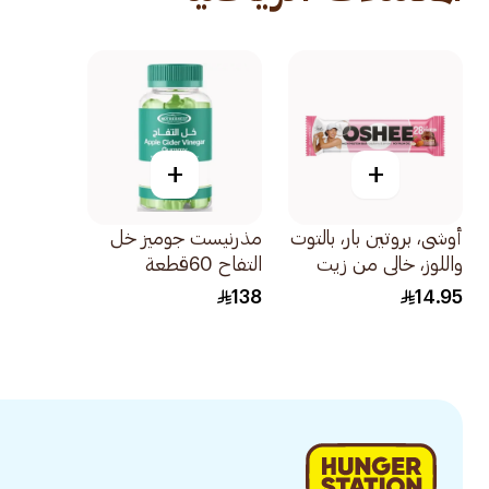
+
+
أوشى، بروتين بار، بالتوت
مذرنيست جوميز خل
واللوز، خالي من زيت
التفاح 60قطعة
النخيل - 1قطعة
138
14.95