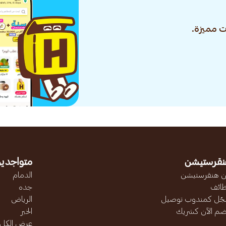
 مميزة.
نقرستيشن
متواجدين
 هنقرستيشن
الدمام
ائف
جده
ّل كمندوب توصيل
الرياض
ضم الآن كشريك
الخبر
عرض الكل..