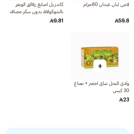
لامى لبان عيدان 60جرام
كاندريل اصابع رقائق الويفر
بالشوكولاتة بدون سكر مضاف
21.5جرام
9.81
59.8
+
وادى النحل شاى اخضر + نعناع
30 كيس
23