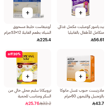
+
+
بيدياشور كومبليت مكمل غذائي
أوبتيفاست خليط مسحوق
متكامل للأطفال بالفانيليا
الشيك بطعم الفانيلا 12×53جرام
400جرام
225.4
56.61
off
20
%
+
+
ماذرنيست حبوب عسل مانوكا
تروبيكانا سليم محلي خالي من
بالزنجبيل والليمون 60جرام
السكر ومناسب للحمية
100×2جرام
25.76
32.2
43.7