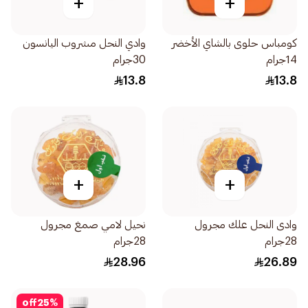
+
+
كومباس حلوى بالشاي الأخضر
وادي النحل مشروب اليانسون
14جرام
30جرام
13.8
13.8
+
+
وادى النحل علك مجرول
نحيل لامي صمغ مجرول
28جرام
28جرام
28.96
26.89
off
25
%