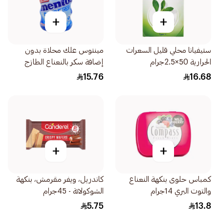
+
+
ستيفيانا محلي قليل السعرات
مينتوس علك محلاة بدون
الحرارية 50×2.5جرام
إضافة سكر بالنعناع الطازج
56جرام
15.76
16.68
+
+
كمباس حلوى بنكهة النعناع
كاندريل، ويفر مقرمش، بنكهة
والتوت البري 14جرام
الشوكولاتة - 45جرام
5.75
13.8