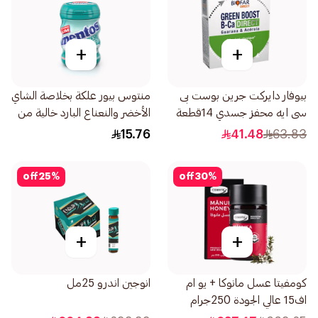
+
+
بيوفار دايركت جرين بوست بى
منتوس بيور علكة بخلاصة الشاي
سى ايه محفز جسدي 14قطعة
الأخضر والنعناع البارد خالية من
السكر 56جرام
15.76
41.48
63.83
off
25
%
off
30
%
+
+
كومفيتا عسل مانوكا + يو ام
انوجين اندرو 25مل
اف15 عالي الجودة 250جرام