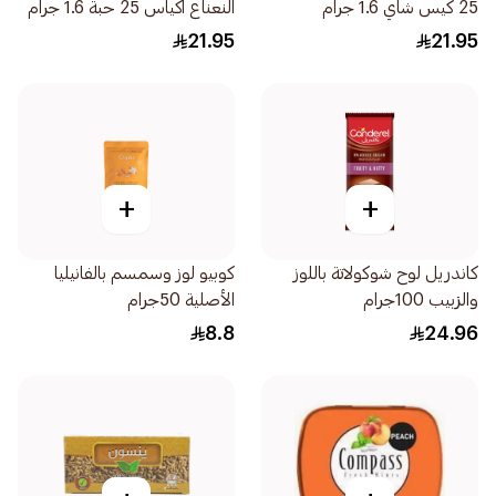
25 كيس شاي 1.6 جرام
النعناع اكياس 25 حبة 1.6 جرام
21.95
21.95
+
+
كاندريل لوح شوكولاتة باللوز
كوبيو لوز وسمسم بالفانيليا
والزبيب 100جرام
الأصلية 50جرام
8.8
24.96