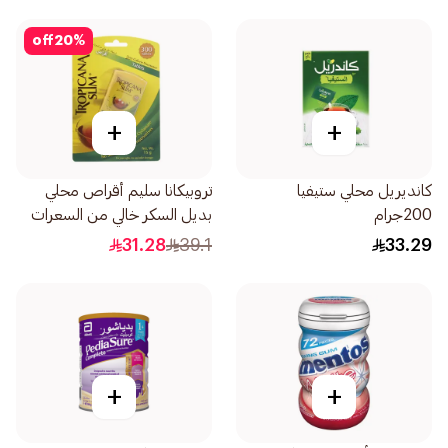
off
20
%
+
+
كانديريل محلي ستيفيا
تروبيكانا سليم أقراص محلي
200جرام
بديل السكر خالي من السعرات
300قرص
31.28
39.1
33.29
+
+