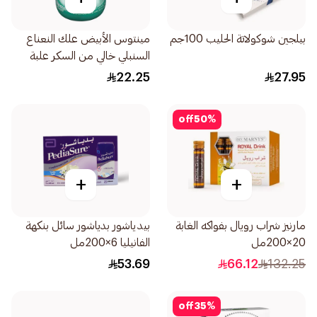
بيلجين شوكولاتة الحليب 100جم
مينتوس الأبيض علك النعناع
السنبلي خالي من السكر علبة
72قطعة
22.25
27.95
off
50
%
+
+
مارنيز شراب رويال بفواكه الغابة
بيدياشور بدیاشور سائل بنكهة
20×200مل
الفانيليا 6×200مل
53.69
66.12
132.25
off
35
%