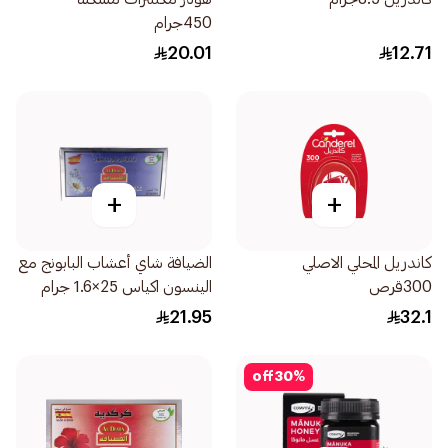
450جرام
20.01
12.71
+
+
كاندريل المحلي الاصلي
الضيافة شاي أعشاب البابونج مع
300قرص
الينسون اكياس 25×1.6 جرام
21.95
32.1
off
30
%