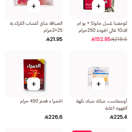
+
+
كومفيتا عسل مانوكا + يو ام
الضيافة شاي أعشاب الكركدية
اف10 عالي الجودة 250جرام
25×2جرام
21.95
152.95
218.5
+
+
أوبتيفاست، ميلك شيك نكهة
الحمرا ء فحم 450 جرام
القهوة 1علبة
226.6
225.4