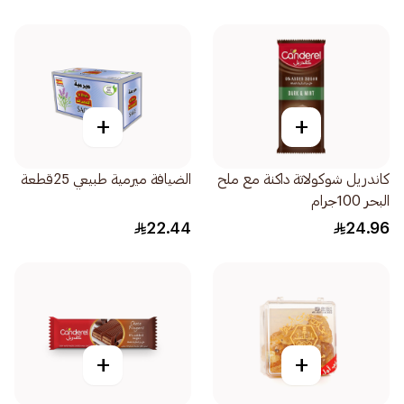
+
+
كاندريل شوكولاتة داكنة مع ملح
الضيافة ميرمية طبيعي 25قطعة
البحر 100جرام
22.44
24.96
+
+