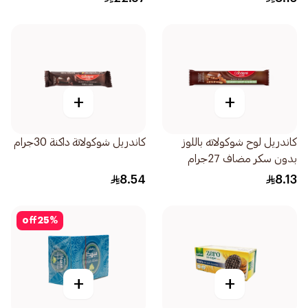
+
+
كاندريل لوح شوكولاته باللوز
كاندريل شوكولاتة داكنة 30جرام
بدون سكر مضاف 27جرام
8.54
8.13
off
25
%
+
+