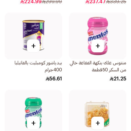
224.99
299.99
237.47
339.25
+
+
منتوس علك بنكهة الفقاعة خالي
بيدياشور كومبليت بالفانيليا
من السكر 50قطعة
400جرام
56.61
21.25
+
+