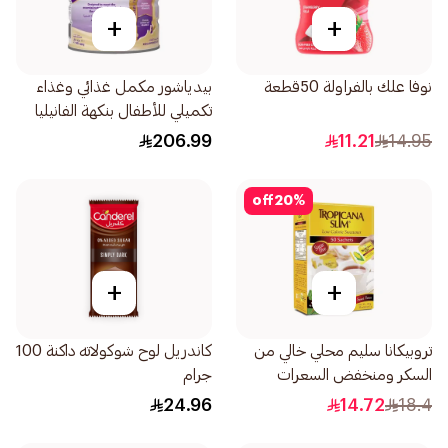
+
+
نوفا علك بالفراولة 50قطعة
بيدياشور مكمل غذائي وغذاء
تكميلي للأطفال بنكهة الفانيليا
1600جرام
206.99
11.21
14.95
off
20
%
+
+
تروبيكانا سليم محلي خالي من
كاندريل لوح شوكولاته داكنة 100
السكر ومنخفض السعرات
جرام
50×100جرام
24.96
14.72
18.4