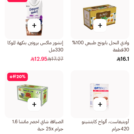
+
+
وادي النحل بابونج طبيعي 100%
إنشور ماكس بروتين بنكهة الموكا
30قطعة
330مل
12.95
17.27
16.1
off
20
%
+
+
أوبتيفاست، ألواح كابتشينو
الضيافة شاي اخضر ماتشا 1.6
420جرام
جرام 25x حبة