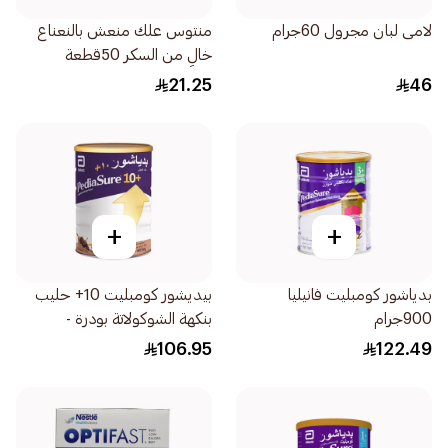
لامى لبان مجرول 60جرام
منتوس علك منعش بالنعناع
خالٍ من السكر 50قطعة
21.25
46
+
+
بدياشور كومبليت فانيليا
بيديشور كومبليت 10+ حليب
900جرام
بنكهة الشوكولاتة بودرة -
850جرام
106.95
122.49