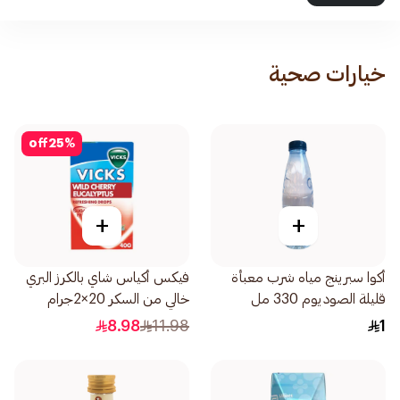
خيارات صحية
off
25
%
+
+
أكوا سبرينج مياه شرب معبأة
فيكس أكياس شاي بالكرز البري
قليلة الصوديوم 330 مل
خالي من السكر 20×2جرام
8.98
11.98
1