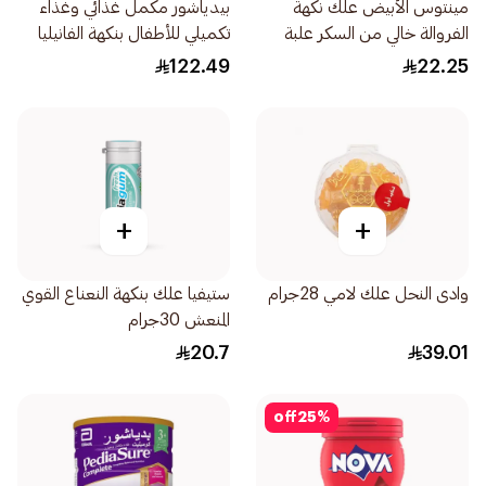
مينتوس الأبيض علك نكهة
بيدياشور مكمل غذائي وغذاء
الفروالة خالي من السكر علبة
تكميلي للأطفال بنكهة الفانيليا
72قطعة
900جرام
122.49
22.25
+
+
وادى النحل علك لامي 28جرام
ستيفيا علك بنكهة النعناع القوي
المنعش 30جرام
20.7
39.01
off
25
%