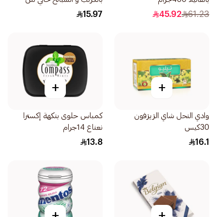
الجلوتين 135جرام
15.97
45.92
61.23
+
+
وادي النحل شاي الزيزفون
كمباس حلوى بنكهة إكسترا
30كيس
نعناع 14جرام
13.8
16.1
+
+