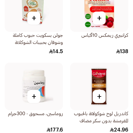
+
+
كرانبيري ريمكس 10أكياس
جولن بسكويت حبوب كاملة
وشوفان بحبيبات الشوكلاتة
240جرام
14.5
138
+
+
كاندريل لوح شوكولاتة بالحبوب
روماسين، مسحوق - 300جرام
المقرمشة بدون سكر مضاف
100جرام
177.6
24.96