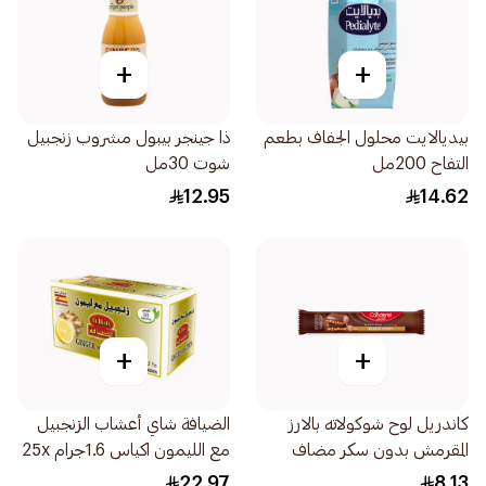
+
+
بيديالايت محلول الجفاف بطعم
ذا جينجر بيبول مشروب زنجبيل
التفاح 200مل
شوت 30مل
12.95
14.62
+
+
كاندريل لوح شوكولاته بالارز
الضيافة شاي أعشاب الزنجبيل
المقرمش بدون سكر مضاف
مع الليمون اكياس 1.6جرام 25x
27جرام
حبة
22.97
8.13