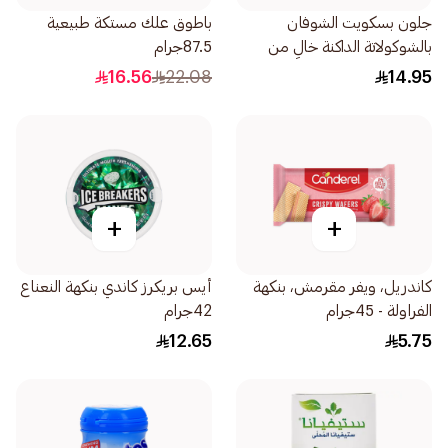
جلون بسكويت الشوفان
باطوق علك مستكة طبيعية
بالشوكولاتة الداكنة خالٍ من
87.5جرام
السكر 275جرام
16.56
22.08
14.95
+
+
كاندريل، ويفر مقرمش، بنكهة
أيس بريكرز كاندي بنكهة النعناع
الفراولة - 45جرام
42جرام
12.65
5.75