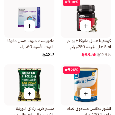
off
30
%
+
+
كومفيتا عسل مانوكا + يو ام
ماذرنيست حبوب عسل مانوكا
اف5 عالي الجودة 250جرام
بالتوت الأسود 60جرام
43.7
88.55
126.5
off
25
%
+
+
انشور ادفانس مسحوق غذاء
ميستر فريد رقائق التورتيلا
بالفانيلا 400جرام
بالكرنب و السبانخ خالي من