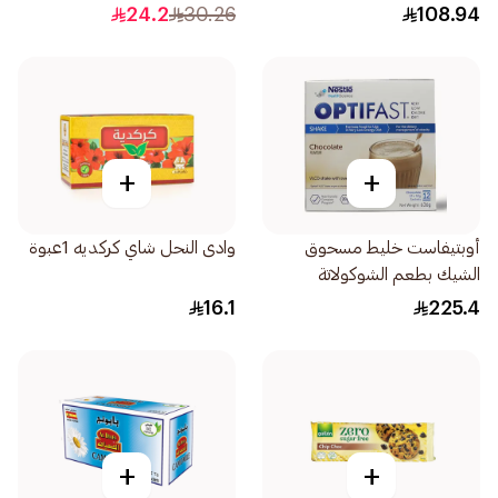
24.2
30.26
108.94
+
+
أوبتيفاست خليط مسحوق
وادى النحل شاي كركديه 1عبوة
الشيك بطعم الشوكولاتة
12×53جرام
16.1
225.4
+
+