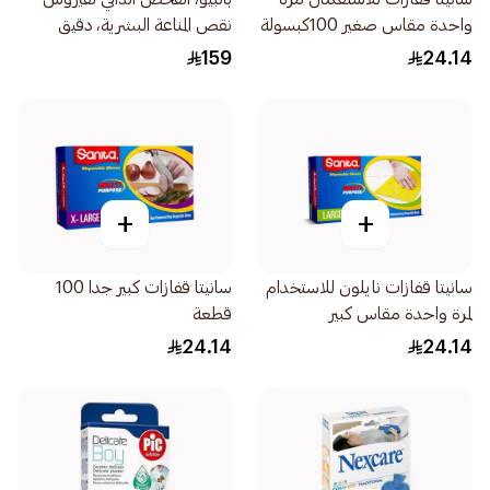
واحدة مقاس صغير 100كبسولة
نقص المناعة البشرية، دقيق
وموثوق - 1قطعة
159
24.14
+
+
سانيتا قفازات نايلون للاستخدام
سانيتا قفازات كبير جدا 100
لمرة واحدة مقاس كبير
قطعة
100قطعة
24.14
24.14