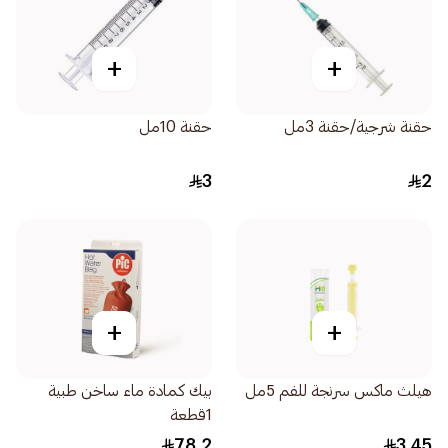
+
+
حقنة شرجية/حقنة 3مل
حقنة 10مل
3
2
+
+
هيلث ماكس سرنجة للفم 5مل
بيك كمادة ماء ساخن طبية
1قطعة
78.2
3.45