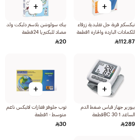
+
+
نيكسكير قربة جل تقليدية زرقاء
بيك سولوشن بلاستر دليكت ولد
للكمادات الباردة والحارة 1قطعة
مضاد للبكتيريا 24قطعة
20
112.87
+
+
بيورير جهاز قياس ضغط الدم
توب جلوفز قفازات لاتيكس ناعم
الساعد BC 30 1قطعة
متوسط - 1قطعة
30
289