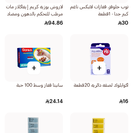
توب جلوفز، قفازات لاتيكس ناعم
لاروش بوزيه كريم إيفاكلار مات
كبير جدا - 1قطعة
مرطب للتحكم بالدهون ومضاد
للمعان 40مل
94.86
30
+
+
اكوابلوك لصقه دائريه 20قطعة
سانيتا قفاز وسط 100 حبة
24.14
16