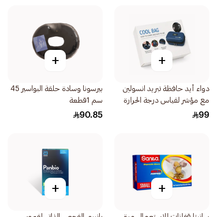
+
+
دواء أيد حافظة تبريد انسولين
بيرسونا وسادة حلقة البواسير 45
مع مؤشر لقياس درجة الحرارة
سم 1قطعة
1قطعة
90.85
99
+
+
سانيتا قفازات للاستعمال مرة
بانبيو، الفحص الذاتي لفيروس