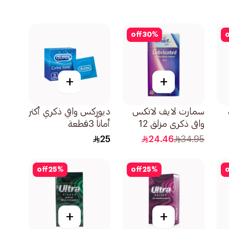
off
30
%
o
+
+
سمارت لايف لاتكس
ديوركس واقي ذكري أكثر
واقي ذكري مزلق 12
أماناً 3قطعة
حبة
25
24.46
34.95
off
25
%
off
25
%
o
+
+