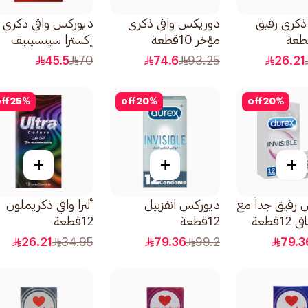
ي ذكري رقيق
دوريكس واقي ذكري
ديوركس واقي ذكري
مؤخر 10قطعة
إكسترا سينسيتيف
نحيف 12قطعة
45.5
70
74.6
93.25
26.21
ff
25
%
off
20
%
off
20
%
+
+
+
 رقيق جداً مع
ديوركس انفزبيل
ألترا واقي ذكريملون
1قطعة
12قطعة
12قطعة
26.21
34.95
79.36
99.2
79.3