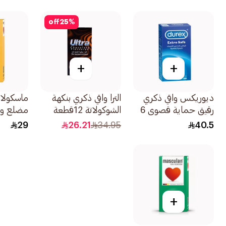
off
25
%
+
+
ديوريكس واقي ذكري
الترا واقي ذكري بنكهة
ماسكولان
رقيق حماية قصوي 6
الشوكولاتة 12قطعة
مضلع ومحب
قطع
29
26.21
34.95
40.5
+