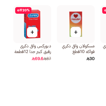
off
20
%
o
+
+
ي
مسكولان واقي ذكري
ديوركس واقى ذكرى
فواكه 10قطع
رقيق كبير جدا 12قطعة
69.6
87
30