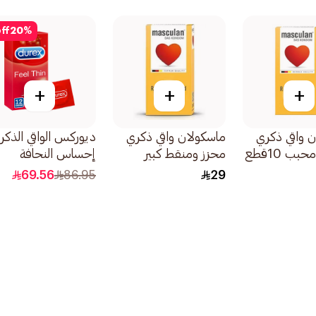
ff
20
%
+
+
+
 واقي ذكري
ماسكولان واقي ذكري
ديوركس الواقي الذكر
ب 10قطع
محزز ومنقط كبير
إحساس النحافة
10قطع
12قطعة
69.56
86.95
29