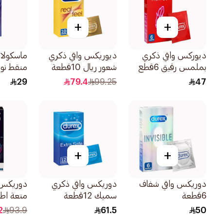
+
+
ديوركس واقي ذكري
ديوريكس واقي ذكري
ماسكولان
بملمس رقيق 6قطع
شعور ريال 10قطعة
منقط نوع 2 10
29
79.4
99.25
47
+
+
دوريكس واقي شفاف
دوريكس واقي ذكري
دوريكس 
6قطعة
سميك 12قطعة
متعة اطول 12
2
93.9
61.5
50