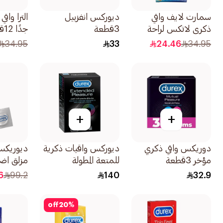
سمارت لايف واقي
ديوركس انفزبيل
الترا واق
ذكري لاتكس لراحة
3قطعة
جدًا 12قطعة
قصوى 12قطعة
34.95
33
24.46
34.95
+
+
دوريكس واقي ذكري
ديوركس واقيات ذكرية
ديوريكس
مؤخر 3قطعة
للمتعة المطولة
مزلق اضافي 2
20قطعة
6
99.2
140
32.9
off
20
%