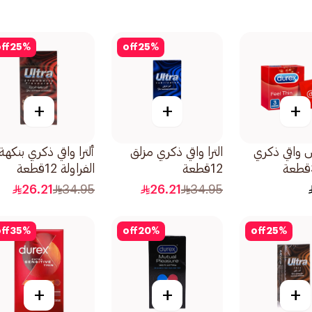
ff
25
%
off
25
%
+
+
+
 واقي ذكري
الترا واقي ذكري مزلق
ألترا واقي ذكري بنكهة
12قطعة
الفراولة 12قطعة
26.21
34.95
26.21
34.95
ff
35
%
off
20
%
off
25
%
+
+
+