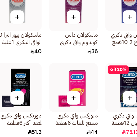
+
+
+
 واقي ذكري
ماسكولان داس
ماسكولان 
قطع
كوندوم واقي ذكري
الواقي الذكري 1علبة
حماية مزدوجة 10قطع
40
36
off
20
%
+
+
+
واقي ذكري
ديوركس واقي ذكري
دوريكس واقي ذكري
قطعة
ممتع للغاية 6قطعة
لمتعه أكثر 6قطعة
51.3
44
75.1