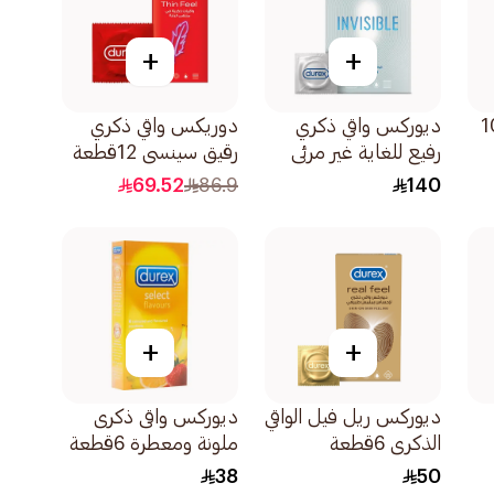
+
+
بيور الترا 10
ديوركس واقي ذكري
دوريكس واقي ذكري
رفيع للغاية غير مرئي
رقيق سينسي 12قطعة
20قطعة
69.52
86.9
140
+
+
ديوركس ريل فيل الواقي
ديوركس واقى ذكرى
الذكري 6قطعة
ملونة ومعطرة 6قطعة
38
50