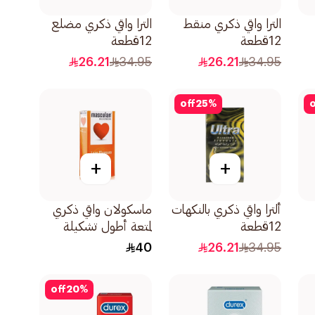
الترا واقي ذكري منقط
الترا واقي ذكري مضلع
12قطعة
12قطعة
26.21
34.95
26.21
34.95
off
25
%
o
+
+
ألترا واقي ذكري بالنكهات
ماسكولان واقي ذكري
12قطعة
لمتعة أطول تشكيلة
خاصة 10قطع
40
26.21
34.95
off
20
%