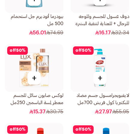
دوڤ غسول للجسم وللوجه
بيودرما أتوديرم جل استحمام
للرجال + للعناية لتنقية البشرة
500 مل
بالفحم والطين 400مل
56.01
74.69
16.17
32.34
off
50
%
off
50
%
+
+
لايفبويجرامسول جسم مضاد
لوكس صابون سائل للجسم
للبكتيريا كول فريش 700مل
معطر لمسة الياسمين 250مل
15.37
30.75
27.97
55.95
off
50
%
off
50
%