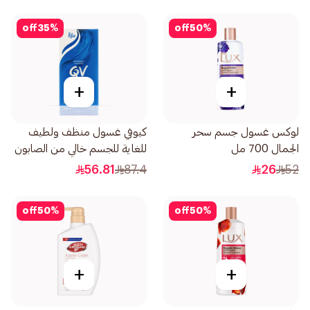
off
35
%
off
50
%
+
+
لوكس غسول جسم سحر
كيوفي غسول منظف ولطيف
الجمال 700 مل
للغاية للجسم خالي من الصابون
250جرام
56.81
87.4
26
52
off
50
%
off
50
%
+
+