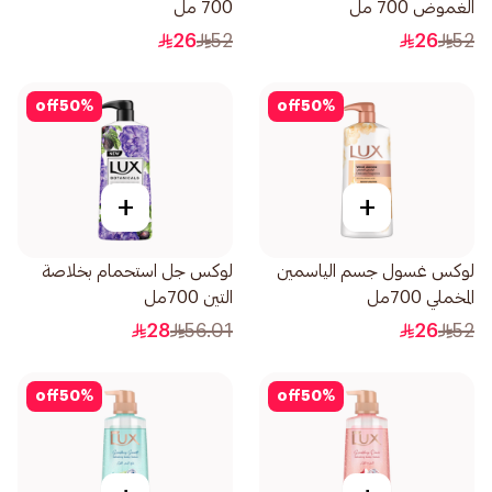
الغموض 700 مل
700 مل
26
52
26
52
off
50
%
off
50
%
+
+
لوكس غسول جسم الياسمين
لوكس جل استحمام بخلاصة
المخملي 700مل
التين 700مل
28
56.01
26
52
off
50
%
off
50
%