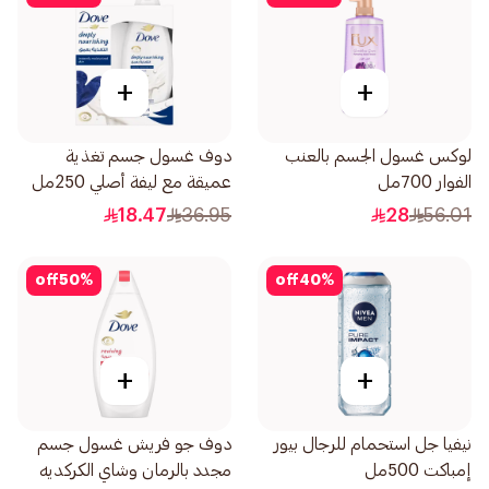
+
+
لوكس غسول الجسم بالعنب
دوف غسول جسم تغذية
الفوار 700مل
عميقة مع ليفة أصلي 250مل
18.47
36.95
28
56.01
off
50
%
off
40
%
+
+
نيفيا جل استحمام للرجال بيور
دوف جو فريش غسول جسم
إمباكت 500مل
مجدد بالرمان وشاي الكركديه