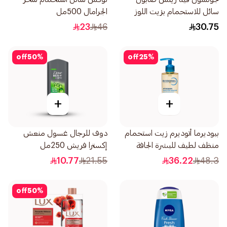
سائل للاستحمام بزيت اللوز
الجرامال 500مل
وزبدة الشيا 400مل
23
46
30.75
off
50
%
off
25
%
+
+
بيوديرما أتوديرم زيت استحمام
دوف للرجال غسول منعش
منظف لطيف للبشرة الجافة
إكسترا فريش 250مل
200مل
10.77
21.55
36.22
48.3
off
50
%