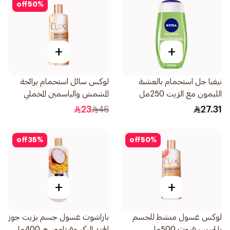
off
50
%
+
+
نيفيا جل استحمام بالعشبة
لوكس سائل استحمام برائحة
الليمون مع الزيت 250مل
المشمش والياسمين المخملي
500مل
23
46
27.31
off
35
%
off
50
%
+
+
لوكس غسول منشط للجسم
باراشوت غسول جسم بزيت جوز
بالجريب فروت 500مل
الهند البكر وفيتامين هـ 400مل