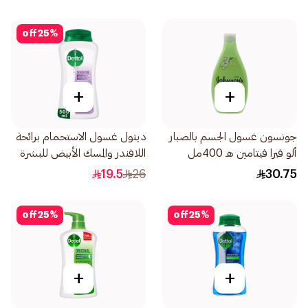
off
25
%
+
+
جونسون غسول الجسم بالصبار
ديتول غسول الاستحمام برائحة
ألو فيرا فيتامين هـ 400مل
اللافندر والمسك الأبيض للبشرة
الحساسة 500مل
19.5
26
30.75
off
25
%
off
25
%
+
+