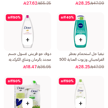
500مل
27.62
55.25
28.25
47.09
off
50
%
off
40
%
+
+
نيفيا جل استحمام بعطر
دوف جو فريش غسول جسم
الفرانجيباني وزيوت العناية 500
مجدد بالرمان وشاي الكركديه
مل
250مل
18.47
36.95
28.25
47.09
off
50
%
off
50
%
+
+