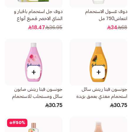
دوف غسول الاستحمام
دوف جل استحمام بالخيار و
انتعاش750 مل
الشاي الاخضر لجميع أنواع
البشرة مع ليفة 250مل
18.47
36.95
34
68
+
+
جونسون فيتا ريتش سائل
جونسون فيتا ريتش صابون
استحمام مغذي بعمق بزبدة
سائل ومستحلب للاستحمام
الكاكاو غني 400مل
بنسيم ماء الورد 400مل
30.75
30.75
off
50
%