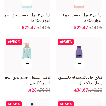
+
+
لوكس غسول الجسم بالخوخ
لوكس غسول الجسم بملح البحر
الفوار 400مل
الفوار 400مل
22.47
44.95
22.47
44.95
off
50
%
off
25
%
+
+
كوتاج جل للاستحمام بالبنفسج
لوكس غسول الجسم بملح البحر
والحليب 750مل
الفوار 700مل
28
56.01
34.67
46.23
off
50
%
off
50
%