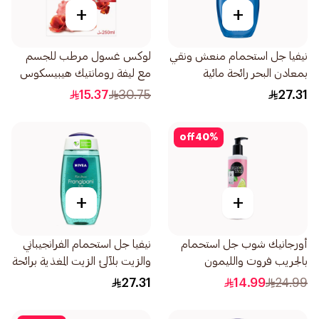
+
+
نيفيا جل استحمام منعش ونقي
لوكس غسول مرطب للجسم
بمعادن البحر رائحة مائية
مع ليفة رومانتيك هيبيسكوس
250مل
250مل
15.37
30.75
27.31
off
40
%
+
+
أورجانيك شوب جل استحمام
نيفيا جل استحمام الفرانجيباني
بالجريب فروت والليمون
والزيت بلآلئ الزيت المغذية برائحة
280مل
الفرانجيباني 250مل
27.31
14.99
24.99