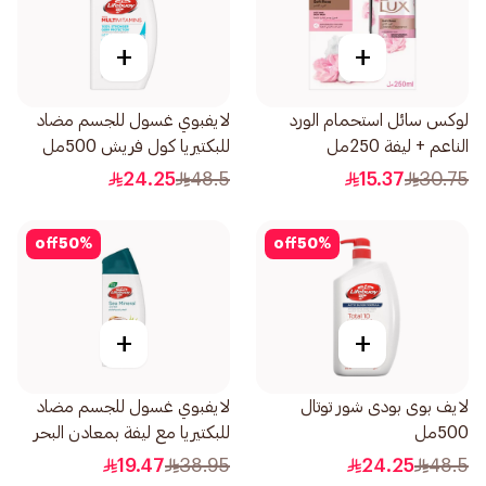
+
+
لوكس سائل استحمام الورد
لايفبوي غسول للجسم مضاد
الناعم + ليفة 250مل
للبكتيريا كول فريش 500مل
24.25
48.5
15.37
30.75
off
50
%
off
50
%
+
+
لايف بوى بودى شور توتال
لايفبوي غسول للجسم مضاد
500مل
للبكتيريا مع ليفة بمعادن البحر
300مل
19.47
38.95
24.25
48.5