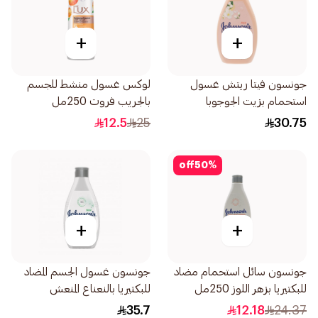
+
+
جونسون فيتا ريتش غسول
لوكس غسول منشط للجسم
استحمام بزيت الجوجوبا
بالجريب فروت 250مل
وفيتامين هـ 400مل
12.5
25
30.75
off
50
%
+
+
جونسون سائل استحمام مضاد
جونسون غسول الجسم المضاد
للبكتيريا بزهر اللوز 250مل
للبكتيريا بالنعناع المنعش
400مل
35.7
12.18
24.37