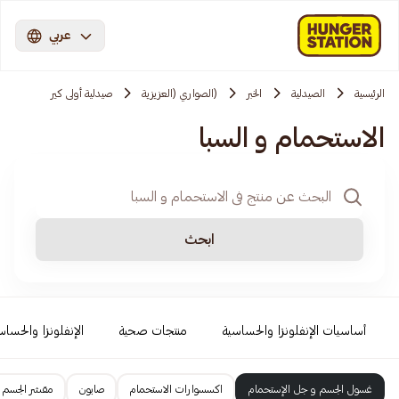
عربي
الرئيسية
الصيدلية
الخبر
(الصواري (العزيزية
صيدلية أولى كير
الاستحمام و السبا
ابحث
أساسيات الإنفلونزا والحساسية
منتجات صحية
الإنفلونزا والحساس
غسول الجسم و جل الإستحمام
اكسسوارات الاستحمام
صابون
مقشر الجسم