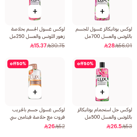
+
+
لوكس بوتانيكالز غسول للجسم
لوكس غسول الجسم بخلاصة
باللوتس والعسل 700مل
زهور اللوتس والعسل 250مل
15.37
30.75
28
56.01
off
50
%
off
50
%
+
+
لوكس جل استحمام بوتانيكالز
لوكس غسول جسم بالجريب
باللوتس والعسل 500مل
فروت مع خلاصة فيتامين سي
نضارة مضاعفة 700مل
26
52
26.5
53