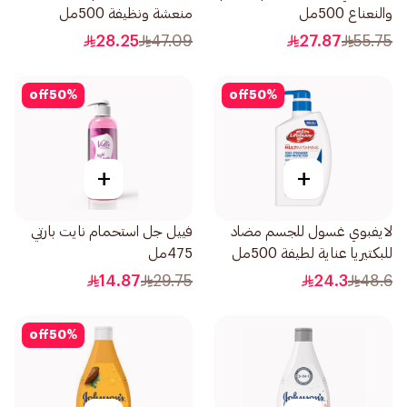
والنعناع 500مل
منعشة ونظيفة 500مل
28.25
47.09
27.87
55.75
off
50
%
off
50
%
+
+
لايفبوي غسول للجسم مضاد
فييل جل استحمام نايت بارتي
للبكتيريا عناية لطيفة 500مل
475مل
14.87
29.75
24.3
48.6
off
50
%