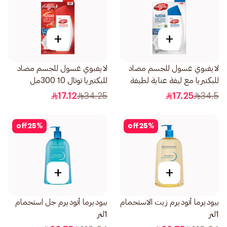
+
+
لايفبوي غسول للجسم مضاد
لايفبوي غسول للجسم مضاد
للبكتيريا مع ليفة عناية لطيفة
للبكتيريا توتال 10 300مل
300مل
17.12
34.25
17.25
34.5
off
25
%
off
25
%
+
+
بيوديرما أتوديرم زيت الاستحمام
بيوديرما أتوديرم جل استحمام
1لتر
1لتر