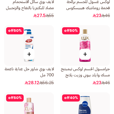
لوكس غسول للجسم برائحة
لايف بوي سائل الاستحمام
فخمة رومانتيك هيبيسكوس
مضاد للبكتيريا بالتفاح والزنجبيل
500مل
500مل
27.5
55
23
46
off
50
%
off
50
%
+
+
جرامسول الجسم لوكس تيمبتنج
لايف بوي شاور جل عناية ناعمة
مسك وايلد بيوني وزيت يلانج
700 مل
يلانج 500مل
28.12
56.25
23
46
off
50
%
off
40
%