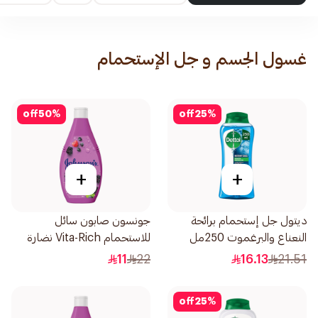
غسول الجسم و جل الإستحمام
off
50
%
off
25
%
+
+
ديتول جل إستحمام برائحة
جونسون صابون سائل
النعناع والبرغموت 250مل
للاستحمام Vita-Rich نضارة
250مل
11
22
16.13
21.51
off
25
%