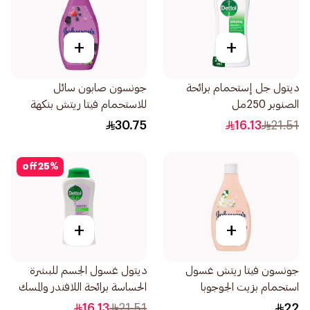
+
+
ديتول جل إستحمام برائحة
جونسون صابون سائل
الصنوبر 250مل
للاستحمام فيتا ريتش بنكهة
التوت 400مل
30.75
16.13
21.51
off
25
%
+
+
جونسون فيتا ريتش غسول
ديتول غسول الجسم للبشرة
استحمام بزيت الجوجوبا
الحساسة برائحة اللافندر والمسك
وفيتامين هـ 250مل
الأبيض 250مل
16.13
21.51
22