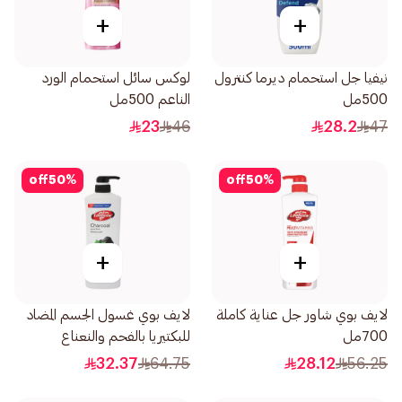
+
+
نيفيا جل استحمام ديرما كنترول
لوكس سائل استحمام الورد
500مل
الناعم 500مل
23
46
28.2
47
off
50
%
off
50
%
+
+
لايف بوي شاور جل عناية كاملة
لايف بوي غسول الجسم المضاد
700مل
للبكتيريا بالفحم والنعناع
700مل
32.37
64.75
28.12
56.25