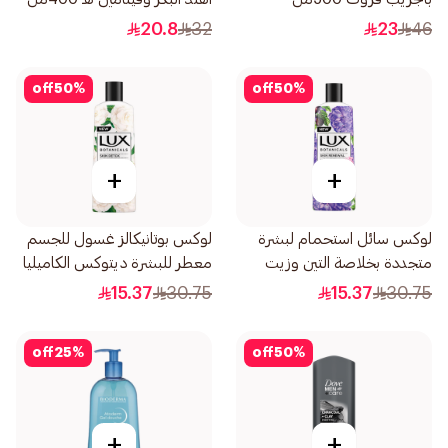
20.8
32
23
46
off
50
%
off
50
%
+
+
لوكس سائل استحمام لبشرة
لوكس بوتانيكالز غسول للجسم
متجددة بخلاصة التين وزيت
معطر للبشرة ديتوكس الكاميليا
الجيرانيوم 250مل
والصبار 250مل
15.37
30.75
15.37
30.75
off
25
%
off
50
%
+
+