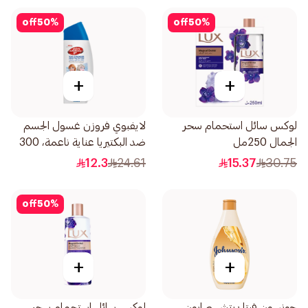
off
50
%
off
50
%
+
+
لوكس سائل استحمام سحر
لايفبوي فروزن غسول الجسم
الجمال 250مل
ضد البكتيريا عناية ناعمة، 300
مل
12.3
24.61
15.37
30.75
off
50
%
+
+
جونسون فيتا ريتش صابون
لوكس سائل استحمام سحر