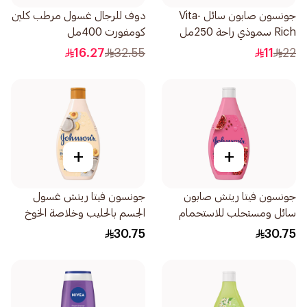
جونسون صابون سائل Vita-
دوف للرجال غسول مرطب كلين
Rich سموذي راحة 250مل
كومفورت 400مل
16.27
32.55
11
22
+
+
جونسون فيتا ريتش صابون
جونسون فيتا ريتش غسول
سائل ومستحلب للاستحمام
الجسم بالحليب وخلاصة الخوخ
بخلاصة الرمان 400مل
وجوز الهند 400مل
30.75
30.75