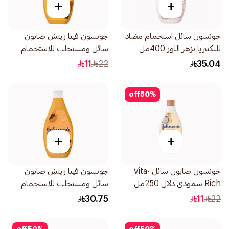
+
+
جونسون سائل استحمام مضاد
جونسون فيتا ريتش صابون
للبكتيريا بزهر اللوز 400مل
سائل ومستحلب للاستحمام
بزبدة الكاكاو 250مل
11
22
35.04
off
50
%
+
+
جونسون صابون سائل Vita-
جونسون فيتا ريتش صابون
Rich سموذي دلال 250مل
سائل ومستحلب للاستحمام
بخلاصة البابايا 400مل
30.75
11
22