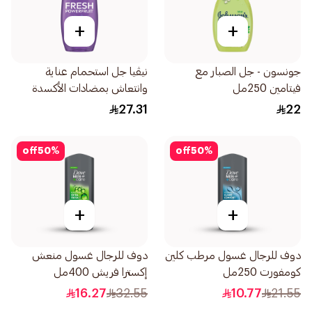
+
+
جونسون - جل الصبار مع
نيڤيا جل استحمام عناية
فيتامين 250مل
وانتعاش بمضادات الأكسدة
عطر التوت 250مل
27.31
22
off
50
%
off
50
%
+
+
دوف للرجال غسول مرطب كلين
دوف للرجال غسول منعش
كومفورت 250مل
إكسترا فريش 400مل
16.27
32.55
10.77
21.55