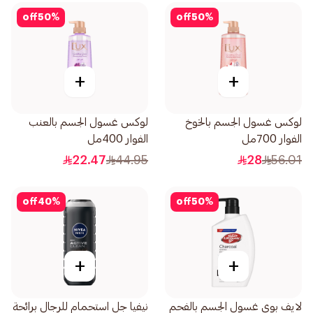
off
50
%
off
50
%
+
+
لوكس غسول الجسم بالخوخ
لوكس غسول الجسم بالعنب
الفوار 700مل
الفوار 400مل
22.47
44.95
28
56.01
off
40
%
off
50
%
+
+
لايف بوي غسول الجسم بالفحم
نيفيا جل استحمام للرجال برائحة