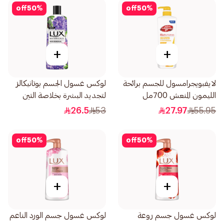
off
50
%
off
50
%
+
+
لايفبويجرامسول للجسم برائحة
لوكس غسول الجسم بوتانيكالز
الليمون المنعش 700مل
لتجديد البشرة بخلاصة التين
وزيت المسك 500مل
26.5
53
27.97
55.95
off
50
%
off
50
%
+
+
لوكس غسول جسم روعة
لوكس غسول جسم الورد الناعم