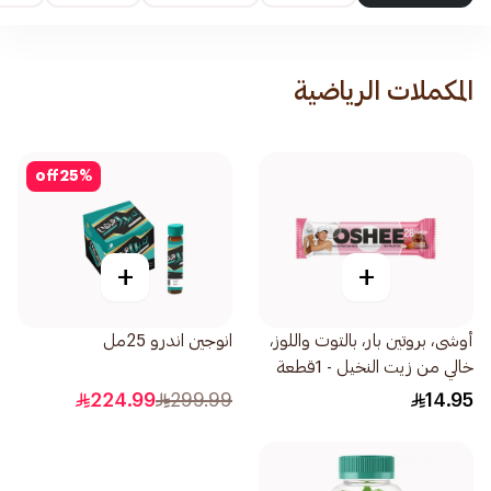
المكملات الرياضية
off
25
%
+
+
أوشى، بروتين بار، بالتوت واللوز،
انوجين اندرو 25مل
خالي من زيت النخيل - 1قطعة
224.99
299.99
14.95