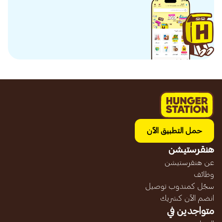
حمل التطبيق الآن
هنقرستيشن
عن هنقرستيشن
وظائف
سجّل كمندوب توصيل
انضم الآن كشريك
متواجدين في