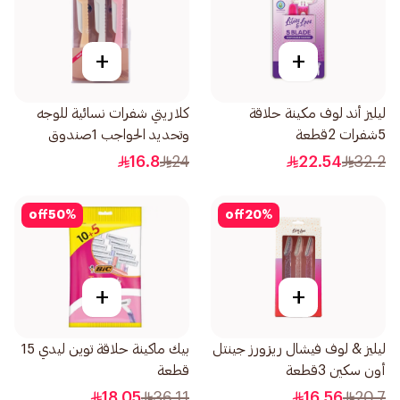
+
+
ليليز أند لوف مكينة حلاقة
كلاريتي شفرات نسائية للوجه
5شفرات 2قطعة
وتحديد الحواجب 1صندوق
16.8
24
22.54
32.2
off
50
%
off
20
%
+
+
ليليز & لوف فيشال ريزورز جينتل
بيك ماكينة حلاقة توين ليدي 15
أون سكين 3قطعة
قطعة
18.05
36.11
16.56
20.7