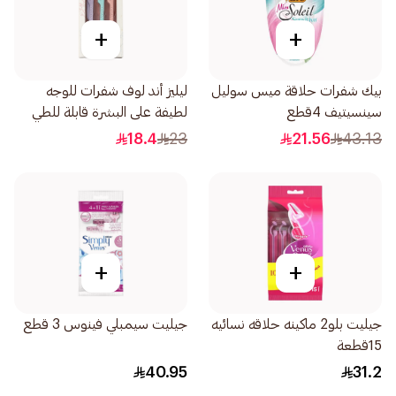
+
+
بيك شفرات حلاقة ميس سوليل
ليليز أند لوف شفرات للوجه
سينسيتيف 4قطع
لطيفة على البشرة قابلة للطي
1صندوق
18.4
23
21.56
43.13
+
+
جيليت بلو2 ماكينه حلاقه نسائيه
جيليت سيمبلي فينوس 3 قطع
15قطعة
40.95
31.2