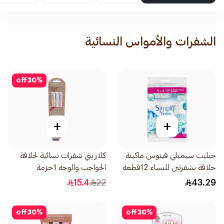
الشفرات والأمواس النسائية
off
30
%
+
+
جيليت سيمبلي فينوس ماكينة
كلاريتي شفرات نسائية لحلاقة
حلاقة بشفرتين للنساء 12قطعة
الحواجب والوجه 1حزمة
15.4
22
43.29
off
30
%
off
30
%