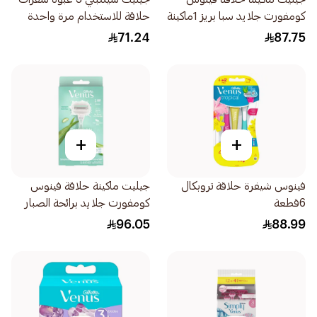
كومفورت جلايد سبا بريز 1ماكينة
حلاقة للاستخدام مرة واحدة
شفرتين 1قطعة
للنساء 12قطعة
71.24
87.75
+
+
فينوس شيفرة حلاقة تروبكال
جيليت ماكينة حلاقة فينوس
6قطعة
كومفورت جلايد برائحة الصبار
1قطعة
96.05
88.99