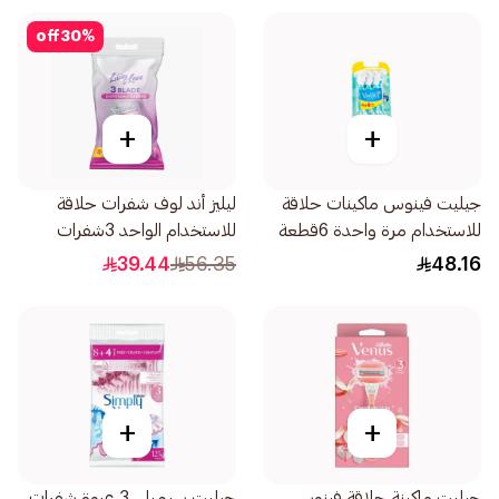
off
30
%
+
+
جيليت فينوس ماكينات حلاقة
ليليز أند لوف شفرات حلاقة
للاستخدام مرة واحدة 6قطعة
للاستخدام الواحد 3شفرات
12قطعة
39.44
56.35
48.16
+
+
جيليت ماكينة حلاقة فينوس
جيليت سيمبلي 3 عبوة شفرات