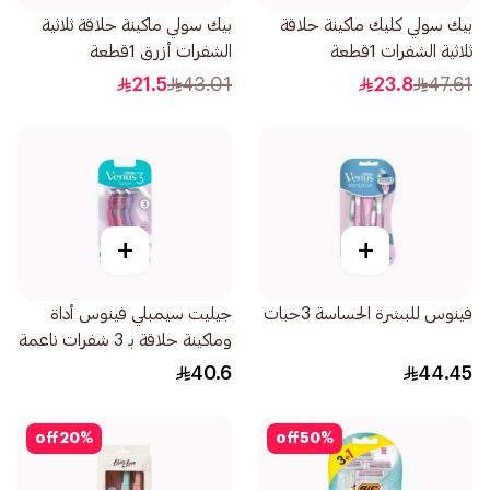
بيك سولي كليك ماكينة حلاقة
بيك سولي ماكينة حلاقة ثلاثية
ثلاثية الشفرات 1قطعة
الشفرات أزرق 1قطعة
21.5
43.01
23.8
47.61
+
+
فينوس للبشرة الحساسة 3حبات
جيليت سيمبلي فينوس أداة
وماكينة حلاقة بـ 3 شفرات ناعمة
3قطعة
40.6
44.45
off
20
%
off
50
%