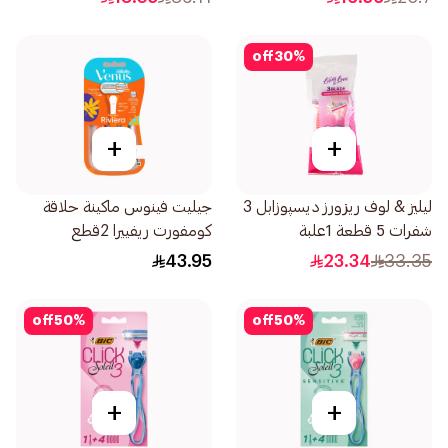
off
30
%
+
+
ليليز & لوف ريزورز ديسپوزابل 3
جيليت فينوس ماكينة حلاقة
شفرات 5 قطعة 1علبة
كومفورت ريفييرا 2قطع
43.95
23.34
33.35
off
50
%
off
50
%
+
+