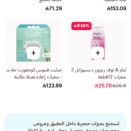
71.29
153.09
off
30
%
+
+
ليليز & لوف ريزورز ديسپوزابل 2
جيليت فينوس كومفورت جلايد
شفرات 12قطعة
- شفرات إعادة تعبئة ماكينة
الحلاقة الحساسة بالصبار 4قطع
123.99
25.76
36.8
استمتع بميزات حصرية داخل التطبيق وعروض
وخصومات مميزة. وتوصيل مجاني لمدة سنة كاملة