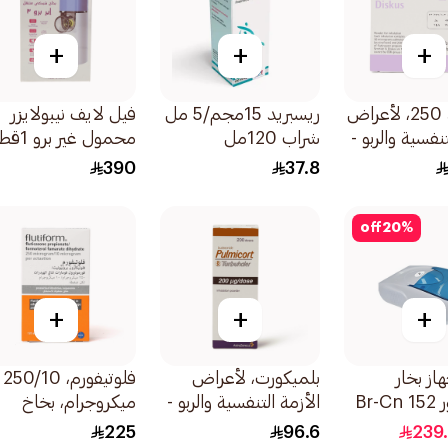
+
+
+
سيريتايد 250، لأعراض
ريسبريد 15مجم/5 مل
فيل لايف نيبولايزر
تنفسية والربو -
شراب 120مل
محمول غير برو 1قطعة
390
37.8
off
20
%
+
+
+
از بخار
بلميكورت، لأعراض
فلوتيفورم، 250/10
كومبرسور Br-Cn 152
الأزمة التنفسية والربو -
ميكروجرام، بخاخ
1 تيربوهيلر 1قطعة
للاستنشاق - 1قطعة
225
96.6
239