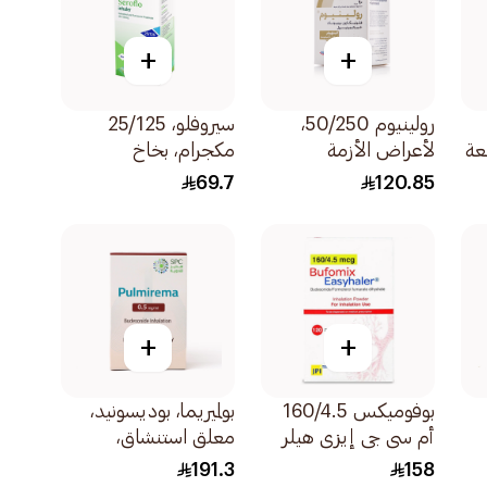
+
+
رولينيوم 50/250،
سيروفلو، 25/125
لأعراض الأزمة
مكجرام، بخاخ
التنفسية والربو -
للاستنشاق - 120 جرعة
69.7
120.85
1قطعة
1قطعة
+
+
بوفوميكس 160/4.5
بولميريما، بوديسونيد،
أم سي جي إيزي هيلر
معلق استنشاق،
1قطعة
0.5ملجرام/مل -
191.3
158