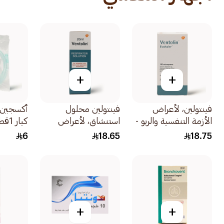
+
+
فينتولين، لأعراض
فينتولين محلول
أكسجين 
الأزمة التنفسية والربو -
استنشاق، لأعراض
كبار 1قطعة
1 إيفوهيلر 1قطعة
الأزمة التنفسية والربو -
6
18.65
18.75
20مل
+
+