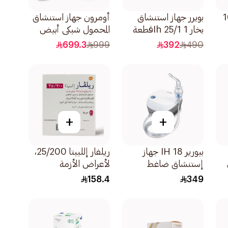
لوكاست، 10
بويرر جهاز استنشاق
أومرون جهاز استنشاق
بخار Ih 25/1 1قطعة
المحمول شبكي أبيض
1قطعة
699.3
999
392
490
+
+
بيورير IH 18 جهاز
ريلفار إلليبتا 25/200،
إستنشاق ضاغط
لأعراض الأزمة
1قطعة
التنفسية والربو -
158.4
349
1قطعة