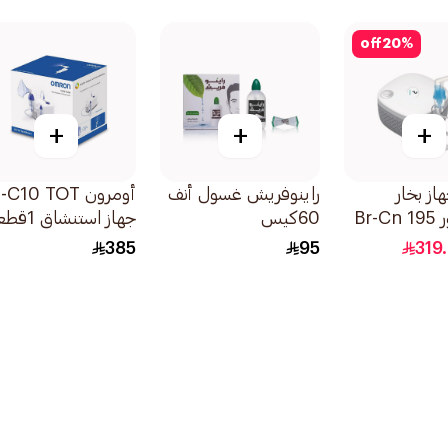
off
20
%
+
+
+
از بخار
راينوفريش غسول أنف
أومرون C10 TOT
كومبرسور Br-Cn 195
60كيس
جهاز استنشاق 1قطعة
385
95
319