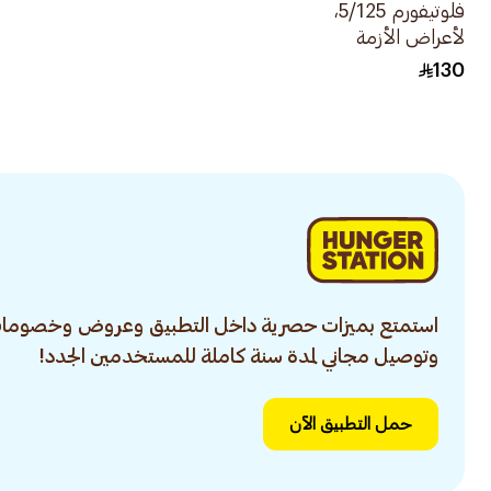
فلوتيفورم 5/125،
لأعراض الأزمة
التنفسية والربو -
130
1قطعة
استمتع بميزات حصرية داخل التطبيق وعروض وخصومات
وتوصيل مجاني لمدة سنة كاملة للمستخدمين الجدد!
حمل التطبيق الآن