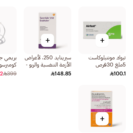
+
+
تبوك مونتيلوكاست
سيريتايد 250، لأعراض
بريمي جه
5ملغ 30قرص
الأزمة التنفسية والربو -
1 إيفوهيلر 1قطعة
1قطعة
.2
399
148.85
100.1
+