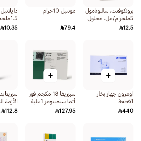
برونكوفنت، سالبوتامول
مونتيل 10جرام
دايلانيل
5ملجرام/مل، محلول
1.5ملجم 100مل
للاستنشاق - 20مل
10.35
79.4
12.5
+
+
اومرون جهاز بخار
سبيريفا 18 مكجم فور
1قطعة
أثما سيمبتومز 1علبة
الأزمة ال
1 إيفوهيلر 1قطعة
112.8
127.95
440