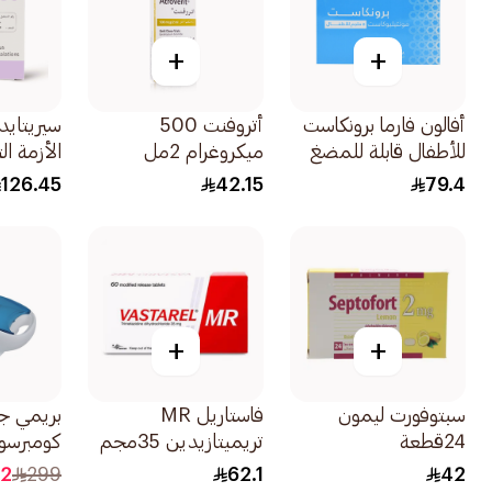
+
+
أفالون فارما برونكاست
أتروفنت 500
للأطفال قابلة للمضغ
ميكروغرام 2مل
الأزمة ال
5مجم 28قرص
1 ديسكس 1قطعة
126.45
42.15
79.4
+
+
سبتوفورت ليمون
فاستاريل MR
بريمي جه
24قطعة
تريميتازيدين 35مجم
أقراص 60كبسولة
1قطعة
.2
299
62.1
42