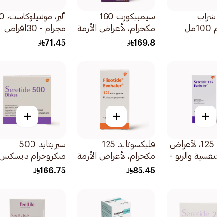
 شراب
سيمبيكورت 160
ألير، مونتي
مكجرام، لأعراض الأزمة
مجرام - 30اقراص
التنفسية والربو - 1
71.45
169.8
تيربوهيلر 1قطعة
+
+
+
سيريتايد 125، لأعراض
فليكسوتايد 125
سيريتايد 500
تنفسية والربو -
مكجرام، لأعراض الأزمة
ميكروجرام ديسكس
التنفسية والربو -
60 بخة 1قطعة
166.75
85.45
1قطعة