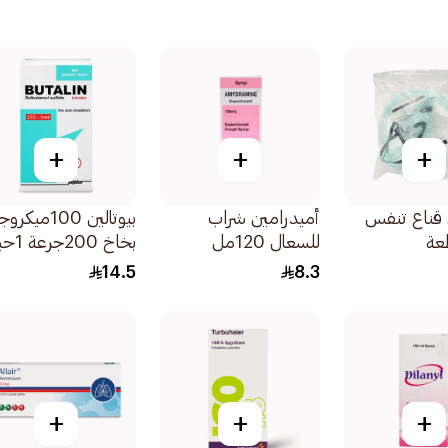
+
+
+
قناع تنفس
أميدرامين شراب
بيوتالين 100ميك
للسعال 120مل
بخاخ 200جرعة 1حبة
14.5
8.3
+
+
+