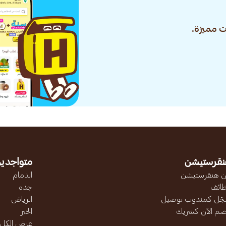
 مميزة.
نقرستيشن
متواجدين
 هنقرستيشن
الدمام
ائف
جده
ّل كمندوب توصيل
الرياض
ضم الآن كشريك
الخبر
عرض الكل..