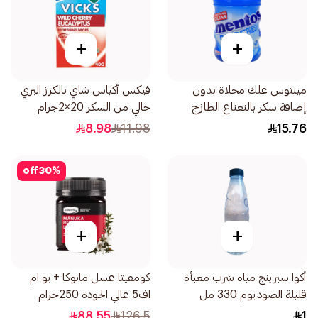
+
+
مينتوس علك محلاة بدون
فيكس أكياس شاي بالكرز البري
إضافة سكر بالنعناع الطازج
خالي من السكر 20×2جرام
56جرام
8.98
11.98
15.76
off
30
%
+
+
أكوا سبرينج مياه شرب معبأة
كومفيتا عسل مانوكا + يو ام
قليلة الصوديوم 330 مل
اف5 عالي الجودة 250جرام
88.55
126.5
1