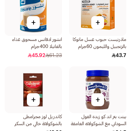
+
+
ماذرنيست حبوب عسل مانوكا
انشور ادفانس مسحوق غذاء
بالزنجبيل والليمون 60جرام
بالفانيلا 400جرام
45.92
61.23
43.7
+
+
بينت بتر اند كو زبدة الفول
كاندريل لوز مجرامطى
السوداني مع الشوكولاته الغامقة
بالشوكولاتة خالي من السكر
454جرام
المضاف 40جرام