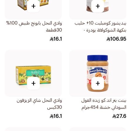
+
+
بيديشور كومبليت 10+ حليب
وادي النحل بابونج طبيعي 100%
بنكهة الشوكولاتة بودرة -
30قطعة
850جرام
16.1
106.95
+
+
بينت بتر اند كو زبدة الفول
وادي النحل شاي الزيزفون
السوداني خشنة 454جرام
30كيس
16.1
27.6