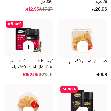
28جرام
330مل
12.95
17.27
28.96
off
30
%
+
+
لامى لبان عيدان 60جرام
كومفيتا عسل مانوكا + يو ام
اف10 عالي الجودة 250جرام
152.95
218.5
59.8
off
30
%