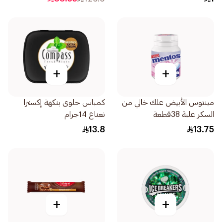
+
+
مينتوس الأبيض علك خالي من
كمباس حلوى بنكهة إكسترا
السكر علبة 38قطعة
نعناع 14جرام
13.8
13.75
+
+