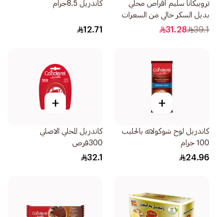
تروبيكانا سليم أقراص محلي
كاندريل 8.5جرام
بديل السكر خالي من السعرات
300قرص
12.71
31.28
39.1
+
+
كاندريل لوح شوكولاته بالحليب
كاندريل المحلي الاصلي
100 جرام
300قرص
32.1
24.96