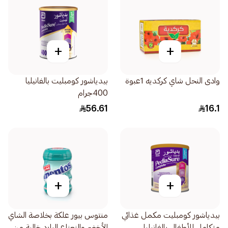
+
+
وادى النحل شاي كركديه 1عبوة
بيدياشور كومبليت بالفانيليا
400جرام
56.61
16.1
+
+
بيدياشور كومبليت مكمل غذائي
منتوس بيور علكة بخلاصة الشاي
متكامل للأطفال بالفانيليا
الأخضر والنعناع البارد خالية من