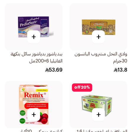
+
+
وادي النحل مشروب اليانسون
بيدياشور بدیاشور سائل بنكهة
30جرام
الفانيليا 6×200مل
53.69
13.8
off
20
%
+
+
الضيافة شاي اخضر ماتشا 1.6
كرانبيري ريمكس 10أكياس