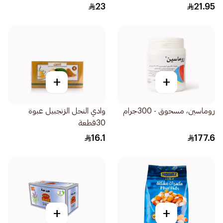
23
21.95
+
+
روماسين، مسحوق - 300جرام
وادي النحل الزنجبيل عبوة
30قطعة
16.1
177.6
+
+