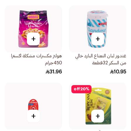
+
+
غندور لبان النعناع البارد خالي
هولنز مكسرات مشكلة اكسترا
من السكر 32قطعة
450جرام
31.96
10.95
off
20
%
+
+