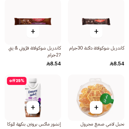
+
+
كاندريل شوكولاتة داكنة 30جرام
كاندريل شوكولاتة فرُوتي & نِتي
27جرام
8.54
8.54
off
25
%
+
+
نحيل لامي صمغ مجرول
إنشور ماكس بروتين بنكهة الموكا