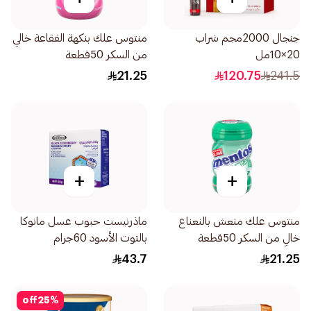
جنجال 2000مجم شراب
منتوس علك بنكهة الفقاعة خالي
20×10مل
من السكر 50قطعة
21.25
120.75
241.5
+
+
منتوس علك منعش بالنعناع
ماذرنيست حبوب عسل مانوكا
خالٍ من السكر 50قطعة
بالتوت الأسود 60جرام
43.7
21.25
off
25
%