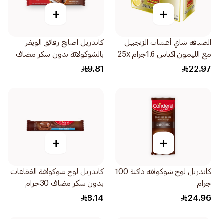
+
+
الضيافة شاي أعشاب الزنجبيل
كاندريل اصابع رقائق الويفر
مع الليمون اكياس 1.6جرام 25x
بالشوكولاتة بدون سكر مضاف
حبة
21.5جرام
9.81
22.97
+
+
كاندريل لوح شوكولاته داكنة 100
كاندريل لوح شوكولاتة الفقاعات
جرام
بدون سكر مضاف 30جرام
8.14
24.96