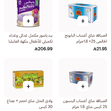
+
+
الضيافة شاي أعشاب البابونج
بيدياشور مكمل غذائي وغذاء
الخالص 25× 1.6جرام
تكميلي للأطفال بنكهة الفانيليا
1600جرام
206.99
21.95
+
+
الضيافة شاي أعشاب الينسون
وادى النحل شاى اخضر + نعناع
25 كيس شاي 1.6 جرام
30 كيس