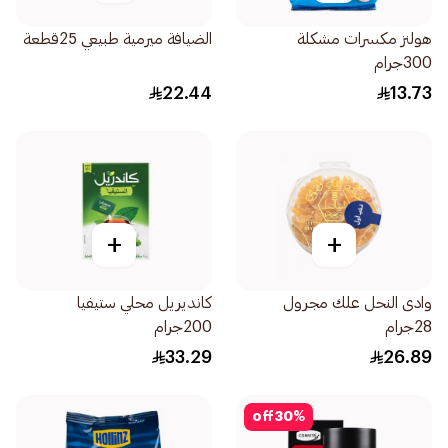
هولنز مكسرات مشكلة
الضيافة ميرمية طبيعي 25قطعة
300جرام
22.44
13.73
+
+
وادى النحل علك مجرول
كانديريل محلي ستيفيا
28جرام
200جرام
33.29
26.89
off
30
%