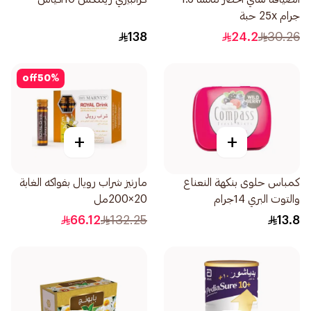
جرام 25x حبة
138
24.2
30.26
off
50
%
+
+
كمباس حلوى بنكهة النعناع
مارنيز شراب رويال بفواكه الغابة
والتوت البري 14جرام
20×200مل
66.12
132.25
13.8