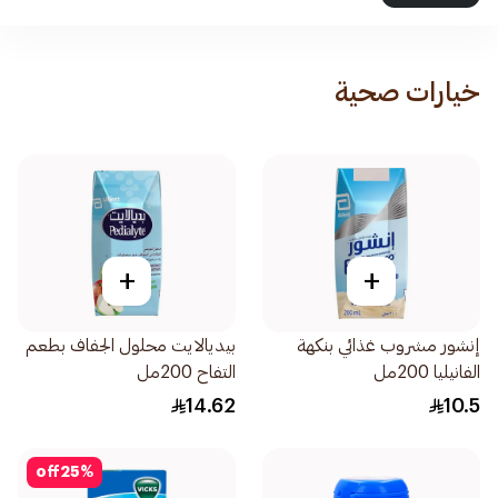
خيارات صحية
+
+
إنشور مشروب غذائي بنكهة
بيديالايت محلول الجفاف بطعم
الفانيليا 200مل
التفاح 200مل
14.62
10.5
off
25
%