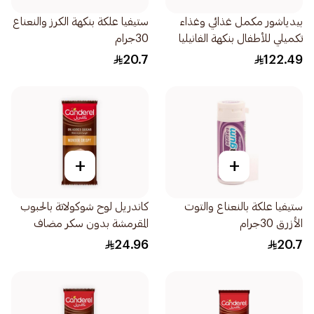
بيدياشور مكمل غذائي وغذاء
ستيفيا علكة بنكهة الكرز والنعناع
تكميلي للأطفال بنكهة الفانيليا
30جرام
900جرام
20.7
122.49
+
+
ستيفيا علكة بالنعناع والتوت
كاندريل لوح شوكولاتة بالحبوب
الأزرق 30جرام
المقرمشة بدون سكر مضاف
100جرام
24.96
20.7