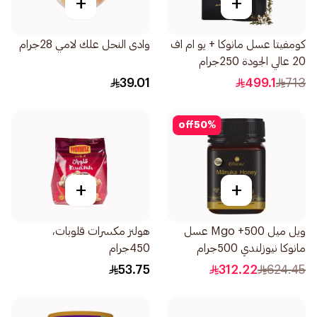
+
+
كومفيتا عسل مانوكا + يو ام اف
وادى النحل علك لامي 28جرام
20 عالي الجودة 250جرام
39.01
499.1
713
off
50
%
+
+
ويل ميل Mgo +500 عسل
هولنز مكسرات قلوبات،
مانوكا نيوزلندي 500جرام
450جرام
53.75
312.22
624.45