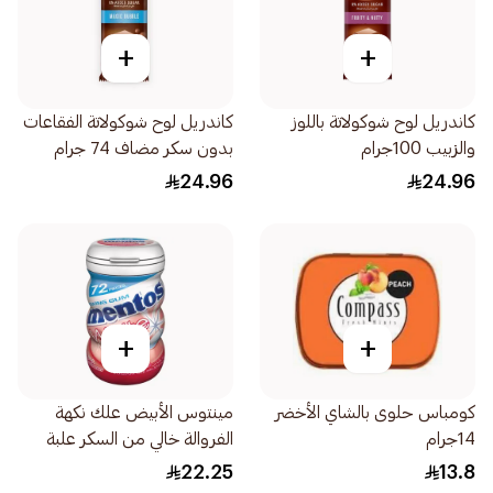
+
+
كاندريل لوح شوكولاتة باللوز
كاندريل لوح شوكولاتة الفقاعات
والزبيب 100جرام
بدون سكر مضاف 74 جرام
24.96
24.96
+
+
كومباس حلوى بالشاي الأخضر
مينتوس الأبيض علك نكهة
14جرام
الفروالة خالي من السكر علبة
72قطعة
22.25
13.8