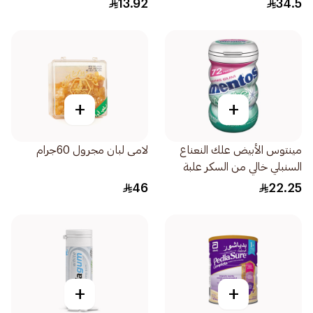
13.92
34.5
+
+
مينتوس الأبيض علك النعناع
لامى لبان مجرول 60جرام
السنبلي خالي من السكر علبة
72قطعة
46
22.25
+
+