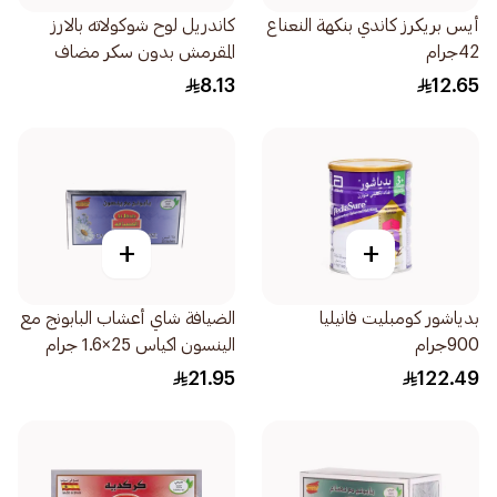
أيس بريكرز كاندي بنكهة النعناع
كاندريل لوح شوكولاته بالارز
42جرام
المقرمش بدون سكر مضاف
27جرام
8.13
12.65
+
+
بدياشور كومبليت فانيليا
الضيافة شاي أعشاب البابونج مع
900جرام
الينسون اكياس 25×1.6 جرام
21.95
122.49