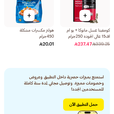
+
+
كومفيتا عسل مانوكا + يو ام
هولنز مكسرات مشكلة
اف15 عالي الجودة 250جرام
450جرام
20.01
237.47
339.25
استمتع بميزات حصرية داخل التطبيق وعروض
وخصومات مميزة. وتوصيل مجاني لمدة سنة كاملة
للمستخدمين الجدد!
حمل التطبيق الآن