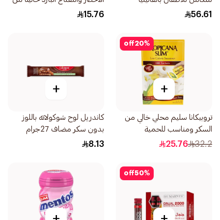
400جرام
السكر 56جرام
15.76
56.61
off
20
%
+
+
تروبيكانا سليم محلي خالي من
كاندريل لوح شوكولاته باللوز
السكر ومناسب للحمية
بدون سكر مضاف 27جرام
100×2جرام
8.13
25.76
32.2
off
50
%
+
+