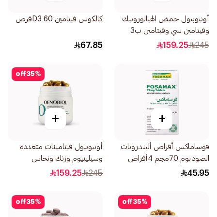
أونيوبيول حمض الهيالورونيك
كالكوس فيتامين D3 60قرص
وفيتامين سي وفيتامين ب3
وزنك 30كبسولة
67.85
159.25
245
off
35
%
+
+
فوساماكس أقراص أليندرونات
أونيوبيول فيتامينات متعددة
الصوديوم 70مجم 4أقراص
وسيلينيوم وزنك ونحاس
30كبسولة
159.25
245
45.95
off
35
%
off
35
%