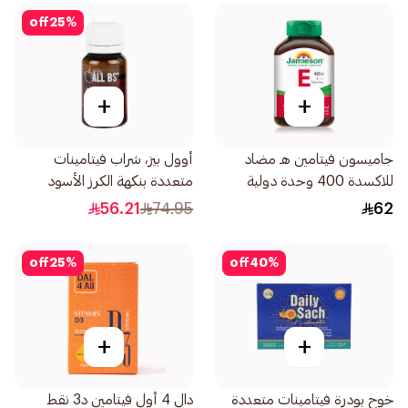
off
25
%
+
+
جاميسون فيتامين هـ مضاد
أوول بيز، شراب فيتامينات
للاكسدة 400 وحدة دولية
متعددة بنكهة الكرز الأسود
30اقراص
10مل
56.21
74.95
62
off
25
%
off
40
%
+
+
خوح بودرة فيتامينات متعددة
دال 4 أول فيتامين د3 نقط