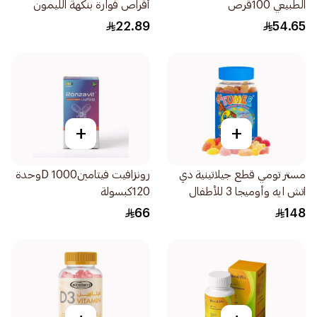
الطبيعي 100قرص
أقراص فوارة بنكهة الليمون
20قرص
22.89
54.65
+
+
مستر تومي قطع جيلاتينية دي
رونزافيت فيتامينD 1000وحدة
اتش ايه وأوميجا 3 للأطفال
120كبسولة
60قطعة
66
148