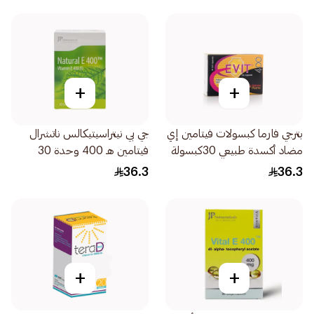
+
+
بترجي فارما كبسولات فيتامين إي
جي بي نيتراسيتيكالس ناتشرال
مضاد أكسدة طبيعي 30كبسولة
فيتامين هـ 400 وحدة 30
كبسولة
36.3
36.3
+
+