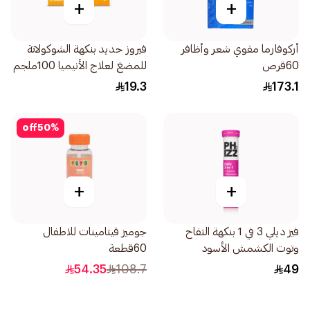
+
+
أركوفارما مقوي شعر وأظافر
فيروز حديد بنكهة الشوكولاتة
60قرص
للمضغ لعلاج الأنيميا 100ملجم
30قرص
19.3
173.1
off
50
%
+
+
فيز ديلي 3 في 1 بنكهة التفاح
جوميز قيتامينات للاطفال
وتوت الكشمش الأسود
60قطعة
20اقراص
54.35
108.7
49