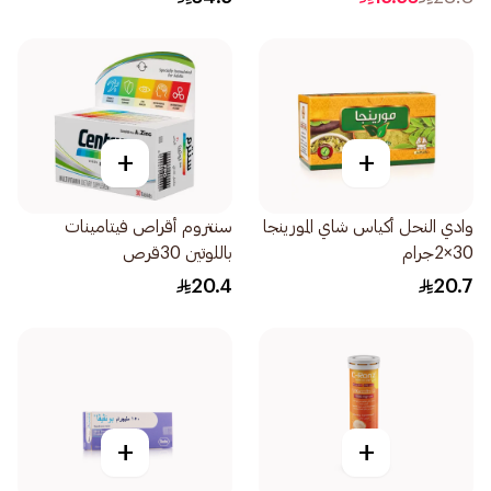
+
+
وادي النحل أكياس شاي المورينجا
سنتروم أقراص فيتامينات
30×2جرام
باللوتين 30قرص
20.4
20.7
+
+