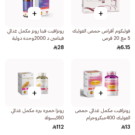
+
+
فوليكوم أقراص حمض الفوليك
رونزافيت فيتا رونز مكمل غذائي
5 مغ 20 قرص
فيتامين د 2000وحدة دولية
10مل
28
6.15
+
+
رونزافيت مكمل غذائي حمض
رونزا خميرة بيرة مكمل غذائي
الفوليك 400ميكروجرام
60كبسولة
60كبسولة
112
13