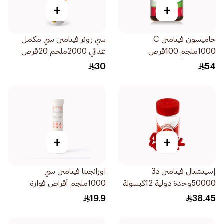
+
+
جاميسون فيتامين C
سي رونز فيتامين سي مكمل
1000ملجم 100قرص
غذائي 2000ملجم 20قرص
30
54
+
+
إسينشيال فيتامين د3
اورانجيتا فيتامين سي
50000وحدة دولية 12كبسولة
1000ملجم أقراص فوارة
20قرص
19.9
38.45