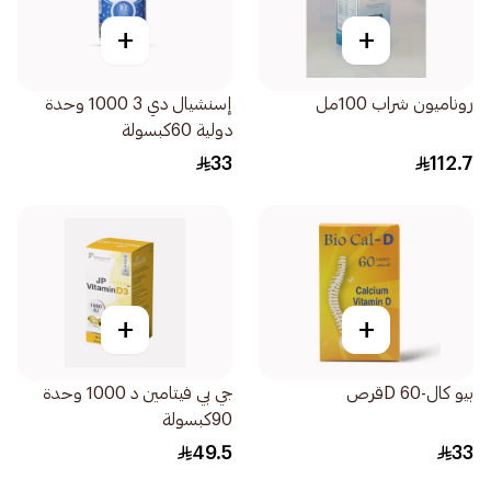
+
+
روناميون شراب 100مل
إسنشيال دي 3 1000 وحدة
دولية 60كبسولة
33
112.7
+
+
بيو كال-D 60قرص
جي بي فيتامين د 1000 وحدة
90كبسولة
49.5
33