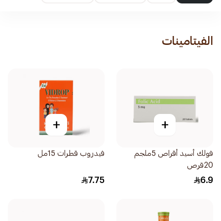
الفيتامينات
+
+
فولك أسيد أقراص 5ملجم
فيدروب قطرات 15مل
20قرص
7.75
6.9