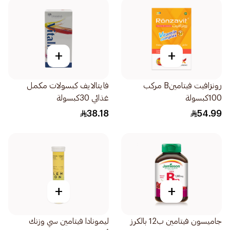
+
+
رونزافيت فيتامينB مركب
فايتالايف كبسولات مكمل
100كبسولة
غذائي 30كبسولة
38.18
54.99
+
+
جاميسون فيتامين ب12 بالكرز
ليمونادا فيتامين سي وزنك