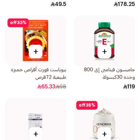
49.5
178.25
off
33
%
+
+
جاميسون فيتامين إى 800
بيوياست فورت أقراص خميرة
وحدة 30كبسولة
طبيعية 72قرص
65.33
98
119
off
35
%
+
+