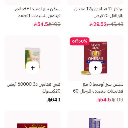
بيوفار 12 فيتامين و12 معدن
سيفن سيز اوميجا ٣+مالتي
بالبرتقال 20قرص
فيتامين للسيدات 1قطعة
54.5
109
29.52
45.43
off
50
%
+
+
سيفن سيز أوميجا 3 مع
فيجي فيتامين د3 50000 أبيض
فيتامينات متعددة للرجال 60
20كبسولة
كبسولة
64.1
54.5
109