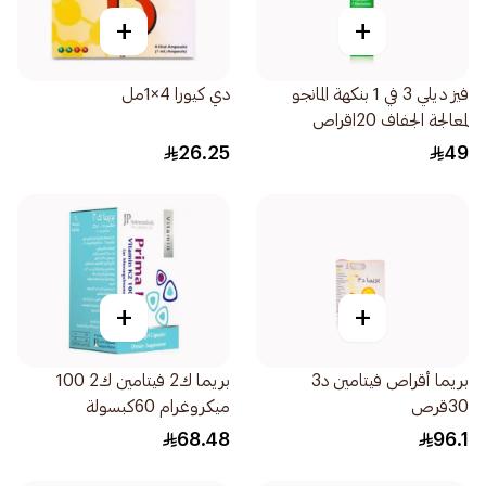
+
+
فيز ديلي 3 في 1 بنكهة المانجو
دي كيورا 4×1مل
لمعالجة الجفاف 20اقراص
26.25
49
+
+
بريما أقراص فيتامين د3
بريما ك2 فيتامين ك2 100
30قرص
ميكروغرام 60كبسولة
68.48
96.1