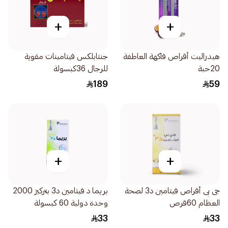
+
+
هيدراليت أقراص فاكهة العاطفة
جنتابلكس فيتامينات مقوية
20حبة
للرجال 36كبسولة
189
59
+
+
جى بى أقراص فيتامين د3 لصحة
بريما د فيتامين د3 بتركيز 2000
العظام 60قرص
وحدة دولية 60 كبسولة
33
33