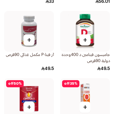
33
56.01
+
+
جاميسون فيتامين د 400وحدة
آر فيتا-P مكمل غذائي 90قرص
دولية 90قرص
49.5
49.5
off
50
%
off
35
%
+
+