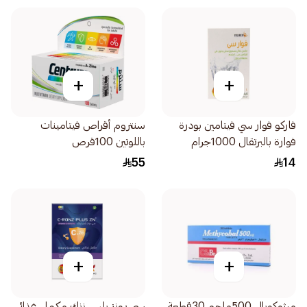
+
+
فاركو فوار سي فيتامين بودرة
سنتروم أقراص فيتامينات
فوارة بالبرتقال 1000جرام
باللوتين 100قرص
55
14
+
+
ميثوكوبال 500ملجم 30قطعة
سي رونز بلس زنك مكمل غذائي