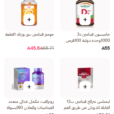
+
+
جاميسون فيتامين د3
جوميز قيتامين سى وزنك 1قطعة
1000وحدة دولية 100قرص
45.8
68.71
55
+
+
ليمتلس شرائح فيتامين ب12
رونزافيت مكمل غذائي متعدد
القابلة للذوبان عن طريق الفم
الفيتامينات والمعادن 60كبسولة