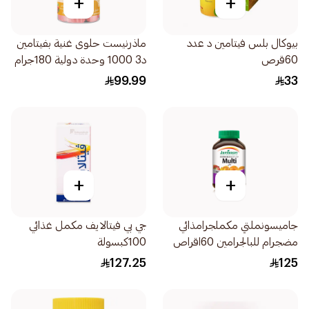
+
+
بيوكال بلس فيتامين د عدد
ماذرنيست حلوى غنية بفيتامين
60قرص
د3 1000 وحدة دولية 180جرام
99.99
33
+
+
جاميسونملتي مكملجرامذائي
جي بي فيتالايف مكمل غذائي
مضجرام للبالجرامين 60اقراص
100كبسولة
127.25
125