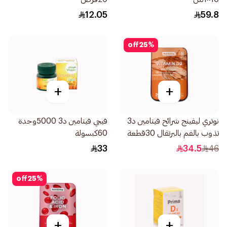
12.05
59.8
off
25
%
+
+
نوتري ليفينج شرائح فيتامين د3
فيجي فيتامين د3 5000وحدة
تذوب بالفم بالبرتقال 30قطعة
60كبسولة
33
34.5
46
off
25
%
+
+