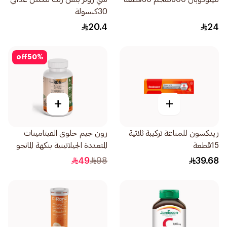
30كبسولة
20.4
24
off
50
%
+
+
ريدكسون للمناعة تركيبة ثلاثية
رون جيم حلوى الفيتامينات
15قطعة
المتعددة الجيلاتينية بنكهة المانجو
الطبيعية 60قطعة
49
98
39.68