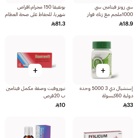
سي رونز فيتامين سي
بونفيفا 150 مجرام،اقراص
1000ملجم مع زنك فوار
شهريا، للحفاظ على صحة العظام
20قرص
- 1اقراص
81.3
18.9
+
+
إسنشيال دي 3 5000 وحدة
نيوروفيت وصفة مكمل فيتامين
دولية 60كبسولة
ب 20قرص
10
33