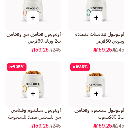
+
+
أونيوبيول فيتامينات متعددة
أونيوبيول فيتامين سي وفيتامين
وبيوتين 60قرص
ب2 وزنك 60قرص
159.25
245
159.25
245
off
35
%
off
35
%
+
+
أونيوبيول سيلينيوم وفيتامين
أوينوبيول سيلينيوم وفيتامين
ب2 30كبسولة
سي للشمس مضاد للشيخوخة
30كبسولة
159.25
245
159.25
245