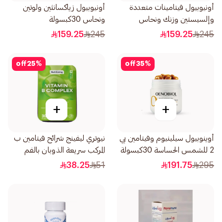
أونيوبيول فيتامينات متعددة
أونيوبيول زياكسانثين ولوتين
وإلسيستين وزنك ونحاس
ونحاس 30كبسولة
60قرص
159.25
245
159.25
245
off
25
%
off
35
%
+
+
أوينوبيول سيلينيوم وفيتامين بي
نيوتري ليفينج شرائح فيتامين ب
2 للشمس الحساسة 30كبسولة
المركب سريعة الذوبان بالفم
30قطعة
38.25
51
191.75
295