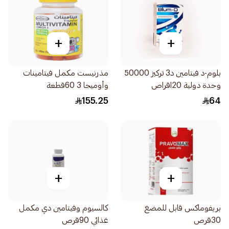
+
+
بلوم-د فيتامين د3 تركيز 50000
مذرنيست مكمل فيتامينات
وحدة دولية 20اقراص
وأوميجا 3 60قطعة
155.25
64
+
+
بريفوماكس قابل للمضغ
كالسيوم وفيتامين دي مكمل
30قرص
غذائي 90قرص