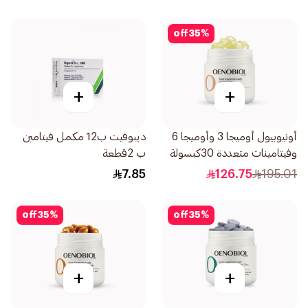
off
35
%
+
+
أونيوبيول أوميجا 3 وأوميجا 6
ديبوفيت ب12 مكمل فيتامين
وفيتامينات متعددة 30كبسولة
ب 2قطعة
7.85
126.75
195.01
off
35
%
off
35
%
+
+