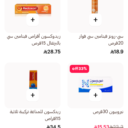
+
+
سي-رونز فيتامين سي فوار
ريدوكسون أقراص فيتامين سي
20قرص
بالبرتقال 15قرص
28.75
18.9
off
33
%
+
+
نيروبيون 30قرص
ريدكسون للمناعة تركيبة ثلاثية
15اقراص
34.5
15.53
23.3