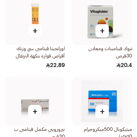
+
+
تبوك فيتامينات ومعادن
اورانجيتا فيتامين سي وزنك
30قرص
أقراص فوارة بنكهة البرتقال
20قرص
22.89
20.4
+
+
ميثيكوبال 500ميكروجرام
نيروروبين مكمل فيتامين ب
10×1مل
20قرص