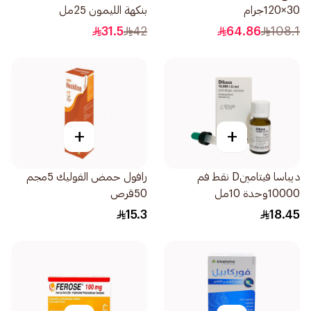
30×120جرام
بنكهة الليمون 25مل
31.5
42
64.86
108.1
+
+
ديباسا فيتامينD نقط فم
رافول حمض الفوليك 5مجم
10000وحدة 10مل
50قرص
15.3
18.45