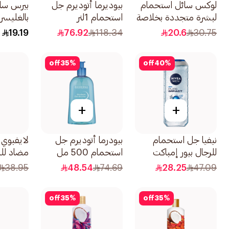
لوكس سائل استحمام
بيوديرما أتوديرم جل
بيرس سا
لبشرة متجددة بخلاصة
استحمام 1لتر
بالغليسر
التين وزيت الجيرانيوم
والزيوت 
19.19
76.92
118.34
20.6
30.75
250مل
250مل
off
35
%
off
40
%
+
+
نيفيا جل استحمام
بيودرما أتوديرم جل
لايفبوي
للرجال بيور إمباكت
استحمام 500 مل
مضاد للب
500مل
بمعادن البح
38.95
48.54
74.69
28.25
47.09
off
35
%
off
35
%