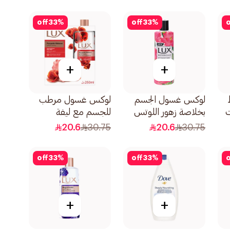
التوت 250مل
off
33
%
off
33
%
o
+
+
لوكس غسول الجسم
لوكس غسول مرطب
ت
بخلاصة زهور اللوتس
للجسم مع ليفة
والعسل 250مل
رومانتيك هيبيسكوس
20.6
30.75
20.6
30.75
250مل
off
33
%
off
33
%
o
+
+