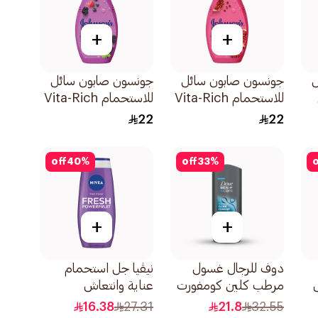
+
+
ل
جونسون صابون سائل
جونسون صابون سائل
للاستحمام Vita-Rich
للاستحمام Vita-Rich
إشراقة 250مل
نضارة 250مل
22
22
off
40
%
off
33
%
o
+
+
دوف للرجال غسول
نيڤيا جل استحمام
مرطب كلين كومفورت
عناية وانتعاش
400مل
بمضادات الأكسدة عطر
16.38
27.31
21.8
32.55