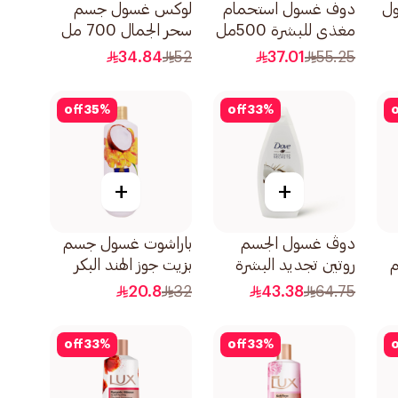
ل
دوف غسول استحمام
لوكس غسول جسم
مغذي للبشرة 500مل
سحر الجمال 700 مل
34.84
52
37.01
55.25
off
35
%
off
33
%
o
+
+
دوڤ غسول الجسم
باراشوت غسول جسم
م
روتين تجديد البشرة
بزيت جوز الهند البكر
بجوز الهند 500مل
وفيتامين هـ 400مل
20.8
32
43.38
64.75
off
33
%
off
33
%
o