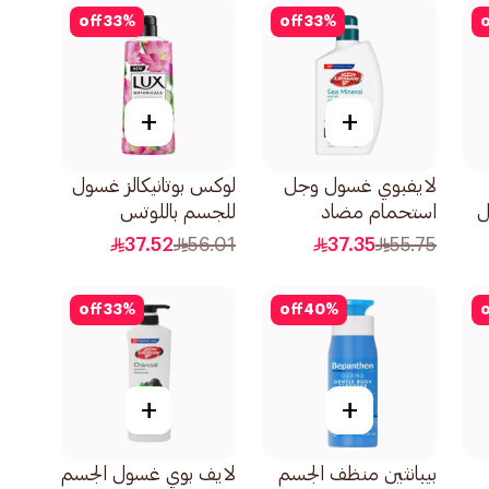
off
33
%
off
33
%
o
+
+
لايفبوي غسول وجل
لوكس بوتانيكالز غسول
استحمام مضاد
للجسم باللوتس
للبكتيريا بمعادن البحر
والعسل 700مل
37.52
56.01
37.35
55.75
500مل
off
33
%
off
40
%
o
+
+
بيبانثين منظف الجسم
لايف بوي غسول الجسم