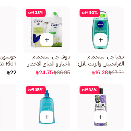
off
33
%
off
40
%
+
+
نيفيا جل استحمام
دوف جل استحمام
جونسون 
الفرانجيباني والزيت بلآلئ
بالخيار و الشاي الاخضر
الزيت المغذية برائحة
لجميع أنواع البشرة مع
دلال 250مل
22
24.75
36.95
16.38
27.31
الفرانجيباني 250مل
ليفة 250مل
off
35
%
off
33
%
+
+