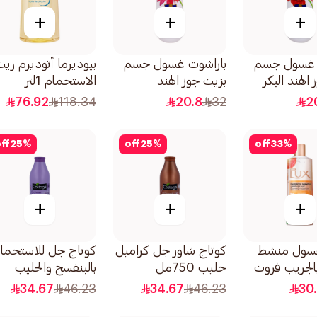
+
+
+
 غسول جسم
باراشوت غسول جسم
بيوديرما أتوديرم زيت
الهند البكر
بزيت جوز الهند
الاستحمام 1لتر
4مل
وفيتامين بي3 400مل
76.92
118.34
20.8
32
2
ff
25
%
off
25
%
off
33
%
+
+
+
سول منشط
كوتاج شاور جل كراميل
كوتاج جل للاستحما
الجريب فروت
حليب 750مل
بالبنفسج والحليب
750مل
34.67
46.23
34.67
46.23
30