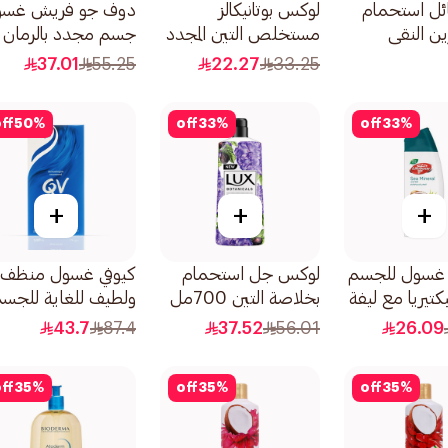
ئل استحمام
لوكس بوتانيكالز
دوف جو فريش غسو
ين النقي
مستخلص التين المجدد
جسم مجدد بالرمان
الطبيعية
للبشرة وزيت إبرة الراعي
وشاي الكركديه
37.01
55.25
22.27
33.25
500مل
500مل
ff
50
%
off
33
%
off
33
%
+
+
+
 غسول للجسم
لوكس جل استحمام
كيوفي غسول منظف
كتيريا مع ليفة
بخلاصة التين 700مل
ولطيف للغاية للجس
ر 300مل
خالي من الصابون
43.7
87.4
37.52
56.01
26.09
250جرام
ff
35
%
off
35
%
off
35
%