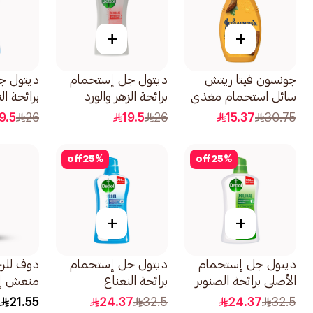
+
+
جونسون فيتا ريتش
ديتول جل إستحمام
ديتول ج
سائل استحمام مغذي
برائحة الزهر والورد
برائحة ال
بعمق بزبدة الكاكاو غني
500مل
والبرغموت 00
9.5
26
19.5
26
15.37
30.75
400مل
off
25
%
off
25
%
+
+
ديتول جل إستحمام
ديتول جل إستحمام
دوف للر
الأصلي برائحة الصنوبر
برائحة النعناع
منعش إك
700مل
والبرغموت 700مل
250مل
21.55
24.37
32.5
24.37
32.5