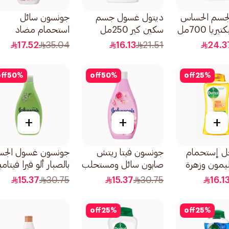
جسم الحساس
ديتول غسول جسم
جونسون سائل
ريا 700مل
سكين كير 250مل
استحمام مضاد
للبكتيريا بزهر اللوز
17.52
35.04
16.13
21.51
24.3
400مل
ff
50
%
off
50
%
off
25
%
+
+
+
ل إستحمام
جونسون فيتا ريتش
جونسون غسول الجس
لليمون وزهرة
صابون سائل ومستحلب
بالصبار ألو فيرا فيتام
للاستحمام بنسيم ماء
هـ 400مل
15.37
30.75
15.37
30.75
16.1
الورد 400مل
off
25
%
off
25
%