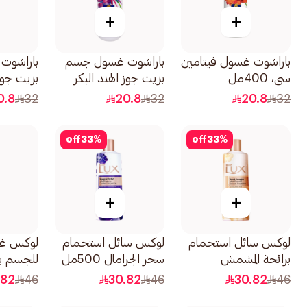
+
+
باراشوت غسول فيتامين
باراشوت غسول جسم
باراشوت
سي، 400مل
بزيت جوز الهند البكر
بزيت جوز 
وحمض الهيالورونيك
والريتينول 00
0.8
32
20.8
32
20.8
32
400مل
off
33
%
off
33
%
+
+
لوكس سائل استحمام
لوكس سائل استحمام
لوكس غ
برائحة المشمش
سحر الجرامال 500مل
للجسم ب
والياسمين المخملي
500مل
.82
46
30.82
46
30.82
46
500مل