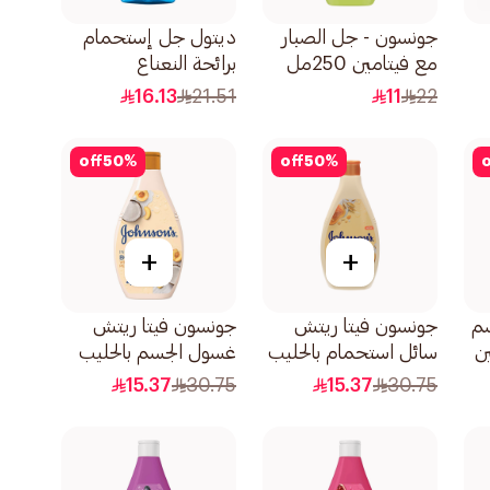
جونسون - جل الصبار
ديتول جل إستحمام
مع فيتامين 250مل
برائحة النعناع
والبرغموت 250مل
16.13
21.51
11
22
off
50
%
off
50
%
o
+
+
م
جونسون فيتا ريتش
جونسون فيتا ريتش
ين
سائل استحمام بالحليب
غسول الجسم بالحليب
والعسل الطبيعي
وخلاصة الخوخ وجوز
15.37
30.75
15.37
30.75
والشوفان 400مل
الهند 400مل