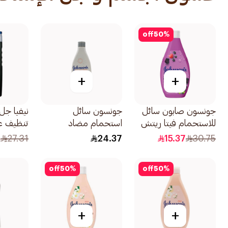
off
50
%
+
+
جونسون صابون سائل
جونسون سائل
نيفيا جل
للاستحمام فيتا ريتش
استحمام مضاد
تنظيف عميق
بنكهة التوت 400مل
للبكتيريا بزهر اللوز
8
27.31
24.37
15.37
30.75
250مل
off
50
%
off
50
%
+
+