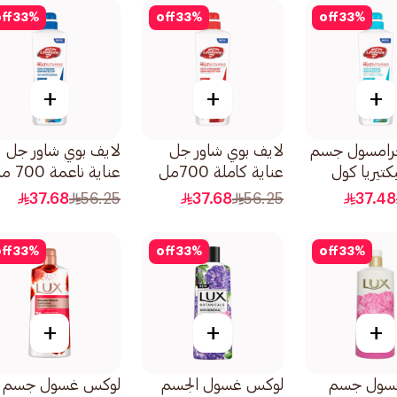
ff
33
%
off
33
%
off
33
%
+
+
+
جرامسول جسم
لايف بوي شاور جل
لايف بوي شاور جل
كتيريا كول
عناية كاملة 700مل
عناية ناعمة 700 مل
37.68
56.25
37.68
56.25
37.48
ff
33
%
off
33
%
off
33
%
+
+
+
سول جسم
لوكس غسول الجسم
لوكس غسول جسم