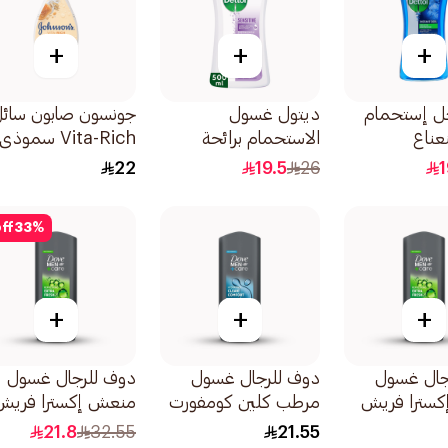
+
+
+
ل إستحمام
ديتول غسول
جونسون صابون سائ
نعناع
الاستحمام برائحة
Vita-Rich سموذي
5مل
اللافندر والمسك الأبيض
راحة 250مل
22
19.5
26
1
للبشرة الحساسة
500مل
ff
33
%
+
+
+
جال غسول
دوف للرجال غسول
دوف للرجال غسول
سترا فريش
مرطب كلين كومفورت
منعش إكسترا فريش
250مل
400مل
21.8
32.55
21.55