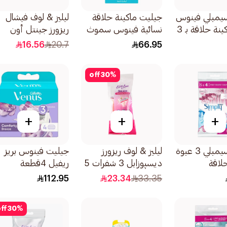
يمبلي فينوس
جيليت ماكينة حلاقة
ليليز & لوف فيشال
أداة وماكينة حلاقة بـ 3
نسائية فينوس سموث
ريزورز جينتل أون
ة 3قطعة
مقبض واحد وغيارين
سكين 3قطعة
16.56
20.7
66.95
3قطعة
off
30
%
+
+
+
جيليت سيمبلي 3 عبوة
ليليز & لوف ريزورز
جيليت فينوس بريز
لاقة
ديسپوزابل 3 شفرات 5
ريفيل 4قطعة
م مرة واحدة
قطعة 1علبة
112.95
23.34
33.35
ff
30
%