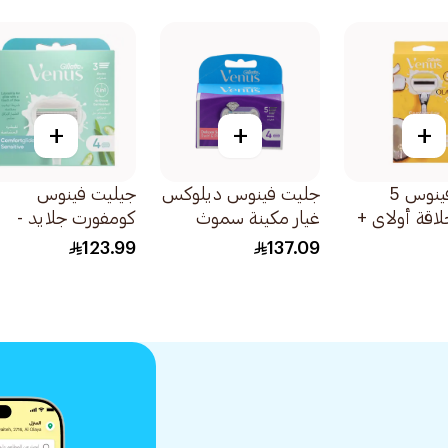
+
+
+
جيليت فينوس 5
جليت فينوس ديلوكس
جيليت فينوس
لاقة أولاي +
غيار مكينة سموث
كومفورت جلايد -
سويرل 4قطعة
شفرات إعادة تعبئة
123.99
137.09
ماكينة الحلاقة الحسا
بالصبار 4قطع