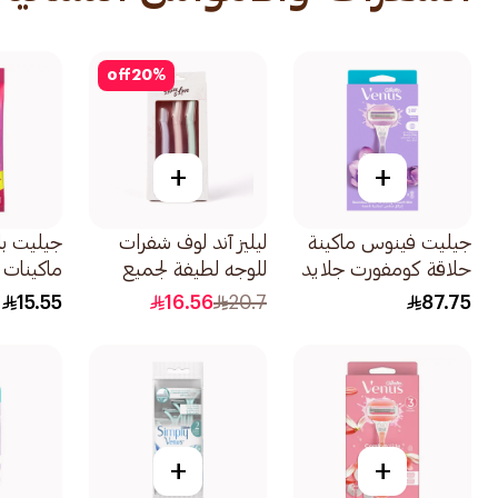
off
20
%
+
+
جيليت فينوس ماكينة
ليليز آند لوف شفرات
حلاقة كومفورت جلايد
للوجه لطيفة لجميع
ماكينات حل
بريز للنساء 1قطعة
أنواع البشرة 1صندوق
15.55
16.56
20.7
87.75
+
+