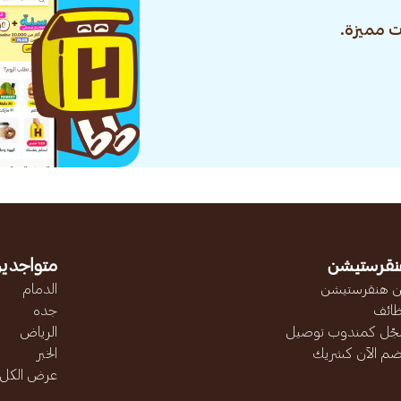
 مميزة.
نقرستيشن
متواجدين
 هنقرستيشن
الدمام
ائف
جده
ّل كمندوب توصيل
الرياض
ضم الآن كشريك
الخبر
عرض الكل..