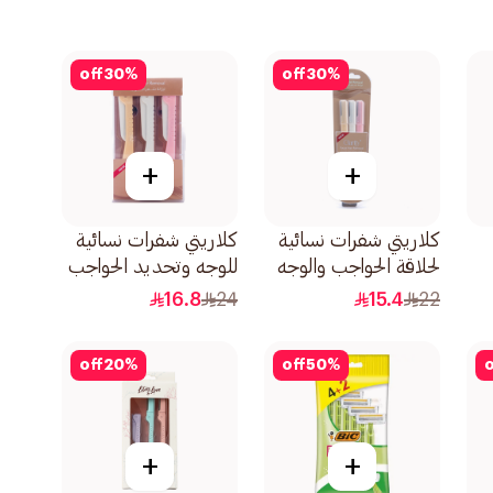
off
30
%
off
30
%
+
+
كلاريتي شفرات نسائية
كلاريتي شفرات نسائية
لحلاقة الحواجب والوجه
للوجه وتحديد الحواجب
1حزمة
1صندوق
16.8
24
15.4
22
off
20
%
off
50
%
o
+
+