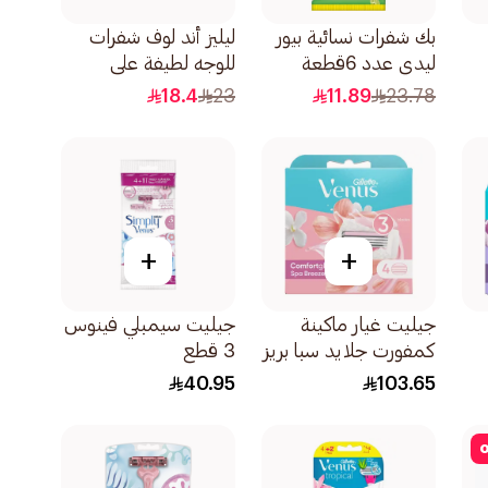
بك شفرات نسائية بيور
ليليز أند لوف شفرات
ليدي عدد 6قطعة
للوجه لطيفة على
البشرة قابلة للطي
18.4
23
11.89
23.78
1صندوق
+
+
جيليت غيار ماكينة
جيليت سيمبلي فينوس
كمفورت جلايد سبا بريز
3 قطع
4قطعة
40.95
103.65
o