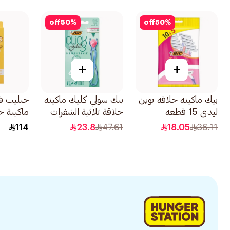
3قطعة
7قطع
off
50
%
off
50
%
+
+
بيك ماكينة حلاقة توين
بيك سولي كليك ماكينة
ليدي 15 قطعة
حلاقة ثلاثية الشفرات
ماكينة ح
1قطعة
2 غيار 1قطعة
114
23.8
47.61
18.05
36.11