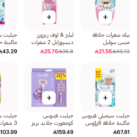
+
+
بيك شفرات حلاقة
ليليز & لوف ريزورز
جيليت س
ميس سوليل
ديسپوزابل 2 شفرات
ماكينة ح
سينسيتيف 4قطع
12قطعة
للنساء 12قطعة
43.29
25.76
36.8
21.56
43.13
+
+
جيليت سيمبلي فينوس
جيليت فينوس
جيليت س
ماكينة حلاقة 6رؤوس
كومفورت جلايد بريز
قابلة لإعادة التعبئة
ماكينة الحلاقة النسائية
حقيبة 124
103.99
159.49
67.61