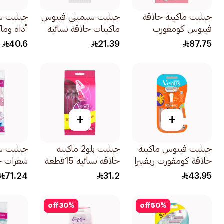
جيليت ماكينة حلاقة
جيليت سيمبلي فينوس
جيليت س
فينوس كومفورت
ماكينات حلاقة نسائية
جلايد سبا بريز 1ماكينة
ثنائية الشفرة 4قطع
شفرات ناعم
40.6
21.39
87.75
شفرتين 1قطعة
+
+
جيليت فينوس ماكينة
جيليت بلو2 ماكينه
حلاقة كومفورت ريفييرا
حلاقه نسائيه 15قطعة
شفرات ح
2قطع
للاستخدا
71.24
31.2
43.95
للنساء 12قطعة
off
30
%
off
50
%