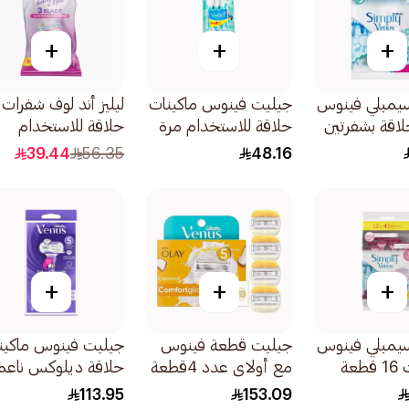
+
+
+
يمبلي فينوس
جيليت فينوس ماكينات
ليليز أند لوف شفرات
لاقة بشفرتين
حلاقة للاستخدام مرة
حلاقة للاستخدام
واحدة 6قطعة
الواحد 3شفرات
39.44
56.35
48.16
12قطعة
+
+
+
يمبلي فينوس
جيليت قطعة فينوس
جيليت فينوس ماكين
3 شفرات 16 قطعة
مع أولاي عدد 4قطعة
حلاقة ديلوكس ناعم
دوارة بنفسجية 1قطعة
113.95
153.09