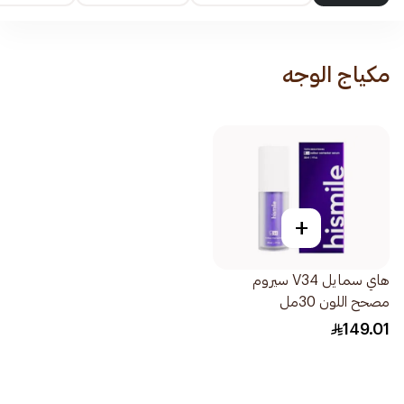
مكياج الوجه
+
هاي سمايل V34 سيروم
مصحح اللون 30مل
149.01