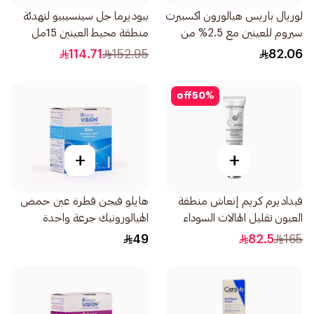
لوريال باريس هيالورون اكسبيرت
بيوديرما جل سينسيبيو لتهدئة
سيروم للعينين مع 2.5% من
منطقة محيط العينين 15مل
حمض الهيالورونيك الكافيين
114.71
152.95
82.06
والنياسيناميد 20مل
off
50
%
+
+
فيداديرم كريم إنعاش منطقة
هايلو فيجن قطرة عين حمض
العيون تقليل الهالات السوداء
الهيالورونيك جرعة واحدة
15مل
20قطعة
49
82.5
165