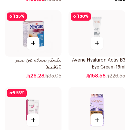
off
25
%
off
30
%
+
+
Avene Hyaluron Activ B3
نيكسكير ضمادة عين صغير
Eye Cream 15ml
20قطعة
26.28
35.05
158.58
226.55
off
25
%
+
+