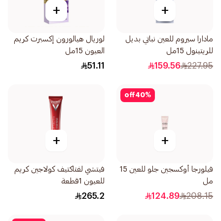
+
+
مادارا سيروم للعين نباتي بديل
لوريال هيالورون إكسبرت كريم
للريتينول 15مل
العيون 15مل
51.11
159.56
227.95
off
40
%
+
+
فيلورجا أوكسجين جلو للعين 15
فيتشي لفتاكتيف كولاجين كريم
مل
للعيون 1قطعة
265.2
124.89
208.15