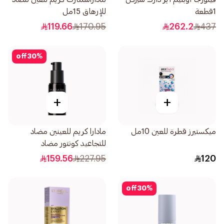
1قطعة
للإرهاق 15مل
119.66
170.95
262.2
437
off
30
%
+
+
ميكستيرز قطرة للعين 10مل
مادارا كريم للعينين مضاد
للتجاعيد كونتور مضاد
للشيخوخة 15مل
159.56
227.95
120
off
30
%