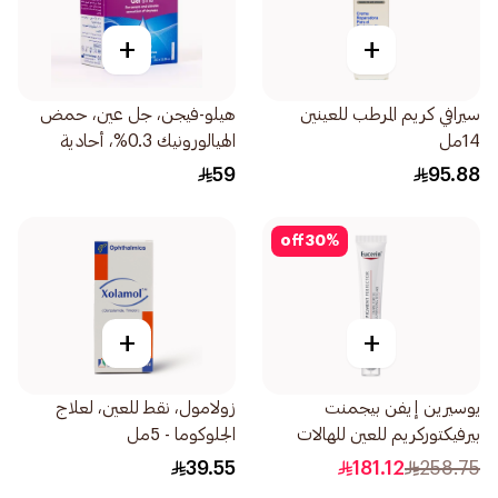
+
+
سيرافي كريم المرطب للعينين
هيلو-فيجن، جل عين، حمض
14مل
الهيالورونيك 0.3%، أحادية
الجرعة - 20قطعة
59
95.88
off
30
%
+
+
يوسيرين إيفن بيجمنت
زولامول، نقط للعين، لعلاج
بيرفيكتوركريم للعين للهالات
الجلوكوما - 5مل
السوداء 15مل
39.55
181.12
258.75