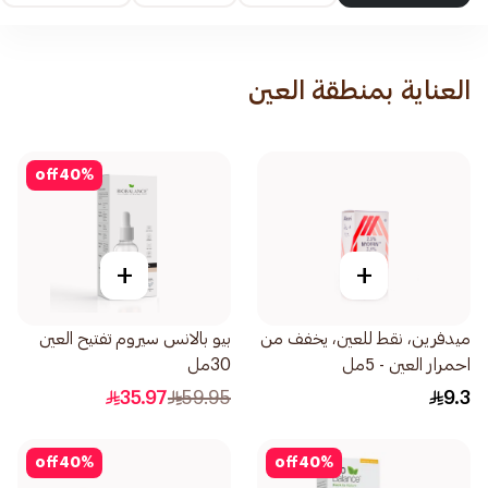
العناية بمنطقة العين
off
40
%
+
+
ميدفرين، نقط للعين، يخفف من
بيو بالانس سيروم تفتيح العين
احمرار العين - 5مل
30مل
35.97
59.95
9.3
off
40
%
off
40
%