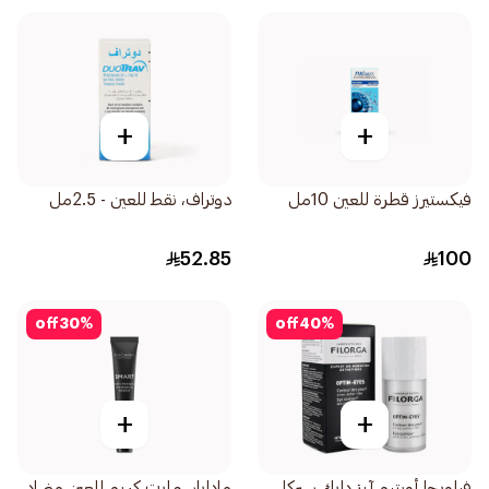
+
+
فيكستيرز قطرة للعين 10مل
دوتراف، نقط للعين - 2.5مل
52.85
100
off
30
%
off
40
%
+
+
فيلورجا أوبتيم آيز دارك سيركل
ماداراسمارت كريم للعين مضاد