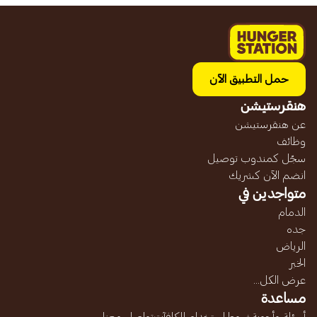
حمل التطبيق الآن
هنقرستيشن
عن هنقرستيشن
وظائف
سجّل كمندوب توصيل
انضم الآن كشريك
متواجدين في
الدمام
جده
الرياض
الخبر
عرض الكل...
مساعدة