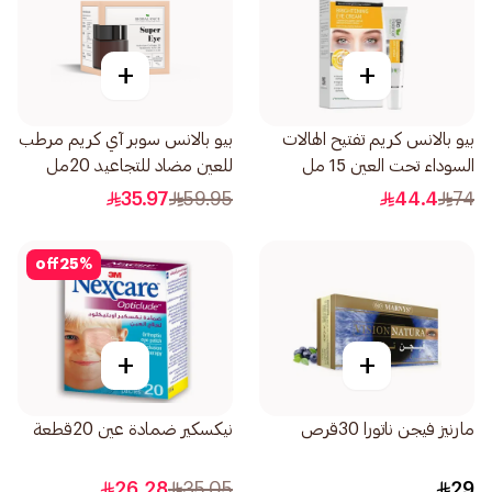
+
+
بيو بالانس كريم تفتيح الهالات
بيو بالانس سوبر آي كريم مرطب
السوداء تحت العين 15 مل
للعين مضاد للتجاعيد 20مل
35.97
59.95
44.4
74
off
25
%
+
+
مارنيز فيجن ناتورا 30قرص
نيكسكير ضمادة عين 20قطعة
26.28
35.05
29