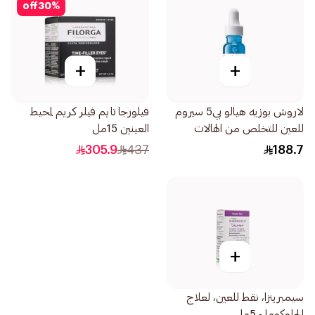
off
30
%
+
+
لاروش بوزيه هيالو بي5 سيروم
فيلورجا تايم فيلر كريم لمحيط
للعين للتخلص من الهالات
العينين 15مل
السوداء والتجاعيد 15مل
305.9
437
188.7
+
سيمبرينزا، نقط للعين، لعلاج
الجلوكوما - 5مل