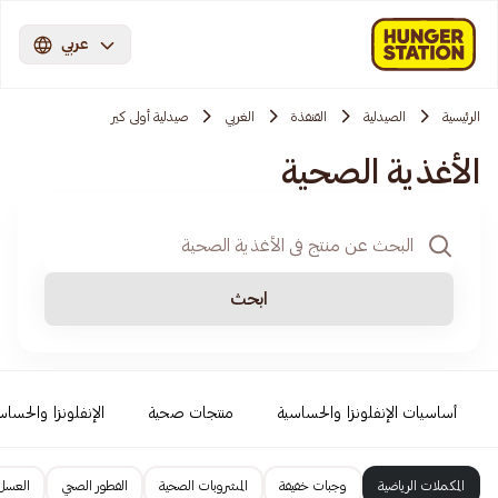
عربي
الرئيسية
الصيدلية
القنفذة
الغربي
صيدلية أولى كير
الأغذية الصحية
ابحث
أساسيات الإنفلونزا والحساسية
منتجات صحية
الإنفلونزا والحساس
المكملات الرياضية
وجبات خفيفة
المشروبات الصحية
الفطور الصحي
العسل