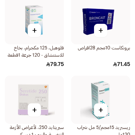
+
+
برونكاست 10مجم 28اقراص
فلوهيل، 125 مكجرام، بخاخ
للاستنشاق - 120 جرعة 1قطعة
79.75
71.45
+
+
ريسبريد 15مجم/5 مل شراب
سيريتايد 250، لأعراض الأزمة
120مل
التنفسية والربو - 1 ديسكس