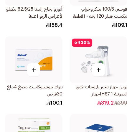
فوستر، 100/6 ميكروجرام،
أنورو بخاخ إليبتا 62.5/25 مكيلو
نيكست هيلر 120 بخه - 1قطعة
لأعراض الربو 1علبة
158.4
109.1
off
20
%
+
+
بويرر جهاز تبخير بالموجات فوق
تبوك مونتيلوكاست مضغ 4ملغ
الصوتية IH57 1جهاز
30قرص
100.1
319.2
399