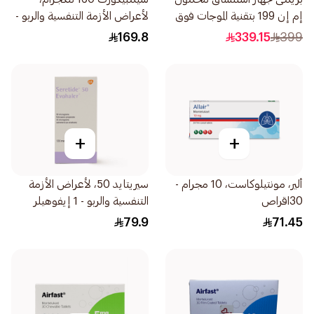
إم إن 199 بتقنية الموجات فوق
لأعراض الأزمة التنفسية والربو -
الصوتية 1قطعة
1 تيربوهيلر 1قطعة
169.8
339.15
399
+
+
ألير، مونتيلوكاست، 10 مجرام -
سيريتايد 50، لأعراض الأزمة
30اقراص
التنفسية والربو - 1 إيفوهيلر
1قطعة
79.9
71.45