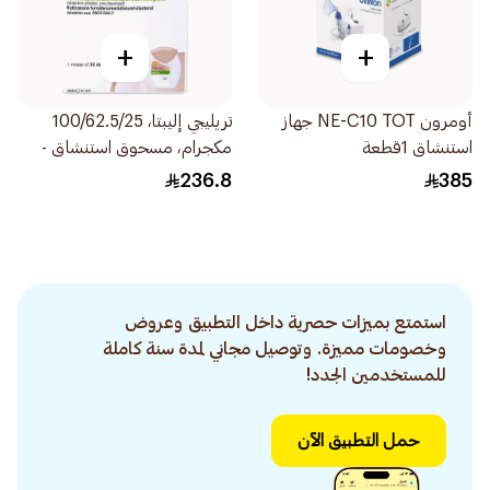
+
+
أومرون NE-C10 TOT جهاز
تريليجي إليبتا، 100/62.5/25
استنشاق 1قطعة
مكجرام، مسحوق استنشاق -
30 جرعة 1قطعة
236.8
385
استمتع بميزات حصرية داخل التطبيق وعروض
وخصومات مميزة. وتوصيل مجاني لمدة سنة كاملة
للمستخدمين الجدد!
حمل التطبيق الآن