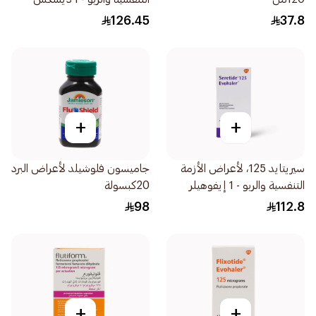
1قطعة
126.45
37.8
+
+
سيريتايد 125، لأعراض الأزمة
جاميسون فلوشيلد لأعراض البرد
التنفسية والربو - 1 إيفوهيلر
20كبسولة
1قطعة
98
112.8
+
+