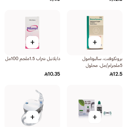
+
+
برونكوفنت، سالبوتامول
دايلانيل شراب 1.5ملجم 100مل
5ملجرام/مل، محلول
للاستنشاق - 20مل
10.35
12.5
+
+