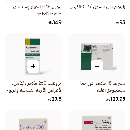
راينوفريش غسول أنف 60كيس
بيورير IH 18 جهاز إستنشاق
ضاغط 1قطعة
349
95
+
+
سبيريفا 18 مكجم فور أثما
اتروفنت 250 مكجرام/2مل،
سيمبتومز 1علبة
لأعراض الأزمة التنفسية والربو -
20قطعة
27.6
127.95