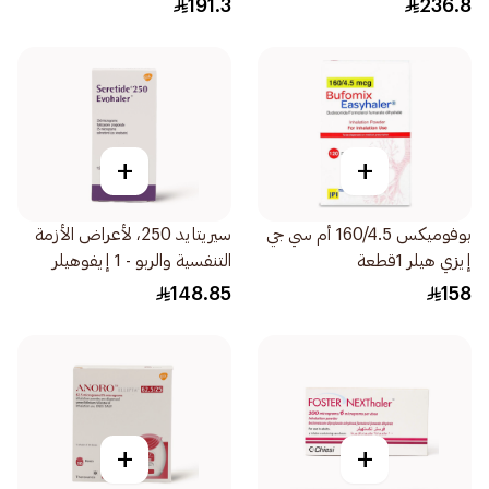
191.3
236.8
+
+
بوفوميكس 160/4.5 أم سي جي
سيريتايد 250، لأعراض الأزمة
إيزي هيلر 1قطعة
التنفسية والربو - 1 إيفوهيلر
1قطعة
148.85
158
+
+