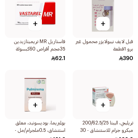
+
+
فيل لايف نيبولايزر محمول غير
فاستاريل MR تريميتازيدين
برو 1قطعة
35مجم أقراص 60كبسولة
62.1
390
+
+
تريليجي، اليبتا 200/62.5/25
بولميريما، بوديسونيد، معلق
ميكرو جرام للاستنشاق - 30
استنشاق، 0.5ملجرام/مل -
جرعة 1قطعة
30قطعة