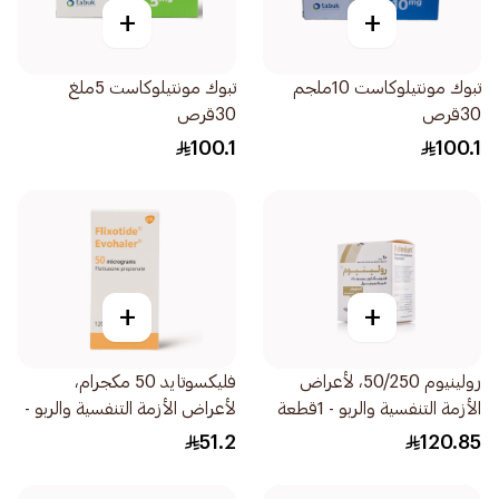
+
+
تبوك مونتيلوكاست 10ملجم
تبوك مونتيلوكاست 5ملغ
30قرص
30قرص
100.1
100.1
+
+
رولينيوم 50/250، لأعراض
فليكسوتايد 50 مكجرام،
الأزمة التنفسية والربو - 1قطعة
لأعراض الأزمة التنفسية والربو -
1قطعة
51.2
120.85