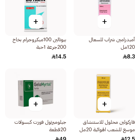
+
+
أميدرامين شراب للسعال
بيوتالين 100ميكروجرام بخاخ
120مل
200جرعة 1حبة
14.5
8.3
+
+
فاركولين محلول للاستنشاق
جيلوميرتول فورت كبسولات
موسع للشعب الهوائية 20مل
20قطعة
49
12.5