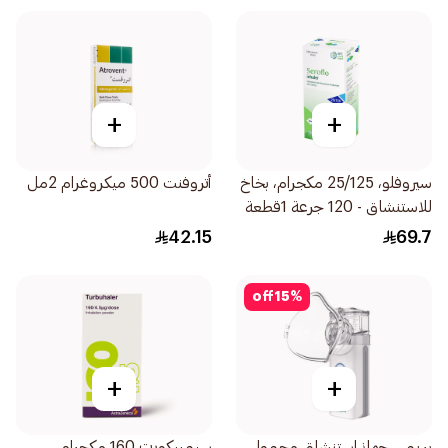
+
+
سيروفلو، 25/125 مكجرام، بخاخ
أتروفنت 500 ميكروغرام 2مل
للاستنشاق - 120 جرعة 1قطعة
42.15
69.7
off
15
%
+
+
بريمى جهاز استنشاق محمول
سيمبيكورت 160 مكجرام،