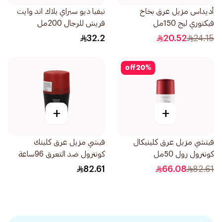
أديداس مزيل عرق بخاخ
نيفيا ديو سبراي بلاك اند وايت
فيكتوري ليج 150مل
فريش للرجال 200مل
32.2
20.52
24.15
off
20
%
+
+
فيتشي مزيل عرق كلينيكال
فيشي مزيل عرق كلينك
كونترول رول 50مل
كونترول ضد التعرق 96ساعة
رجالي 50مل
82.61
66.08
82.61