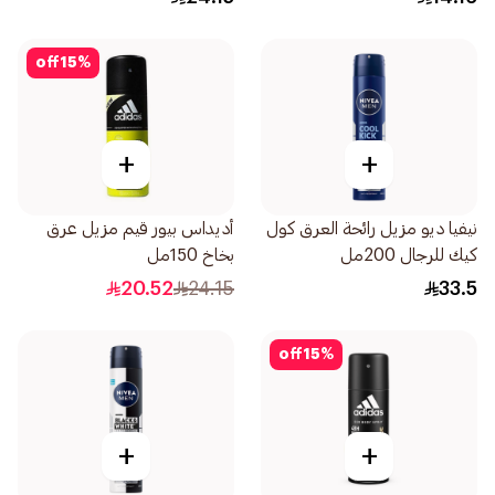
off
15
%
+
+
نيفيا ديو مزيل رائحة العرق كول
أديداس بيور قيم مزيل عرق
كيك للرجال 200مل
بخاخ 150مل
20.52
24.15
33.5
off
15
%
+
+