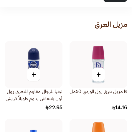
مزيل العرق
+
+
فا مزيل عرق رول الوردي 50مل
نيفيا للرجال مقاوم للتعرق رول
أون بانتعاش يدوم طويلاً فريش
أكتيف 50مل
22.95
14.16