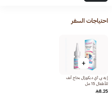
احتياجات السفر
+
إيه بي آي ديكوزال بخاخ أنف
للأطفال 15 مل
8.25