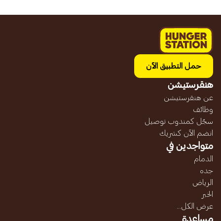
حمل التطبيق الآن
هنقرستيشن
عن هنقرستيشن
وظائف
سجّل كمندوب توصيل
انضم الآن كشريك
متواجدين في
الدمام
جده
الرياض
الخبر
عرض الكل...
مساعدة