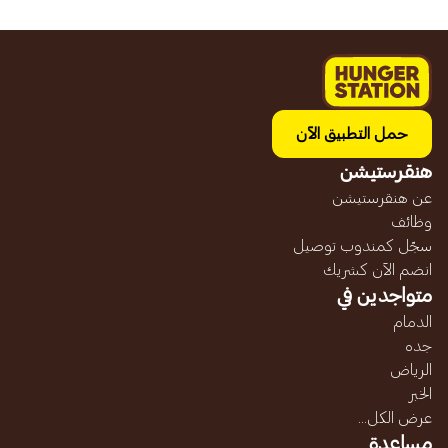
حمل التطبيق الآن
هنقرستيشن
عن هنقرستيشن
وظائف
سجّل كمندوب توصيل
انضم الآن كشريك
متواجدين في
الدمام
جده
الرياض
الخبر
عرض الكل...
مساعدة