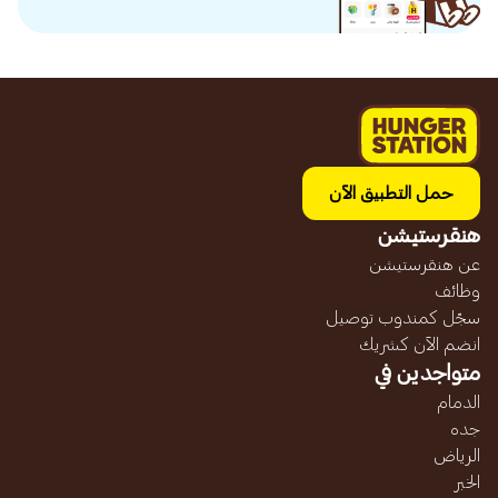
حمل التطبيق الآن
هنقرستيشن
عن هنقرستيشن
وظائف
سجّل كمندوب توصيل
انضم الآن كشريك
متواجدين في
الدمام
جده
الرياض
الخبر