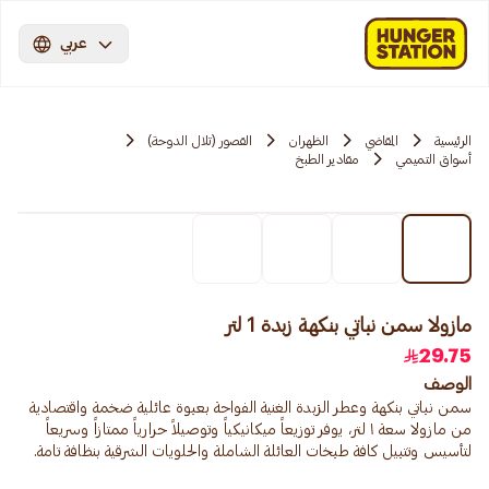
عربي
الرئيسية
المقاضي
الظهران
القصور (تلال الدوحة)
أسواق التميمي
مقادير الطبخ
مازولا سمن نباتي بنكهة زبدة 1 لتر
29.75
الوصف
سمن نباتي بنكهة وعطر الزبدة الغنية الفواحة بعبوة عائلية ضخمة واقتصادية
من مازولا سعة ١ لتر، يوفر توزيعاً ميكانيكياً وتوصيلاً حرارياً ممتازاً وسريعاً
لتأسيس وتتبيل كافة طبخات العائلة الشاملة والحلويات الشرقية بنظافة تامة.