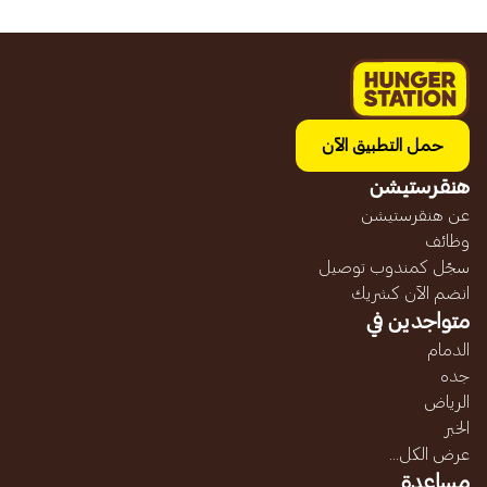
حمل التطبيق الآن
هنقرستيشن
عن هنقرستيشن
وظائف
سجّل كمندوب توصيل
انضم الآن كشريك
متواجدين في
الدمام
جده
الرياض
الخبر
عرض الكل...
مساعدة