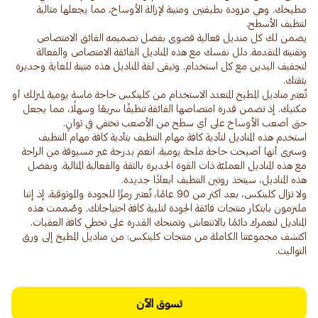
مطبخك. وهي مزودة بطبقتين ومتينة لإزالة الأوساخ، مما يجعلها مثالية
يضمن لك كل منديل فعالية قصوى بفضل تصميمه الفائق الامتصاص
وتقنيته المتقدمة. دلل نفسك مع هذه المناديل الفائقة الامتصاص والفعالة
لتجفيف اليدين مع كل استخدام. وتبقى لفة المناديل هذه متينة للغاية وجديرة
تُعتبر مناديل المطبخ المتعدد الاستخدام من كلينكس حاجة ماسة يومية لمنزلك أو
مكتبك. إذ تضمن قدرة امتصاصها الفائقة تنظيفًا سريعًا وسهلًا، مما يجعل
استخدم هذه المناديل لتأدية كافة مهام التنظيف بتأدية كافة مهام التنظيف
وسترى أنها أصبحت حاجة ملحة يومية. انعم بدرجة غير مسبوقة من الراحة
مع هذه المناديل العمليّة ذات القوة الجديرة بالثقة والفعالية المثالية. وبفضل
ولا تزال كلينكس، بعد أكثر من 90 عامًا، تُعتبر رمزًا للجودة والموثوقية. إذ إننا
ملتزمون بابتكار منتجات فائقة الجودة لتلبية كافة احتياجاتك. وصُممت هذه
المناديل لتغمرك دائمًا بالانتعاش وتمنحك القدرة على تخطي كافة العقبات.
اكتشف مجموعتنا الكاملة من منتجات كلينكس: من مناديل المطبخ إلى ورق
التواليت.
تسوق الآن