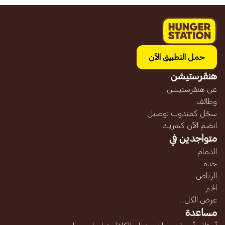
حمل التطبيق الآن
هنقرستيشن
عن هنقرستيشن
وظائف
سجّل كمندوب توصيل
انضم الآن كشريك
متواجدين في
الدمام
جده
الرياض
الخبر
عرض الكل...
مساعدة