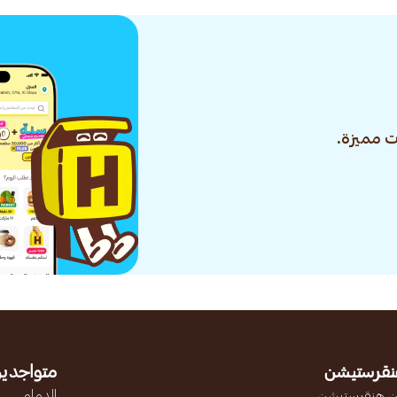
 مميزة.
نقرستيشن
متواجدين
 هنقرستيشن
الدمام