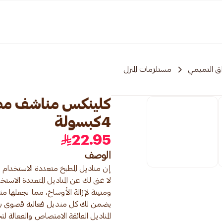
ق التميمي
مستلزمات المنزل
كلينكس مناشف مطب
4كبسولة
22.95
الوصف
لا غنى لك عن المناديل المتعددة الاست
يضمن لك كل منديل فعالية قصوى بفض
المناديل الفائقة الامتصاص والفعالة ل