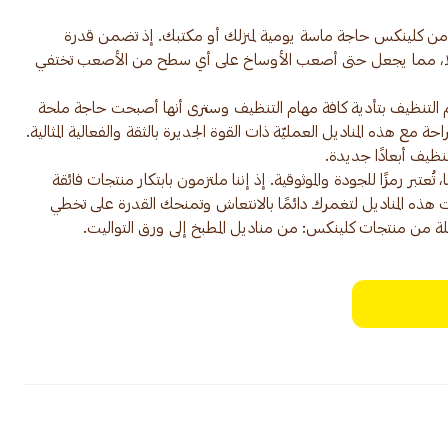
دام من كلينكس حاجة ماسة يومية لمنزلك أو مكتبك. إذ تضمن قدرة
سهلًا، مما يجعل حتى أصعب الأوساخ على أي سطح من الأصعب تختفي
ام التنظيف بتأدية كافة مهام التنظيف وسترى أنها أصبحت حاجة ملحة
 مع هذه المناديل العمليّة ذات القوة الجديرة بالثقة والفعالية المثالية.
ل كلينكس، بعد أكثر من 90 عامًا، تُعتبر رمزًا للجودة والموثوقية. إذ إننا ملتزمون بابتكار منتجات فائقة
ت هذه المناديل لتغمرك دائمًا بالانتعاش وتمنحك القدرة على تخطي
لة من منتجات كلينكس: من مناديل المطبخ إلى ورق التواليت.