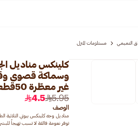
ق التميمي
مستلزمات المنزل
وسماكة قصوى وقد
غير معطّرة 50قطعة
4.5
5.95
الوصف
مناديل وجه كلينكس بيوتي الثلاثية ال
توفر نعومة فائقة لا تسبب تهيجاً للبشرة