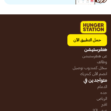
حمل التطبيق الآن
هنقرستيشن
عن هنقرستيشن
وظائف
سجّل كمندوب توصيل
انضم الآن كشريك
متواجدين في
الدمام
جده
الرياض
الخبر
عرض الكل...