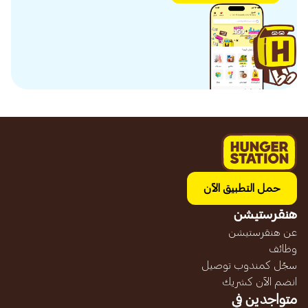
حمل التطبيق الآن
هنقرستيشن
عن هنقرستيشن
وظائف
سجّل كمندوب توصيل
انضم الآن كشريك
متواجدين في