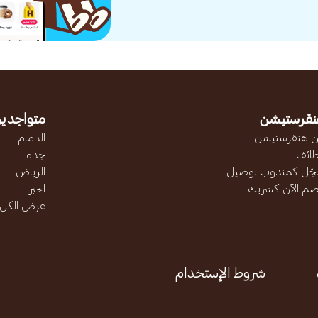
نقرستيشن
متواجدين
 هنقرستيشن
الدمام
ائف
جده
ّل كمندوب توصيل
الرياض
ضم الآن كشريك
الخبر
عرض الكل..
شروط الإستخدام